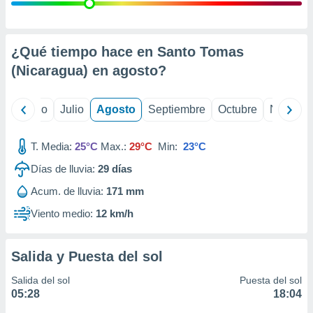
 seleccionar
o.
calización
precisa e
¿Qué tiempo hace en Santo Tomas
ión mediante
(Nicaragua) en
agosto
?
, publicidad
yo
Junio
Julio
Agosto
Septiembre
Octubre
Noviemb
dos,
 publicidad
,
T. Media:
25°C
Max.:
29°C
Min:
23°C
ón de
Días de lluvia:
29
días
 desarrollo
s.
Acum. de lluvia:
171 mm
tros 1199
Viento medio:
12 km/h
ios
Salida y Puesta del sol
Salida del sol
Puesta del sol
05:28
18:04