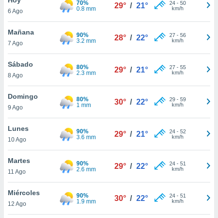
70%
24
-
50
29°
/
21°
0.8 mm
km/h
6 Ago
do en
 mismo.
sultar más
Mañana
90%
27
-
56
28°
/
22°
 en nuestra
3.2 mm
km/h
7 Ago
 Cookies
y
ualquier
Sábado
80%
27
-
55
29°
/
21°
2.3 mm
km/h
8 Ago
ento
 botón
ación de
Domingo
80%
29
-
59
30°
/
22°
kies
1 mm
km/h
9 Ago
 disponible
e nuestra
Lunes
90%
24
-
52
.
29°
/
21°
3.6 mm
km/h
10 Ago
IVAMENTE,
Martes
90%
24
-
51
29°
/
22°
2.6 mm
km/h
11 Ago
as
 a cookies
Miércoles
90%
24
-
51
30°
/
22°
1.9 mm
km/h
 no aceptar
12 Ago
ón de