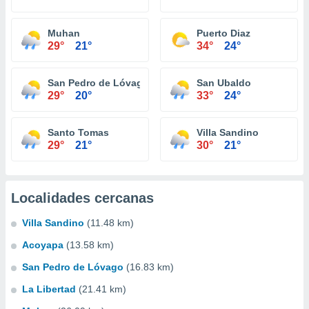
Muhan
Puerto Diaz
29°
21°
34°
24°
San Pedro de Lóvago
San Ubaldo
29°
20°
33°
24°
Santo Tomas
Villa Sandino
29°
21°
30°
21°
Localidades cercanas
Villa Sandino
(11.48 km)
Acoyapa
(13.58 km)
San Pedro de Lóvago
(16.83 km)
La Libertad
(21.41 km)