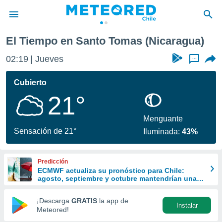
El Tiempo en Santo Tomas (Nicaragua)
privacidad
02:19
Jueves
...
o de
eteored.cl)
borado por
Cubierto
es para
21°
ue la
 que se
e calidad.
Menguante
eder a este
Sensación de 21°
Iluminada:
43%
ediante las
opciones:
Predicción
ookies y
ECMWF actualiza su pronóstico para Chile:
e forma
agosto, septiembre y octubre mantendrían una
señal favorable para las lluvias
d digital
¡Descarga
GRATIS
la app de
Instalar
ada, basada
Meteored!
mación