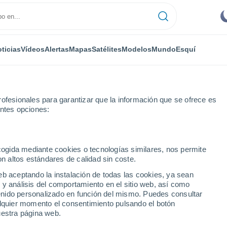
ticias
Vídeos
Alertas
Mapas
Satélites
Modelos
Mundo
Esquí
ofesionales para garantizar que la información que se ofrece es
entes opciones:
 Xavier
ecogida mediante cookies o tecnologías similares, nos permite
on altos estándares de calidad sin coste.
isco Xavier
eb aceptando la instalación de todas las cookies, ya sean
 y análisis del comportamiento en el sitio web, así como
...
ntenido personalizado en función del mismo. Puedes consultar
alquier momento el consentimiento pulsando el botón
Por hora
uestra página web.
Cielos despejados en las
próximas horas