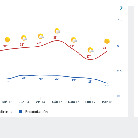
7.5
36°
33°
32°
5
32°
32°
31°
27°
2.5
20°
20°
20°
19°
18°
18°
16°
mm
Mié
12
Jue
13
Vie
14
Sáb
15
Dom
16
Lun
17
Mar
18
Mínima
Precipitación