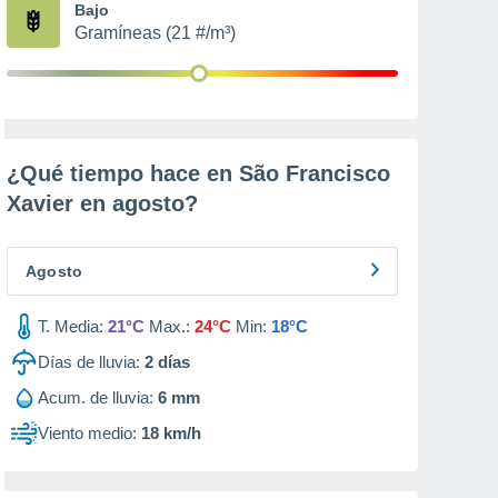
Bajo
Gramíneas (21 #/m³)
¿Qué tiempo hace en São Francisco
Xavier en
agosto
?
Agosto
T. Media:
21°C
Max.:
24°C
Min:
18°C
Días de lluvia:
2
días
Acum. de lluvia:
6 mm
Viento medio:
18 km/h