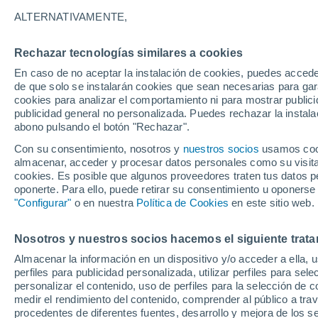
22°
ALTERNATIVAMENTE,
Rechazar tecnologías similares a cookies
Menguant
En caso de no aceptar la instalación de cookies, puedes accede
Iluminada
Sensación de 22°
de que solo se instalarán cookies que sean necesarias para garan
cookies para analizar el comportamiento ni para mostrar publici
publicidad general no personalizada. Puedes rechazar la instala
abono pulsando el botón "Rechazar".
Última hora
La nieve sorprenderá al valle de Chile centro-
Con su consentimiento, nosotros y
nuestros socios
usamos cooki
este fin de semana
almacenar, acceder y procesar datos personales como su visita e
cookies. Es posible que algunos proveedores traten tus datos pe
Tiempo 1 - 7 días
Actualidad
Mapa de temperatura
oponerte. Para ello, puede retirar su consentimiento u oponerse
"Configurar"
o en nuestra
Política de Cookies
en este sitio web.
Nosotros y nuestros socios hacemos el siguiente trata
Mañana
Sábado
D
Hoy
Almacenar la información en un dispositivo y/o acceder a ella, 
7 Ago
8 Ago
6 Ago
perfiles para publicidad personalizada, utilizar perfiles para sele
personalizar el contenido, uso de perfiles para la selección de c
medir el rendimiento del contenido, comprender al público a tra
procedentes de diferentes fuentes, desarrollo y mejora de los se