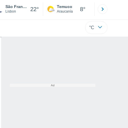
São Francisco Xavier
Temuco
Osorno
22°
8°
Lisbon
Araucanía
Los Lagos
°C