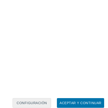
Calendario lunar
Lun
Mar
Mié
Jue
Vie
Sáb
Dom
6
7
8
9
10
11
12
13
14
15
16
17
18
19
CONFIGURACIÓN
ACEPTAR Y CONTINUAR