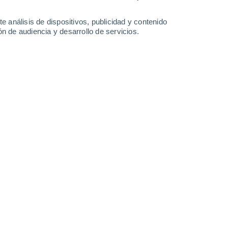
29°
/
20°
29°
/
19°
30°
/
18°
32°
/
18°
e análisis de dispositivos, publicidad y contenido
n de audiencia y desarrollo de servicios.
-
43
km/h
16
-
40
km/h
18
-
41
km/h
18
-
40
km/h
r hoy
, 6 de agosto
Noroeste
4 Medio
18
-
43 km/h
FPS:
6-10
Noroeste
2 Bajo
18
-
43 km/h
FPS:
no
Noroeste
1 Bajo
17
-
43 km/h
FPS:
no
Noroeste
0 Bajo
17
-
38 km/h
FPS:
no