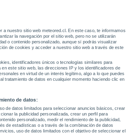
e
r a nuestro sitio web meteored.cl. En este caso, te informamos
:
46%
tizar la navegación por el sitio web, pero no se utilizarán
dad o contenido personalizado, aunque sí podrás visualizar
ción de cookies y acceder a nuestro sitio web a través de este
sur
es, identificadores únicos o tecnologías similares para
n este sitio web, las direcciones IP y los identificadores de
rsonales en virtud de un interés legítimo, algo a lo que puedes
Satélites
Modelos
 al tratamiento de datos en cualquier momento haciendo clic en
miento de datos:
omingo
Lunes
Martes
Miércoles
uso de datos limitados para seleccionar anuncios básicos, crear
9 Ago
10 Ago
11 Ago
12 Ago
ccionar la publicidad personalizada, crear un perfil para
ontenido personalizado, medir el rendimiento de la publicidad,
vés de estadísticas o a través de la combinación de datos
rvicios, uso de datos limitados con el objetivo de seleccionar el