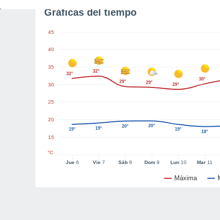
Gráficas del tiempo
45
40
35
32°
32°
30°
29°
29°
30
29°
25
20
20°
20°
19°
19°
19°
18°
15
°C
Jue
6
Vie
7
Sáb
8
Dom
9
Lun
10
Mar
11
Máxima