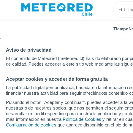
Tiempo
No
Aviso de privacidad
El contenido de Meteored (meteored.cl) ha sido elaborado por pr
de calidad. Puedes acceder a este sitio web mediante las sigui
Aceptar cookies y acceder de forma gratuita
Inicio
Portugal
Distrito de Lisboa
São Francisco
La publicidad digital personalizada, basada en la información r
financiar nuestra actividad para seguir ofreciéndote contenido c
El Tiempo en São Franc
Pulsando el botón "Aceptar y continuar", puedes acceder a la w
nuestras o de nuestros socios, que nos permiten el seguimiento
21:46
Jueves
desarrollar un perfil específico para mostrarte publicidad y co
más información en nuestra
Política de Cookies
y retirar en cu
Configuración de cookies
que aparece disponible en el pie de n
Cielo despejado