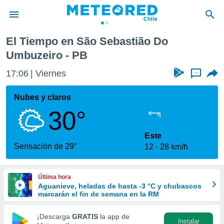
El Tiempo en São Sebastião Do
privacidad
Umbuzeiro - PB
o de
eteored.cl)
17:06
Viernes
...
borado por
es para
Nubes y claros
ue la
 que se
30°
e calidad.
eder a este
Este
ediante las
Sensación de 29°
opciones:
12
28 km/h
ookies y
e forma
Última hora
Aguanieve, heladas de hasta -3 °C y chubascos
marcarán el fin de semana en la RM
d digital
ada, basada
¡Descarga
GRATIS
la app de
mación
Instalar