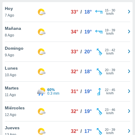
do en
Hoy
15
-
30
33°
/
18°
 mismo.
km/h
7 Ago
sultar más
 en nuestra
Mañana
19
-
39
 Cookies
y
34°
/
19°
km/h
8 Ago
ualquier
ento
Domingo
23
-
42
33°
/
20°
 botón
km/h
9 Ago
ación de
kies
Lunes
20
-
39
 disponible
32°
/
18°
km/h
10 Ago
e nuestra
.
Martes
60%
22
-
45
31°
/
19°
0.3 mm
km/h
IVAMENTE,
11 Ago
Miércoles
23
-
46
32°
/
19°
as
km/h
12 Ago
 a cookies
 no aceptar
Jueves
20
-
39
32°
/
17°
ón de
km/h
13 Ago