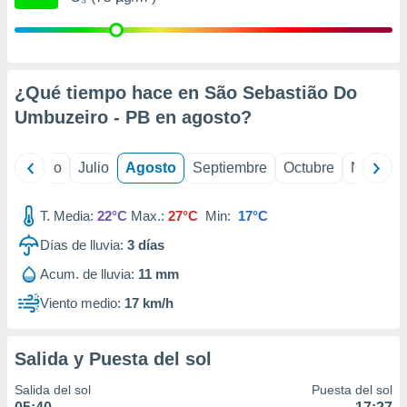
 seleccionar
o.
calización
precisa e
ión mediante
¿Qué tiempo hace en São Sebastião Do
Umbuzeiro - PB en
agosto
?
, publicidad
dos,
yo
Junio
Julio
Agosto
Septiembre
Octubre
Noviemb
 publicidad
,
ón de
T. Media:
22°C
Max.:
27°C
Min:
17°C
 desarrollo
s.
Días de lluvia:
3
días
tros 1199
Acum. de lluvia:
11 mm
ios
Viento medio:
17 km/h
Salida y Puesta del sol
Salida del sol
Puesta del sol