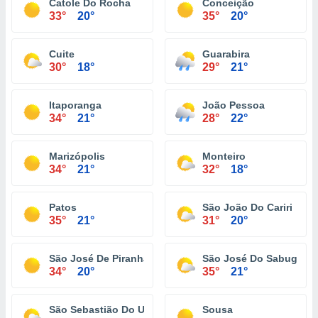
Catole Do Rocha
Conceição
33°
20°
35°
20°
Cuite
Guarabira
30°
18°
29°
21°
Itaporanga
João Pessoa
34°
21°
28°
22°
Marizópolis
Monteiro
34°
21°
32°
18°
Patos
São João Do Cariri
35°
21°
31°
20°
São José De Piranhas
São José Do Sabugi
34°
20°
35°
21°
São Sebastião Do Umbuzeiro
Sousa