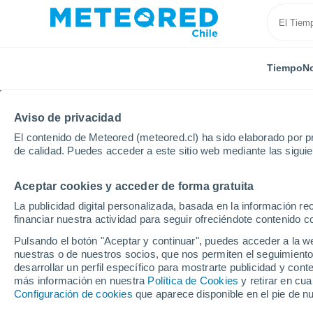
Tiempo
No
Aviso de privacidad
El contenido de Meteored (meteored.cl) ha sido elaborado por pr
de calidad. Puedes acceder a este sitio web mediante las sigui
Aceptar cookies y acceder de forma gratuita
Inicio
Estados Unidos
Estado de Florida
Sebrin
La publicidad digital personalizada, basada en la información r
financiar nuestra actividad para seguir ofreciéndote contenido c
El Tiempo en Sebring -
Pulsando el botón "Aceptar y continuar", puedes acceder a la w
nuestras o de nuestros socios, que nos permiten el seguimiento
20:51
Viernes
desarrollar un perfil específico para mostrarte publicidad y co
más información en nuestra
Política de Cookies
y retirar en cu
Configuración de cookies
que aparece disponible en el pie de n
Parcialmente nuboso