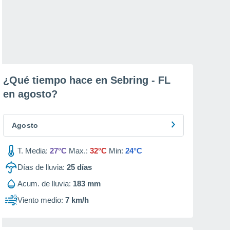
¿Qué tiempo hace en Sebring - FL
en
agosto
?
Agosto
T. Media:
27°C
Max.:
32°C
Min:
24°C
Días de lluvia:
25
días
Acum. de lluvia:
183 mm
Viento medio:
7 km/h