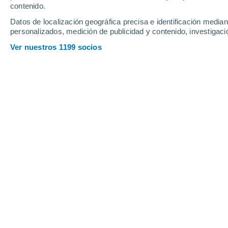
8 mm
3.2 mm
4.8 mm
contenido.
33°
/
23°
32°
/
23°
30°
/
22°
Datos de localización geográfica precisa e identificación mediant
personalizados, medición de publicidad y contenido, investigació
14
-
33
km/h
16
-
36
km/h
9
16
-
40
km/h
Ver nuestros 1199 socios
Pronóstico para Sebring - FL hoy
, 7 
Lluvia débil
70%
27°
17:00
0.1 mm
Sensación T.
31
Lluvia débil
60%
27°
18:00
0.2 mm
Sensación T.
31
Lluvia débil
50%
26°
19:00
0.4 mm
Sensación T.
29
Nubes y claro
26°
20:00
Sensación T.
28