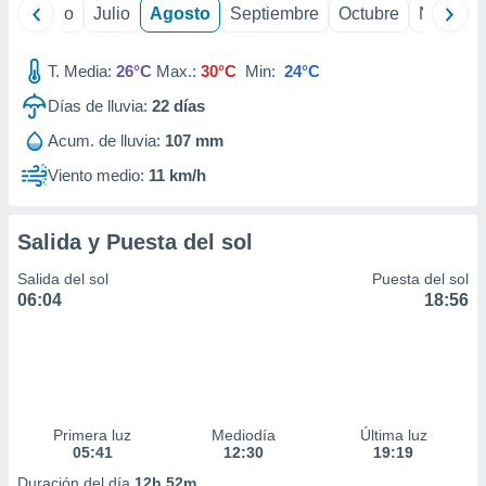
 seleccionar
yo
Junio
Julio
Agosto
Septiembre
Octubre
Noviemb
o.
calización
T. Media:
26°C
Max.:
30°C
Min:
24°C
precisa e
ión mediante
Días de lluvia:
22
días
, publicidad
Acum. de lluvia:
107 mm
Viento medio:
11 km/h
dos,
 publicidad
,
Salida y Puesta del sol
ón de
 desarrollo
Salida del sol
Puesta del sol
s.
06:04
18:56
tros 1199
ios
Primera luz
Mediodía
Última luz
05:41
12:30
19:19
Duración del día
12h 52m