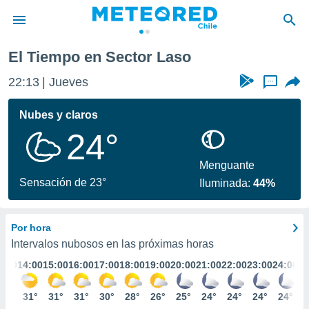
El Tiempo en Sector Laso
privacidad
22:13
Jueves
...
o de
eteored.cl)
borado por
Nubes y claros
es para
24°
ue la
 que se
e calidad.
Menguante
eder a este
Sensación de 23°
Iluminada:
44%
ediante las
opciones:
Por hora
ookies y
e forma
Intervalos nubosos en las próximas horas
3:00
14:00
15:00
16:00
17:00
18:00
19:00
20:00
21:00
22:00
23:00
24:00
d digital
ada, basada
31°
31°
31°
31°
30°
28°
26°
25°
24°
24°
24°
24°
mación