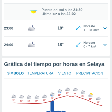
nto,
Puesta del sol a las
21:30
Última luz a las
22:02
cios
kies,
ores únicos
Noreste
18°
23:00
1
-
10
km/h
as similares
nar,
rocesar
Noreste
18°
onales como
24:00
0
-
7
km/h
 este sitio
recciones IP
ficadores de
Gráfica del tiempo por horas en Selaya
 posible
s
 traten tus
SÍMBOLO
TEMPERATURA
VIENTO
PRECIPITACIÓN
nales en
 interés
go a lo que
nerte. Para
23°
23°
22°
retirar su
21°
20°
20°
19°
19°
ento u
19°
19°
19°
18°
 de datos