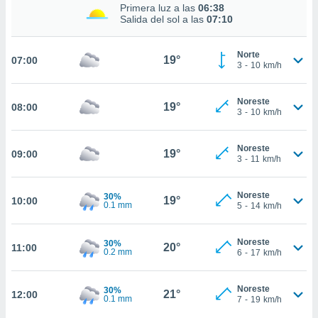
estra
Primera luz a las
06:38
ara seguir
Salida del sol a las
07:10
e contenido
stándares
ACEPTAR
Norte
sin coste.
19°
07:00
Y
3
-
10
km/h
CONTINUAR
 botón
continuar",
Noreste
19°
08:00
der a la
CONFIGURACIÓN
3
-
10
km/h
ndo la
 de todas
, ya sean
Noreste
19°
09:00
3
-
11
km/h
de nuestros
 nos
Noreste
30%
19°
10:00
 y análisis
0.1 mm
5
-
14
km/h
tamiento en
b, así como
un perfil
Noreste
30%
20°
11:00
0.2 mm
6
-
17
km/h
para
ublicidad y
Noreste
30%
21°
12:00
do en
0.1 mm
7
-
19
km/h
 mismo.