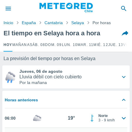
privacidad
o de
Inicio
España
Cantabria
Selaya
Por horas
eteored.cl)
borado por
El tiempo en Selaya hora a hora
es para
ue la
HOY
MAÑANA
SÁB. 08
DOM. 09
LUN. 10
MAR. 11
MIÉ. 12
JUE. 13
VIE.
 que se
e calidad.
eder a este
La previsión del tiempo por horas en Selaya
ediante las
opciones:
Jueves, 06 de agosto
Lluvia débil con cielo cubierto
ookies y
Por la mañana
e forma
Horas anteriores
d digital
ada, basada
mación
Norte
ediante
19°
06:00
3
-
9
km/h
ecnologías
nos permite