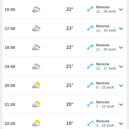
te
 de que
Noreste
22°
16:00
11
-
28
km/h
talarán
e sean
para
Noreste
23°
17:00
a
12
-
30
km/h
por el sitio
o se
Noreste
cookies para
22°
18:00
11
-
30
km/h
nto ni para
licidad o
Noreste
21°
19:00
10
-
27
km/h
ado, aunque
sualizar
Noreste
general no
21°
20:00
9
-
25
km/h
ada. Puedes
 instalación
y acceder a
Noreste
20°
21:00
io web a
7
-
22
km/h
ste abono
 botón
Noreste
.
19°
22:00
3
-
16
km/h