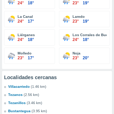
24°
18°
23°
19°
La Canal
Laredo
24°
17°
23°
19°
Liérganes
Los Corrales de Buelna
24°
18°
24°
18°
Molledo
Noja
23°
17°
23°
20°
Localidades cercanas
Villacarriedo
(1.46 km)
Tezanos
(2.56 km)
Tezanillos
(3.46 km)
Bustantegua
(3.95 km)