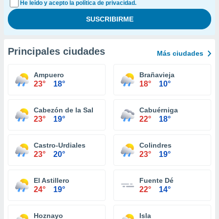
He leído y acepto la política de privacidad.
Principales ciudades
Más ciudades
Ampuero
Brañavieja
23°
18°
18°
10°
Cabezón de la Sal
Cabuérniga
23°
19°
22°
18°
Castro-Urdiales
Colindres
23°
20°
23°
19°
El Astillero
Fuente Dé
24°
19°
22°
14°
Hoznayo
Isla