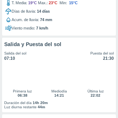
T. Media:
19°C
Max.:
23°C
Min:
15°C
idad
a, utilizar
Días de lluvia:
14
días
a
 la
Acum. de lluvia:
74 mm
Viento medio:
7 km/h
da, crear un
personalizar
o, uso de
a la
Salida y Puesta del sol
e contenido
Salida del sol
Puesta del sol
do, medir el
07:10
21:30
 de la
medir el
 del
 comprender
 través de
s o a través
nación de
Primera luz
Mediodía
Última luz
edentes de
06:38
14:21
22:02
fuentes,
Duración del día
14h 20m
y mejora de
Luz diurna restante
44m
os, uso de
ados con el