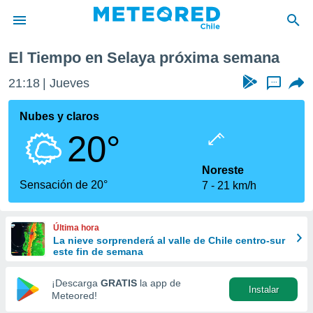
El Tiempo en Selaya próxima semana
privacidad
21:18
Jueves
...
o de
eteored.cl)
borado por
Nubes y claros
es para
20°
ue la
 que se
e calidad.
Noreste
eder a este
Sensación de 20°
7
21 km/h
ediante las
opciones:
Última hora
ookies y
La nieve sorprenderá al valle de Chile centro-sur
e forma
este fin de semana
d digital
¡Descarga
GRATIS
la app de
Instalar
ada, basada
Meteored!
mación