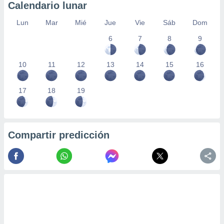
 seleccionar
Calendario lunar
o.
Lun
Mar
Mié
Jue
Vie
Sáb
Dom
calización
precisa e
6
7
8
9
ión mediante
, publicidad
10
11
12
13
14
15
16
dos,
17
18
19
 publicidad
,
ón de
 desarrollo
s.
Compartir predicción
tros 1199
ios