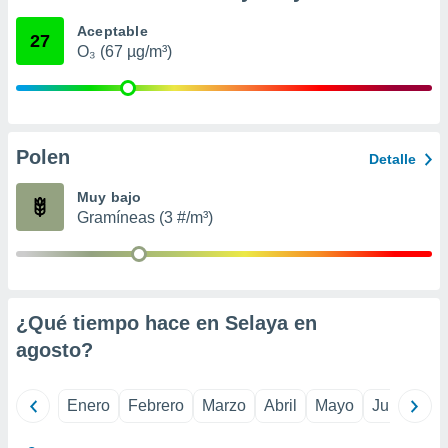
ento u
Aceptable
27
O₃ (67 µg/m³)
 de datos
er momento
ic en
o en
 Cookies
en
Polen
Detalle
eb.
Muy bajo
y
Gramíneas (3 #/m³)
socios
el
to de
¿Qué tiempo hace en Selaya en
la
 en un
agosto
?
 y/o acceder
 de datos
ara
Enero
Febrero
Marzo
Abril
Mayo
Junio
Ju
 anuncios
ar perfiles