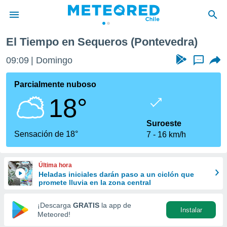
os
El Tiempo en Sequeros (Pontevedra)
privacidad
09:09
Domingo
...
o de
eteored.cl)
borado por
Parcialmente nuboso
es para
18°
ue la
 que se
e calidad.
Suroeste
eder a este
Sensación de 18°
7
16 km/h
ediante las
opciones:
Última hora
ookies y
Heladas iniciales darán paso a un ciclón que
e forma
promete lluvia en la zona central
d digital
¡Descarga
GRATIS
la app de
Instalar
ada, basada
Meteored!
mación