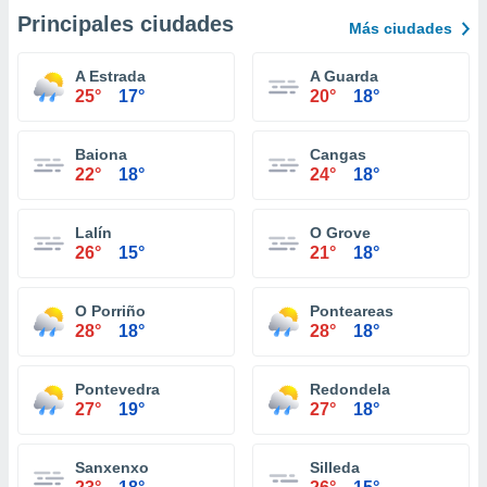
Principales ciudades
Más ciudades
A Estrada
A Guarda
25°
17°
20°
18°
Baiona
Cangas
22°
18°
24°
18°
Lalín
O Grove
26°
15°
21°
18°
O Porriño
Ponteareas
28°
18°
28°
18°
Pontevedra
Redondela
27°
19°
27°
18°
Sanxenxo
Silleda