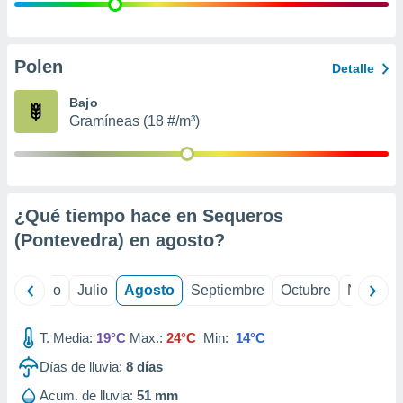
 seleccionar
o.
calización
precisa e
Polen
Detalle
ión mediante
Bajo
, publicidad
Gramíneas (18 #/m³)
dos,
 publicidad
,
ón de
¿Qué tiempo hace en Sequeros
 desarrollo
s.
(Pontevedra) en
agosto
?
tros 1199
ios
yo
Junio
Julio
Agosto
Septiembre
Octubre
Noviemb
T. Media:
19°C
Max.:
24°C
Min:
14°C
Días de lluvia:
8
días
Acum. de lluvia:
51 mm