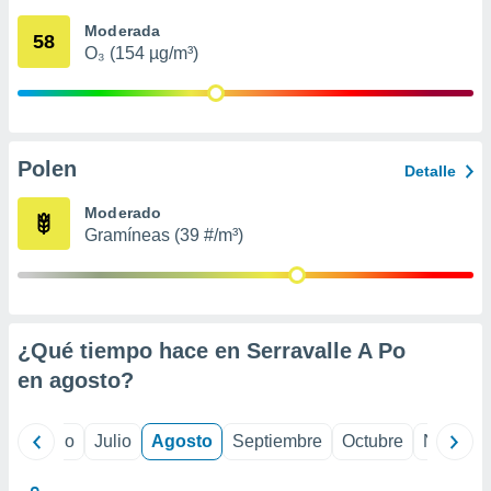
 seleccionar
o.
Moderada
58
O₃ (154 µg/m³)
calización
precisa e
ión mediante
, publicidad
Polen
Detalle
dos,
 publicidad
Moderado
,
Gramíneas (39 #/m³)
ón de
 desarrollo
s.
tros 1199
ios
¿Qué tiempo hace en Serravalle A Po
en
agosto
?
yo
Junio
Julio
Agosto
Septiembre
Octubre
Noviemb