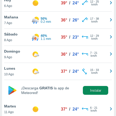
12
-
25
39°
/
24°
km/h
6 Ago
do en
 mismo.
sultar más
Mañana
50%
17
-
38
36°
/
26°
 en nuestra
0.2 mm
km/h
7 Ago
 Cookies
y
ualquier
Sábado
40%
12
-
29
35°
/
23°
1.1 mm
km/h
8 Ago
ento
 botón
ación de
Domingo
7
-
21
36°
/
24°
kies
km/h
9 Ago
 disponible
e nuestra
Lunes
15
-
33
.
37°
/
24°
km/h
10 Ago
IVAMENTE,
¡Descarga
GRATIS
la app de
Instalar
Meteored!
as
 a cookies
Martes
 no aceptar
6
-
21
37°
/
24°
km/h
11 Ago
ón de