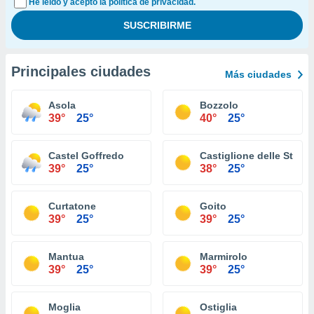
He leído y acepto la política de privacidad.
Principales ciudades
Más ciudades
Asola
Bozzolo
39°
25°
40°
25°
Castel Goffredo
Castiglione delle Stivie
39°
25°
38°
25°
Curtatone
Goito
39°
25°
39°
25°
Mantua
Marmirolo
39°
25°
39°
25°
Moglia
Ostiglia