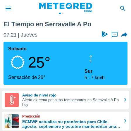
El Tiempo en Serravalle A Po
privacidad
07:21
Jueves
...
o de
eteored.cl)
borado por
Soleado
es para
25°
ue la
 que se
e calidad.
Sur
eder a este
Sensación de 26°
5
7 km/h
ediante las
opciones:
Aviso de nivel rojo
ookies y
Alerta extrema por altas temperaturas en Serravalle A Po
e forma
hoy
d digital
Predicción
ada, basada
ECMWF actualiza su pronóstico para Chile:
agosto, septiembre y octubre mantendrían una
mación