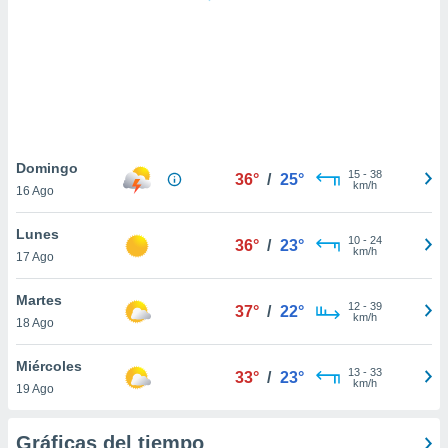
 botón
.
nto,
cios
kies,
ores únicos
Domingo
15
-
38
as similares
36°
/
25°
km/h
16 Ago
nar,
rocesar
Lunes
onales como
10
-
24
36°
/
23°
km/h
 este sitio
17 Ago
recciones IP
ficadores de
Martes
12
-
39
37°
/
22°
 posible
km/h
18 Ago
s
 traten tus
Miércoles
nales en
13
-
33
33°
/
23°
km/h
 interés
19 Ago
go a lo que
nerte. Para
Gráficas del tiempo
retirar su