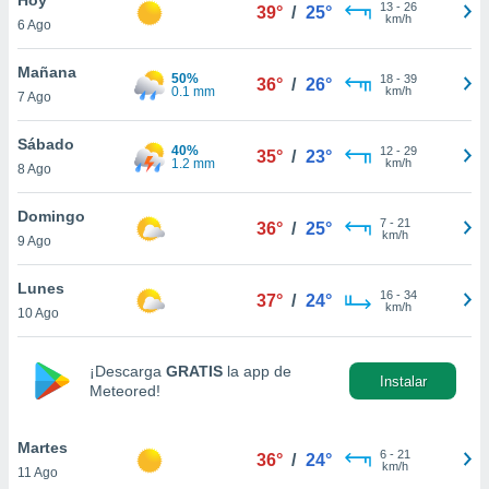
13
-
26
39°
/
25°
km/h
6 Ago
do en
 mismo.
sultar más
Mañana
50%
18
-
39
36°
/
26°
 en nuestra
0.1 mm
km/h
7 Ago
 Cookies
y
ualquier
Sábado
40%
12
-
29
35°
/
23°
1.2 mm
km/h
8 Ago
ento
 botón
ación de
Domingo
7
-
21
36°
/
25°
kies
km/h
9 Ago
 disponible
e nuestra
Lunes
16
-
34
.
37°
/
24°
km/h
10 Ago
IVAMENTE,
¡Descarga
GRATIS
la app de
Instalar
Meteored!
as
 a cookies
Martes
 no aceptar
6
-
21
36°
/
24°
km/h
11 Ago
ón de