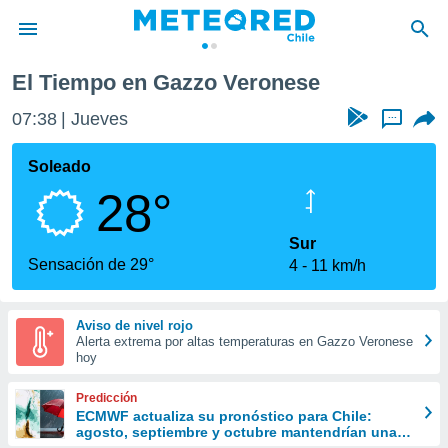
El Tiempo en Gazzo Veronese
privacidad
07:38
Jueves
...
o de
eteored.cl)
borado por
Soleado
es para
28°
ue la
 que se
e calidad.
Sur
eder a este
Sensación de 29°
4
11 km/h
ediante las
opciones:
Aviso de nivel rojo
ookies y
Alerta extrema por altas temperaturas en Gazzo Veronese
e forma
hoy
d digital
Predicción
ada, basada
ECMWF actualiza su pronóstico para Chile:
agosto, septiembre y octubre mantendrían una
mación