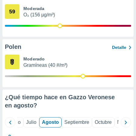
 seleccionar
o.
Moderada
59
O₃ (156 µg/m³)
calización
precisa e
ión mediante
, publicidad
Polen
Detalle
dos,
 publicidad
Moderado
,
Gramíneas (40 #/m³)
ón de
 desarrollo
s.
tros 1199
ios
¿Qué tiempo hace en Gazzo Veronese
en
agosto
?
yo
Junio
Julio
Agosto
Septiembre
Octubre
Noviemb