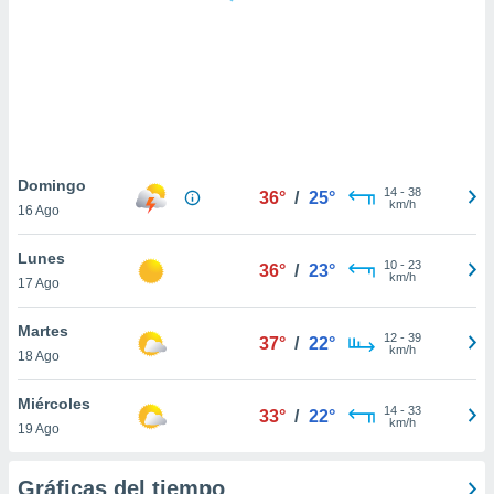
 botón
.
nto,
cios
kies,
ores únicos
Domingo
14
-
38
as similares
36°
/
25°
km/h
16 Ago
nar,
rocesar
Lunes
onales como
10
-
23
36°
/
23°
km/h
 este sitio
17 Ago
recciones IP
ficadores de
Martes
12
-
39
37°
/
22°
 posible
km/h
18 Ago
s
 traten tus
Miércoles
nales en
14
-
33
33°
/
22°
km/h
 interés
19 Ago
go a lo que
nerte. Para
Gráficas del tiempo
retirar su