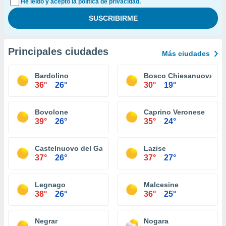
He leído y acepto la política de privacidad.
Principales ciudades
Más ciudades
Bardolino
Bosco Chiesanuova
36°
26°
30°
19°
Bovolone
Caprino Veronese
39°
26°
35°
24°
Castelnuovo del Garda
Lazise
37°
26°
37°
27°
Legnago
Malcesine
38°
26°
36°
25°
Negrar
Nogara