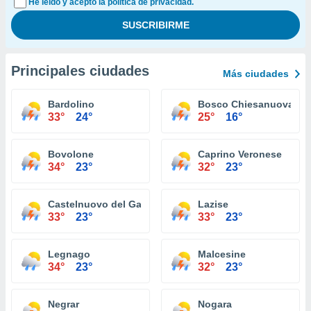
He leído y acepto la política de privacidad.
Principales ciudades
Más ciudades
Bardolino
Bosco Chiesanuova
33°
24°
25°
16°
Bovolone
Caprino Veronese
34°
23°
32°
23°
Castelnuovo del Garda
Lazise
33°
23°
33°
23°
Legnago
Malcesine
34°
23°
32°
23°
Negrar
Nogara