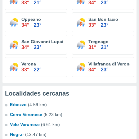
33°
21°
34°
23°
Oppeano
San Bonifacio
34°
23°
33°
23°
San Giovanni Lupatoto
Tregnago
34°
23°
31°
21°
Verona
Villafranca di Verona
33°
22°
34°
23°
Localidades cercanas
Erbezzo
(4.59 km)
Cerro Veronese
(5.23 km)
Velo Veronese
(6.61 km)
Negrar
(12.47 km)