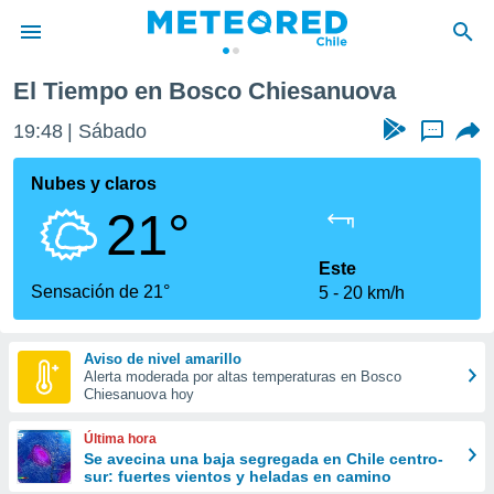
El Tiempo en Bosco Chiesanuova
privacidad
19:48
Sábado
...
o de
eteored.cl)
borado por
Nubes y claros
es para
21°
ue la
 que se
e calidad.
Este
eder a este
Sensación de 21°
5
20 km/h
ediante las
opciones:
Aviso de nivel amarillo
ookies y
Alerta moderada por altas temperaturas en Bosco
e forma
Chiesanuova hoy
d digital
Última hora
ada, basada
Se avecina una baja segregada en Chile centro-
sur: fuertes vientos y heladas en camino
mación