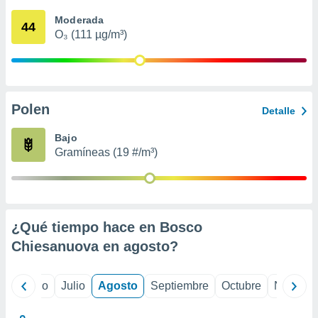
 seleccionar
o.
Moderada
44
O₃ (111 µg/m³)
calización
precisa e
ión mediante
, publicidad
Polen
Detalle
dos,
 publicidad
Bajo
,
Gramíneas (19 #/m³)
ón de
 desarrollo
s.
tros 1199
ios
¿Qué tiempo hace en Bosco
Chiesanuova en
agosto
?
yo
Junio
Julio
Agosto
Septiembre
Octubre
Noviemb