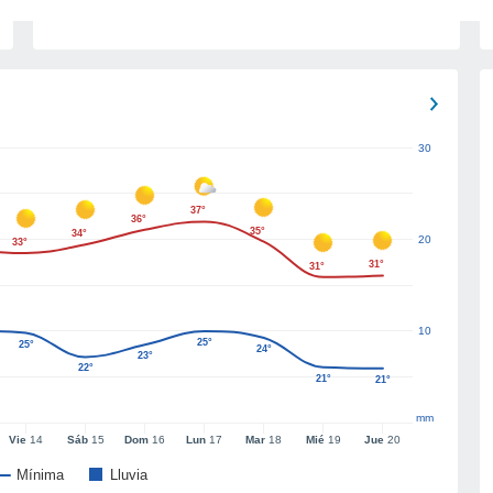
30
37°
36°
35°
34°
20
33°
31°
31°
10
25°
25°
24°
23°
22°
21°
21°
mm
Vie
14
Sáb
15
Dom
16
Lun
17
Mar
18
Mié
19
Jue
20
Mínima
Lluvia