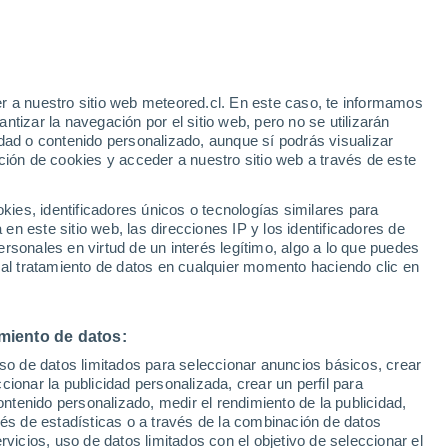
Aviso de nivel amarillo
Alerta moderada por altas
temperaturas en Castelnuovo del
Garda hoy
r a nuestro sitio web meteored.cl. En este caso, te informamos
tizar la navegación por el sitio web, pero no se utilizarán
dad o contenido personalizado, aunque sí podrás visualizar
ción de cookies y acceder a nuestro sitio web a través de este
es, identificadores únicos o tecnologías similares para
n este sitio web, las direcciones IP y los identificadores de
rsonales en virtud de un interés legítimo, algo a lo que puedes
Satélites
Modelos
 al tratamiento de datos en cualquier momento haciendo clic en
miento de datos:
Martes
Miércoles
Jueves
Viernes
uso de datos limitados para seleccionar anuncios básicos, crear
11 Ago
12 Ago
13 Ago
14 Ago
ccionar la publicidad personalizada, crear un perfil para
ontenido personalizado, medir el rendimiento de la publicidad,
vés de estadísticas o a través de la combinación de datos
rvicios, uso de datos limitados con el objetivo de seleccionar el