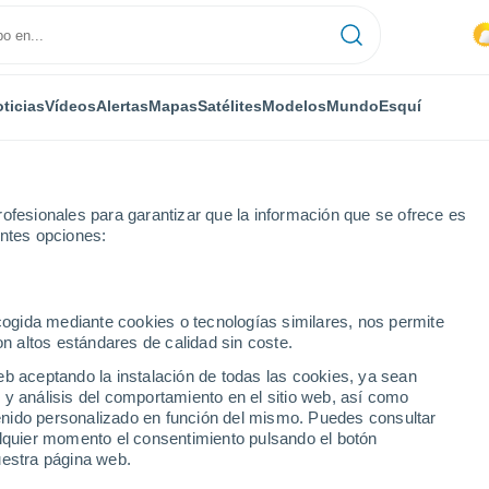
ticias
Vídeos
Alertas
Mapas
Satélites
Modelos
Mundo
Esquí
ofesionales para garantizar que la información que se ofrece es
entes opciones:
l Garda
ecogida mediante cookies o tecnologías similares, nos permite
on altos estándares de calidad sin coste.
ovo del Garda
eb aceptando la instalación de todas las cookies, ya sean
 y análisis del comportamiento en el sitio web, así como
...
ntenido personalizado en función del mismo. Puedes consultar
alquier momento el consentimiento pulsando el botón
Por hora
uestra página web.
Intervalos nubosos en las
próximas horas