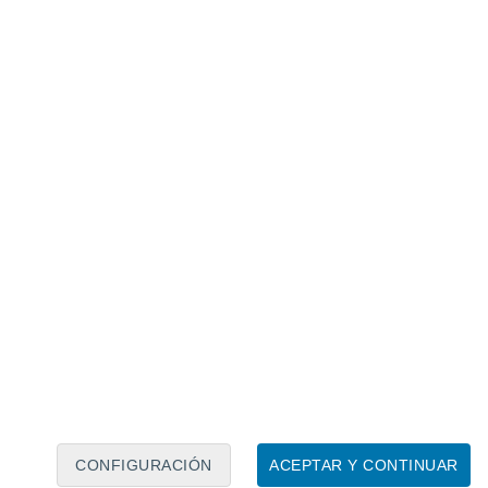
Calendario lunar
Lun
Mar
Mié
Jue
Vie
Sáb
Dom
8
9
10
11
12
13
14
15
16
17
18
19
20
21
CONFIGURACIÓN
ACEPTAR Y CONTINUAR