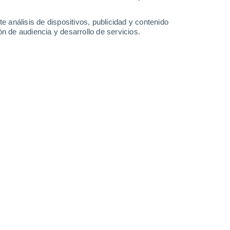
36°
/
25°
35°
/
26°
34°
/
25°
33°
/
25°
e análisis de dispositivos, publicidad y contenido
n de audiencia y desarrollo de servicios.
-
18
km/h
17
-
39
km/h
14
-
34
km/h
8
-
28
km/h
da hoy
, 8 de agosto
Sureste
7 Alto
10
-
25 km/h
FPS:
15-25
Sureste
6 Alto
11
-
26 km/h
FPS:
15-25
Sureste
4 Medio
11
-
27 km/h
FPS:
6-10
Sureste
3 Medio
10
-
26 km/h
FPS:
6-10