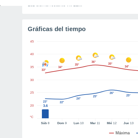
Luz diurna restante
7h 21m
Gráficas del tiempo
45
40
36°
35°
35°
34°
35
34°
33°
30
25
26°
25°
25°
24°
23°
22°
20
3.6
°C
Sáb
8
Dom
9
Lun
10
Mar
11
Mié
12
Jue
13
Máxima