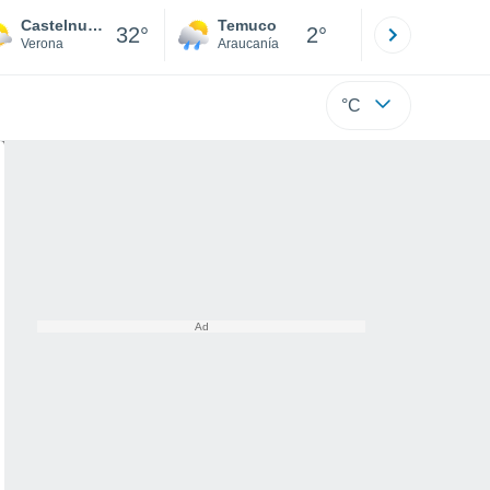
Castelnuovo del Garda
Temuco
Osorno
32°
2°
Verona
Araucanía
Los Lagos
°C