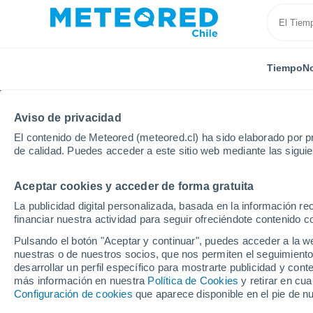
Tiempo
No
Aviso de privacidad
El contenido de Meteored (meteored.cl) ha sido elaborado por pr
de calidad. Puedes acceder a este sitio web mediante las sigui
Aceptar cookies y acceder de forma gratuita
Inicio
Italia
Provincia de Verona
Castelnuovo de
La publicidad digital personalizada, basada en la información r
financiar nuestra actividad para seguir ofreciéndote contenido c
El Tiempo en Castelnu
Pulsando el botón "Aceptar y continuar", puedes acceder a la w
nuestras o de nuestros socios, que nos permiten el seguimiento
13:47
Sábado
desarrollar un perfil específico para mostrarte publicidad y co
más información en nuestra
Política de Cookies
y retirar en cu
Configuración de cookies
que aparece disponible en el pie de n
Nubes y claros