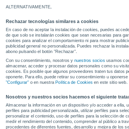
32°
ALTERNATIVAMENTE,
Rechazar tecnologías similares a cookies
UV
7 Alto
En caso de no aceptar la instalación de cookies, puedes accede
Sensación de 32°
FPS
15-25
de que solo se instalarán cookies que sean necesarias para garan
cookies para analizar el comportamiento ni para mostrar publici
publicidad general no personalizada. Puedes rechazar la instala
abono pulsando el botón "Rechazar".
Última hora
Un sistema de altura traerá intensas lluvias al
Con su consentimiento, nosotros y
nuestros socios
usamos cooki
Norte de Chile: alerta por isoterma cero alta
almacenar, acceder y procesar datos personales como su visita e
cookies. Es posible que algunos proveedores traten tus datos pe
Tiempo 1 - 7 días
Actualidad
Mapa de nubosidad
oponerte. Para ello, puede retirar su consentimiento u oponerse
"Configurar"
o en nuestra
Política de Cookies
en este sitio web.
Nosotros y nuestros socios hacemos el siguiente trata
Mañana
Lunes
Hoy
Almacenar la información en un dispositivo y/o acceder a ella, 
9 Ago
10 Ago
8 Ago
perfiles para publicidad personalizada, utilizar perfiles para sele
personalizar el contenido, uso de perfiles para la selección de c
medir el rendimiento del contenido, comprender al público a tra
procedentes de diferentes fuentes, desarrollo y mejora de los se
80%