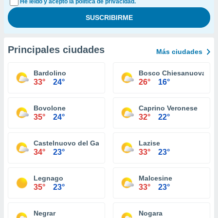
He leído y acepto la política de privacidad.
Principales ciudades
Más ciudades
Bardolino
Bosco Chiesanuova
33°
24°
26°
16°
Bovolone
Caprino Veronese
35°
24°
32°
22°
Castelnuovo del Garda
Lazise
34°
23°
33°
23°
Legnago
Malcesine
35°
23°
33°
23°
Negrar
Nogara