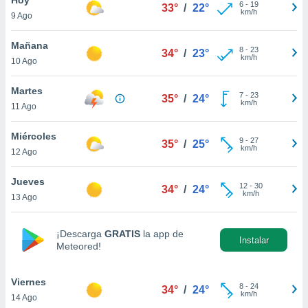
6
-
19
33°
/
22°
km/h
9 Ago
do en
 mismo.
sultar más
Mañana
8
-
23
34°
/
23°
 en nuestra
km/h
10 Ago
 Cookies
y
ualquier
Martes
7
-
23
35°
/
24°
km/h
11 Ago
ento
 botón
ación de
Miércoles
9
-
27
35°
/
25°
kies
km/h
12 Ago
 disponible
e nuestra
Jueves
12
-
30
.
34°
/
24°
km/h
13 Ago
IVAMENTE,
¡Descarga
GRATIS
la app de
Instalar
Meteored!
as
 a cookies
Viernes
 no aceptar
8
-
24
34°
/
24°
km/h
14 Ago
ón de