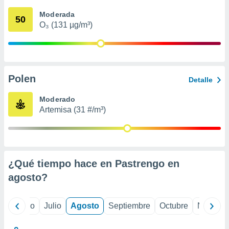
 seleccionar
o.
Moderada
50
O₃ (131 µg/m³)
calización
precisa e
ión mediante
, publicidad
Polen
Detalle
dos,
 publicidad
Moderado
,
Artemisa (31 #/m³)
ón de
 desarrollo
s.
tros 1199
ios
¿Qué tiempo hace en Pastrengo en
agosto
?
yo
Junio
Julio
Agosto
Septiembre
Octubre
Noviemb