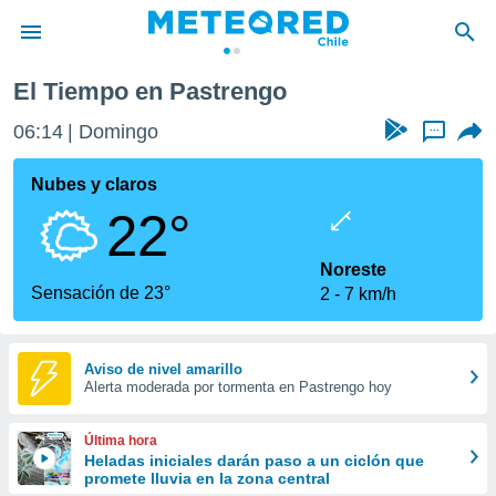
El Tiempo en Pastrengo
privacidad
06:14
Domingo
...
o de
eteored.cl)
borado por
Nubes y claros
es para
22°
ue la
 que se
e calidad.
Noreste
eder a este
Sensación de 23°
2
7 km/h
ediante las
opciones:
ookies y
Aviso de nivel amarillo
Alerta moderada por tormenta en Pastrengo hoy
e forma
d digital
Última hora
ada, basada
Heladas iniciales darán paso a un ciclón que
promete lluvia en la zona central
mación