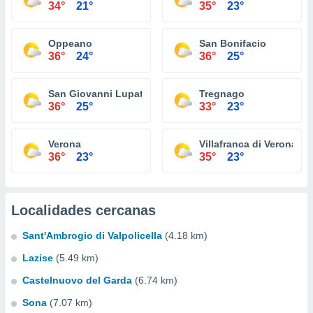
34°
21°
35°
23°
Oppeano
San Bonifacio
36°
24°
36°
25°
San Giovanni Lupatoto
Tregnago
36°
25°
33°
23°
Verona
Villafranca di Verona
36°
23°
35°
23°
Localidades cercanas
Sant'Ambrogio di Valpolicella
(4.18 km)
Lazise
(5.49 km)
Castelnuovo del Garda
(6.74 km)
Sona
(7.07 km)