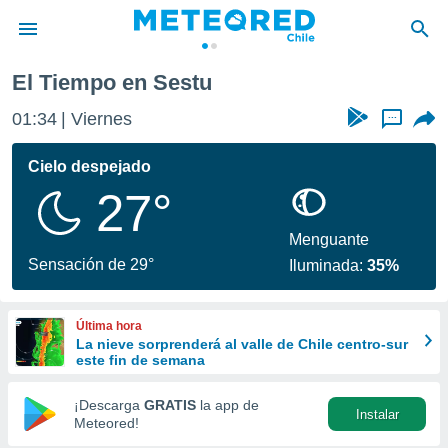
El Tiempo en Sestu
privacidad
01:34
Viernes
...
o de
eteored.cl)
borado por
Cielo despejado
es para
27°
ue la
 que se
e calidad.
Menguante
eder a este
Sensación de 29°
Iluminada:
35%
ediante las
opciones:
Última hora
ookies y
La nieve sorprenderá al valle de Chile centro-sur
e forma
este fin de semana
d digital
¡Descarga
GRATIS
la app de
Instalar
ada, basada
Meteored!
mación