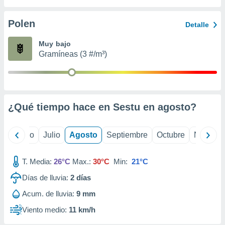
 seleccionar
o.
Polen
Detalle
calización
precisa e
Muy bajo
ión mediante
Gramíneas (3 #/m³)
, publicidad
dos,
 publicidad
,
¿Qué tiempo hace en Sestu en
agosto
?
ón de
 desarrollo
s.
yo
Junio
Julio
Agosto
Septiembre
Octubre
Noviemb
tros 1199
ios
T. Media:
26°C
Max.:
30°C
Min:
21°C
Días de lluvia:
2
días
Acum. de lluvia:
9 mm
Viento medio:
11 km/h