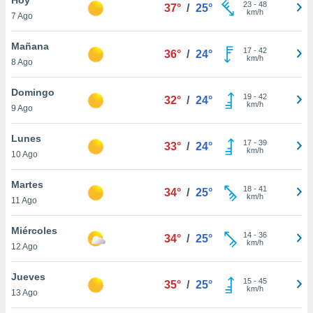
23
-
48
37°
/
25°
km/h
7 Ago
do en
 mismo.
sultar más
Mañana
17
-
42
36°
/
24°
 en nuestra
km/h
8 Ago
 Cookies
y
ualquier
Domingo
19
-
42
32°
/
24°
km/h
9 Ago
ento
 botón
ación de
Lunes
17
-
39
33°
/
24°
kies
km/h
10 Ago
 disponible
e nuestra
Martes
18
-
41
.
34°
/
25°
km/h
11 Ago
IVAMENTE,
Miércoles
14
-
36
34°
/
25°
km/h
12 Ago
as
 a cookies
Jueves
15
-
45
35°
/
25°
km/h
 no aceptar
13 Ago
ón de