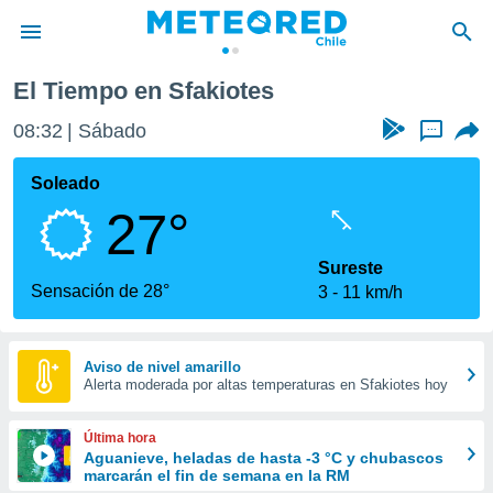
El Tiempo en Sfakiotes
privacidad
08:32
Sábado
...
o de
eteored.cl)
borado por
Soleado
es para
27°
ue la
 que se
e calidad.
Sureste
eder a este
Sensación de 28°
3
11 km/h
ediante las
opciones:
ookies y
Aviso de nivel amarillo
Alerta moderada por altas temperaturas en Sfakiotes hoy
e forma
d digital
Última hora
ada, basada
Aguanieve, heladas de hasta -3 °C y chubascos
marcarán el fin de semana en la RM
mación