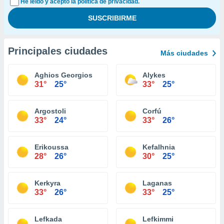
He leído y acepto la política de privacidad.
Principales ciudades
Más ciudades
Aghios Georgios
Alykes
31°
25°
33°
25°
Argostoli
Corfú
33°
24°
33°
26°
Erikoussa
Kefalhnia
28°
26°
30°
25°
Kerkyra
Laganas
33°
26°
33°
25°
Lefkada
Lefkimmi