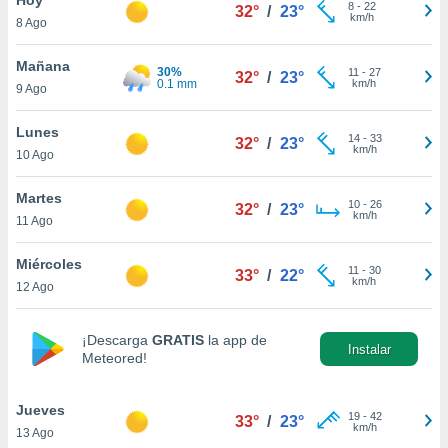
8
-
22
32°
/
23°
km/h
8 Ago
do en
 mismo.
sultar más
Mañana
30%
11
-
27
32°
/
23°
 en nuestra
0.1 mm
km/h
9 Ago
 Cookies
y
ualquier
Lunes
14
-
33
32°
/
23°
km/h
10 Ago
ento
 botón
ación de
Martes
10
-
26
32°
/
23°
kies
km/h
11 Ago
 disponible
e nuestra
Miércoles
11
-
30
.
33°
/
22°
km/h
12 Ago
IVAMENTE,
¡Descarga
GRATIS
la app de
Instalar
Meteored!
as
 a cookies
Jueves
 no aceptar
19
-
42
33°
/
23°
km/h
13 Ago
ón de