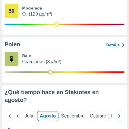
 seleccionar
o.
Moderada
50
O₃ (129 µg/m³)
calización
precisa e
ión mediante
, publicidad
Polen
Detalle
dos,
 publicidad
Bajo
,
Gramíneas (8 #/m³)
ón de
 desarrollo
s.
tros 1199
ios
¿Qué tiempo hace en Sfakiotes en
agosto
?
yo
Junio
Julio
Agosto
Septiembre
Octubre
Noviemb