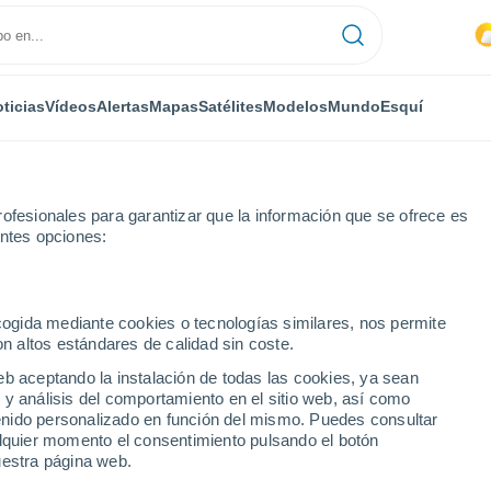
ticias
Vídeos
Alertas
Mapas
Satélites
Modelos
Mundo
Esquí
ofesionales para garantizar que la información que se ofrece es
entes opciones:
ecogida mediante cookies o tecnologías similares, nos permite
on altos estándares de calidad sin coste.
an
eb aceptando la instalación de todas las cookies, ya sean
 y análisis del comportamiento en el sitio web, así como
...
ntenido personalizado en función del mismo. Puedes consultar
alquier momento el consentimiento pulsando el botón
Por hora
uestra página web.
Cielos despejados en las
próximas horas