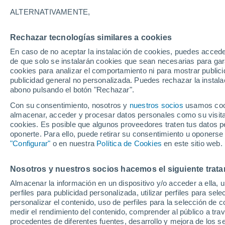
35°
ALTERNATIVAMENTE,
Rechazar tecnologías similares a cookies
Este
En caso de no aceptar la instalación de cookies, puedes accede
Sensación de 33°
9
-
26 km/
de que solo se instalarán cookies que sean necesarias para garan
cookies para analizar el comportamiento ni para mostrar publici
publicidad general no personalizada. Puedes rechazar la instala
abono pulsando el botón "Rechazar".
Última hora
Aguanieve, heladas de hasta -3 °C y chubasc
Con su consentimiento, nosotros y
nuestros socios
usamos cooki
marcarán el fin de semana en la RM
almacenar, acceder y procesar datos personales como su visita e
cookies. Es posible que algunos proveedores traten tus datos pe
Tiempo 1 - 7 días
Actualidad
Mapa de nubosidad
oponerte. Para ello, puede retirar su consentimiento u oponerse
"Configurar"
o en nuestra
Política de Cookies
en este sitio web.
Nosotros y nuestros socios hacemos el siguiente trata
Mañana
Domingo
Hoy
Almacenar la información en un dispositivo y/o acceder a ella, 
8 Ago
9 Ago
7 Ago
perfiles para publicidad personalizada, utilizar perfiles para sele
personalizar el contenido, uso de perfiles para la selección de c
medir el rendimiento del contenido, comprender al público a tra
procedentes de diferentes fuentes, desarrollo y mejora de los se
60%