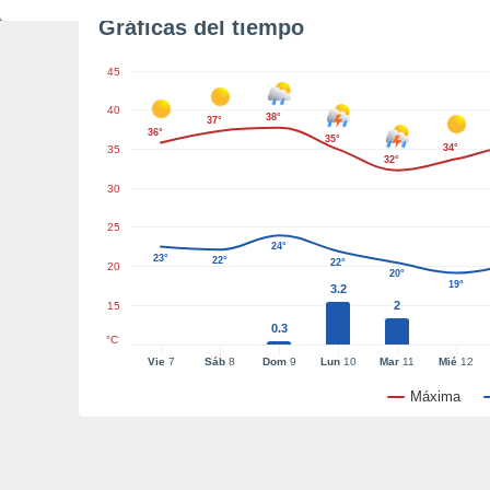
Gráficas del tiempo
45
40
38°
37°
36°
35°
34°
35
32°
30
25
24°
23°
22°
22°
20
20°
19°
3.2
2
15
0.3
°C
Vie
7
Sáb
8
Dom
9
Lun
10
Mar
11
Mié
12
Máxima