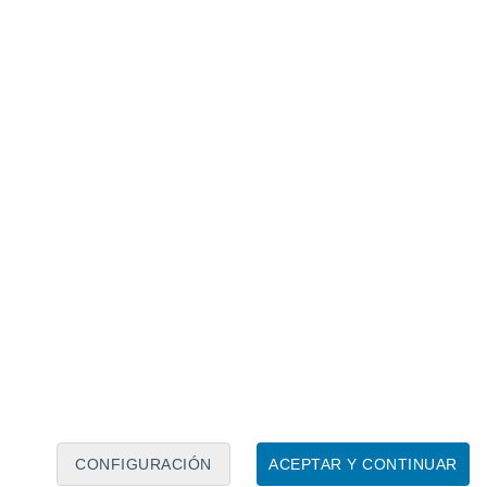
Calendario lunar
Lun
Mar
Mié
Jue
Vie
Sáb
Dom
7
8
9
10
11
12
13
14
15
16
17
18
19
20
CONFIGURACIÓN
ACEPTAR Y CONTINUAR