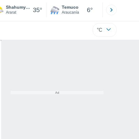
Shahumyan
Temuco
Osorno
35°
6°
Ararat
Araucanía
Los Lagos
°C