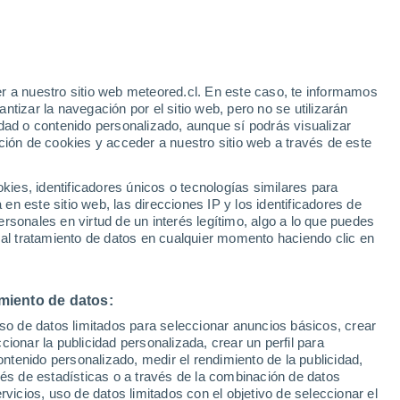
r a nuestro sitio web meteored.cl. En este caso, te informamos
h
tizar la navegación por el sitio web, pero no se utilizarán
dad o contenido personalizado, aunque sí podrás visualizar
ción de cookies y acceder a nuestro sitio web a través de este
os
es, identificadores únicos o tecnologías similares para
n este sitio web, las direcciones IP y los identificadores de
rsonales en virtud de un interés legítimo, algo a lo que puedes
Satélites
Modelos
 al tratamiento de datos en cualquier momento haciendo clic en
miento de datos:
Lunes
Martes
Miércoles
Jueves
uso de datos limitados para seleccionar anuncios básicos, crear
10 Ago
11 Ago
12 Ago
13 Ago
ccionar la publicidad personalizada, crear un perfil para
ontenido personalizado, medir el rendimiento de la publicidad,
vés de estadísticas o a través de la combinación de datos
rvicios, uso de datos limitados con el objetivo de seleccionar el
90%
90%