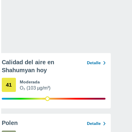
Calidad del aire en
Detalle
Shahumyan hoy
Moderada
41
O₃ (103 µg/m³)
Polen
Detalle