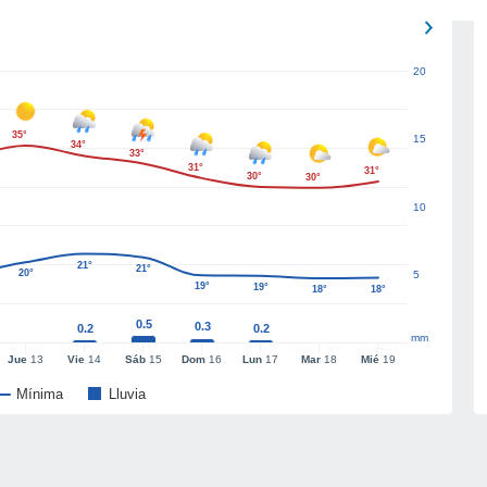
20
35°
15
34°
33°
31°
31°
30°
30°
10
21°
21°
20°
5
19°
19°
18°
18°
0.5
0.3
0.2
0.2
mm
Jue
13
Vie
14
Sáb
15
Dom
16
Lun
17
Mar
18
Mié
19
Mínima
Lluvia