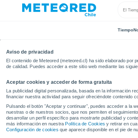
Tiempo
No
Aviso de privacidad
El contenido de Meteored (meteored.cl) ha sido elaborado por pr
de calidad. Puedes acceder a este sitio web mediante las sigui
Aceptar cookies y acceder de forma gratuita
Inicio
Armenia
Provincia de Ararat
Shahumyan
La publicidad digital personalizada, basada en la información r
financiar nuestra actividad para seguir ofreciéndote contenido c
El Tiempo en Shahumy
Pulsando el botón "Aceptar y continuar", puedes acceder a la w
nuestras o de nuestros socios, que nos permiten el seguimiento
17:52
Viernes
desarrollar un perfil específico para mostrarte publicidad y co
más información en nuestra
Política de Cookies
y retirar en cu
Configuración de cookies
que aparece disponible en el pie de n
Nubes y claros