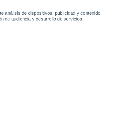
3.2 mm
2 mm
35°
/
22°
32°
/
20°
34°
/
19°
35°
/
20°
e análisis de dispositivos, publicidad y contenido
n de audiencia y desarrollo de servicios.
-
35
km/h
7
-
39
km/h
9
-
26
km/h
6
-
33
km/h
de agosto
Sureste
3 Medio
7
-
26 km/h
FPS:
6-10
Este
1 Bajo
9
-
26 km/h
FPS:
no
Este
0 Bajo
14
-
29 km/h
FPS:
no
Este
0 Bajo
17
-
35 km/h
FPS:
no