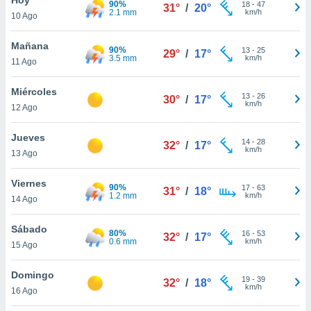
90%
18
-
47
31°
/
20°
2.1 mm
km/h
10 Ago
do en
 mismo.
sultar más
Mañana
90%
13
-
25
29°
/
17°
 en nuestra
3.5 mm
km/h
11 Ago
 Cookies
y
ualquier
Miércoles
13
-
26
30°
/
17°
km/h
12 Ago
ento
 botón
ación de
Jueves
14
-
28
32°
/
17°
kies
km/h
13 Ago
 disponible
e nuestra
Viernes
90%
17
-
63
.
31°
/
18°
1.2 mm
km/h
14 Ago
IVAMENTE,
Sábado
80%
16
-
53
32°
/
17°
0.6 mm
km/h
15 Ago
as
 a cookies
Domingo
19
-
39
32°
/
18°
km/h
 no aceptar
16 Ago
ón de