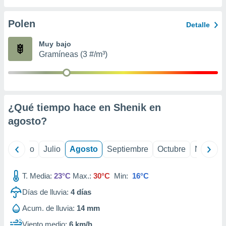
 seleccionar
o.
Polen
Detalle
calización
precisa e
Muy bajo
ión mediante
Gramíneas (3 #/m³)
, publicidad
dos,
 publicidad
,
¿Qué tiempo hace en Shenik en
ón de
agosto
?
 desarrollo
s.
tros 1199
yo
Junio
Julio
Agosto
Septiembre
Octubre
Noviemb
ios
T. Media:
23°C
Max.:
30°C
Min:
16°C
Días de lluvia:
4
días
Acum. de lluvia:
14 mm
Viento medio:
6 km/h