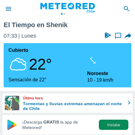
El Tiempo en Shenik
privacidad
07:33
Lunes
...
o de
eteored.cl)
borado por
Cubierto
es para
22°
ue la
 que se
e calidad.
Noroeste
eder a este
Sensación de 22°
10
19 km/h
ediante las
opciones:
Última hora
ookies y
Tormentas y lluvias extremas amenazan el norte
e forma
de Chile
d digital
¡Descarga
GRATIS
la app de
Instalar
ada, basada
Meteored!
mación