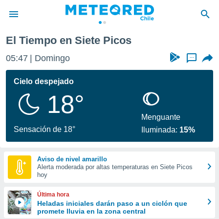
El Tiempo en Siete Picos
privacidad
05:47
Domingo
...
o de
eteored.cl)
borado por
Cielo despejado
es para
18°
ue la
 que se
e calidad.
Menguante
eder a este
Sensación de 18°
Iluminada:
15%
ediante las
opciones:
Aviso de nivel amarillo
ookies y
Alerta moderada por altas temperaturas en Siete Picos
e forma
hoy
d digital
Última hora
ada, basada
Heladas iniciales darán paso a un ciclón que
promete lluvia en la zona central
mación