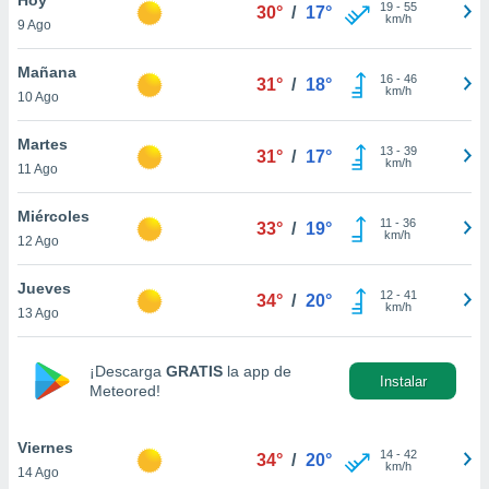
19
-
55
30°
/
17°
km/h
9 Ago
do en
 mismo.
sultar más
Mañana
16
-
46
31°
/
18°
 en nuestra
km/h
10 Ago
 Cookies
y
ualquier
Martes
13
-
39
31°
/
17°
km/h
11 Ago
ento
 botón
ación de
Miércoles
11
-
36
33°
/
19°
kies
km/h
12 Ago
 disponible
e nuestra
Jueves
12
-
41
.
34°
/
20°
km/h
13 Ago
IVAMENTE,
¡Descarga
GRATIS
la app de
Instalar
Meteored!
as
 a cookies
Viernes
 no aceptar
14
-
42
34°
/
20°
km/h
14 Ago
ón de