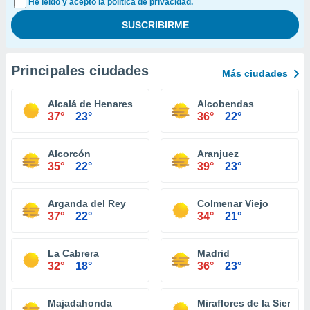
He leído y acepto la política de privacidad.
Principales ciudades
Más ciudades
Alcalá de Henares
Alcobendas
37°
23°
36°
22°
Alcorcón
Aranjuez
35°
22°
39°
23°
Arganda del Rey
Colmenar Viejo
37°
22°
34°
21°
La Cabrera
Madrid
32°
18°
36°
23°
Majadahonda
Miraflores de la Sierra