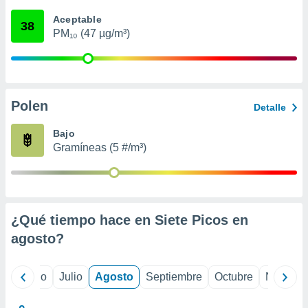
 seleccionar
o.
Aceptable
38
PM₁₀ (47 µg/m³)
calización
precisa e
ión mediante
, publicidad
Polen
Detalle
dos,
 publicidad
Bajo
,
Gramíneas (5 #/m³)
ón de
 desarrollo
s.
tros 1199
ios
¿Qué tiempo hace en Siete Picos en
agosto
?
yo
Junio
Julio
Agosto
Septiembre
Octubre
Noviemb