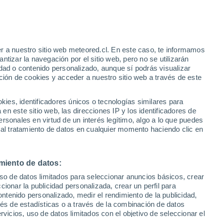
Aviso de nivel amarillo
Alerta moderada por lluvia en
Sighişoara hoy
r a nuestro sitio web meteored.cl. En este caso, te informamos
tizar la navegación por el sitio web, pero no se utilizarán
dad o contenido personalizado, aunque sí podrás visualizar
ción de cookies y acceder a nuestro sitio web a través de este
es, identificadores únicos o tecnologías similares para
na
n este sitio web, las direcciones IP y los identificadores de
rsonales en virtud de un interés legítimo, algo a lo que puedes
Satélites
Modelos
 al tratamiento de datos en cualquier momento haciendo clic en
miento de datos:
omingo
Lunes
Martes
Miércoles
uso de datos limitados para seleccionar anuncios básicos, crear
9 Ago
10 Ago
11 Ago
12 Ago
ccionar la publicidad personalizada, crear un perfil para
ontenido personalizado, medir el rendimiento de la publicidad,
vés de estadísticas o a través de la combinación de datos
rvicios, uso de datos limitados con el objetivo de seleccionar el