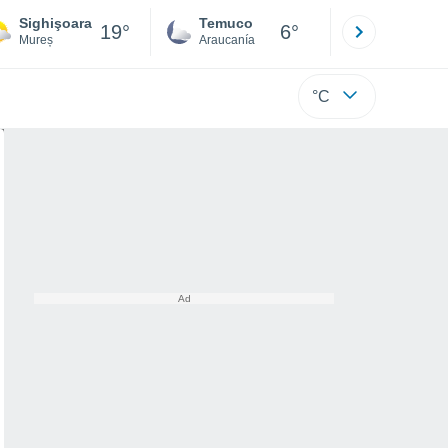
Sighişoara
Temuco
Osorno
19°
6°
Mureș
Araucanía
Los Lagos
°C