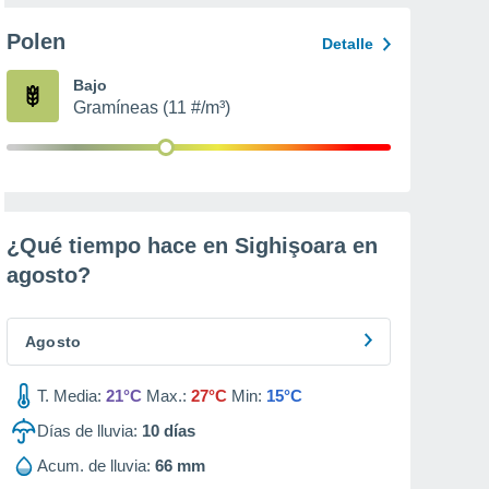
Polen
Detalle
Bajo
Gramíneas (11 #/m³)
¿Qué tiempo hace en Sighişoara en
agosto
?
Agosto
T. Media:
21°C
Max.:
27°C
Min:
15°C
Días de lluvia:
10
días
Acum. de lluvia:
66 mm