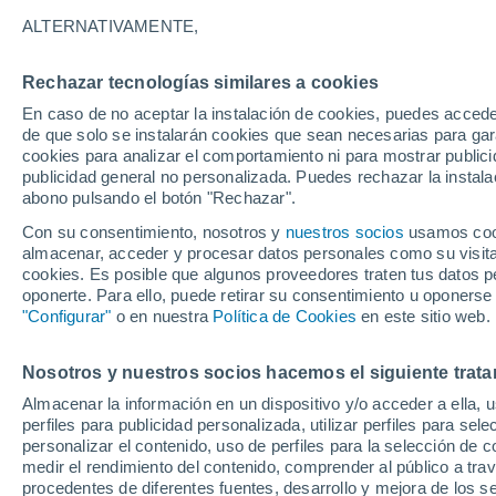
19°
ALTERNATIVAMENTE,
Rechazar tecnologías similares a cookies
Sureste
En caso de no aceptar la instalación de cookies, puedes accede
Sensación de 19°
5
-
11 km/h
de que solo se instalarán cookies que sean necesarias para garan
cookies para analizar el comportamiento ni para mostrar publici
publicidad general no personalizada. Puedes rechazar la instala
abono pulsando el botón "Rechazar".
Predicción
ECMWF actualiza su pronóstico para Chile:
Con su consentimiento, nosotros y
nuestros socios
usamos cooki
agosto, septiembre y octubre mantendrían u
almacenar, acceder y procesar datos personales como su visita e
señal favorable para las lluvias
cookies. Es posible que algunos proveedores traten tus datos pe
Tiempo 1 - 7 días
Actualidad
Mapa de nubosidad
oponerte. Para ello, puede retirar su consentimiento u oponerse
"Configurar"
o en nuestra
Política de Cookies
en este sitio web.
Nosotros y nuestros socios hacemos el siguiente trata
Mañana
Sábado
D
Hoy
Almacenar la información en un dispositivo y/o acceder a ella, 
7 Ago
8 Ago
6 Ago
perfiles para publicidad personalizada, utilizar perfiles para sele
personalizar el contenido, uso de perfiles para la selección de c
medir el rendimiento del contenido, comprender al público a tra
procedentes de diferentes fuentes, desarrollo y mejora de los se
80%
80%
80%