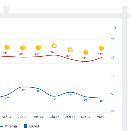
20
34°
33°
33°
33°
33°
32°
15
31°
10
20°
20°
5
18°
17°
17°
16°
16°
mm
Mié
12
Jue
13
Vie
14
Sáb
15
Dom
16
Lun
17
Mar
18
Mínima
Lluvia