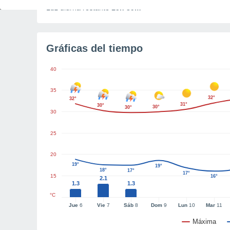
Luz diurna restante
15h 39m
Gráficas del tiempo
40
35
32°
32°
31°
30°
30°
30°
30
25
20
19°
19°
18°
17°
17°
15
16°
2.1
1.3
1.3
°C
Jue
6
Vie
7
Sáb
8
Dom
9
Lun
10
Mar
11
Máxima