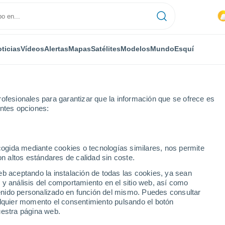
ticias
Vídeos
Alertas
Mapas
Satélites
Modelos
Mundo
Esquí
ofesionales para garantizar que la información que se ofrece es
entes opciones:
ecogida mediante cookies o tecnologías similares, nos permite
on altos estándares de calidad sin coste.
a
eb aceptando la instalación de todas las cookies, ya sean
 y análisis del comportamiento en el sitio web, así como
...
ntenido personalizado en función del mismo. Puedes consultar
alquier momento el consentimiento pulsando el botón
Por hora
uestra página web.
Intervalos nubosos en las
próximas horas