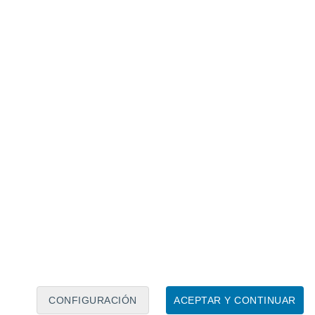
Calendario lunar
Lun
Mar
Mié
Jue
Vie
Sáb
Dom
6
7
8
9
10
11
12
13
14
15
16
17
18
19
CONFIGURACIÓN
ACEPTAR Y CONTINUAR