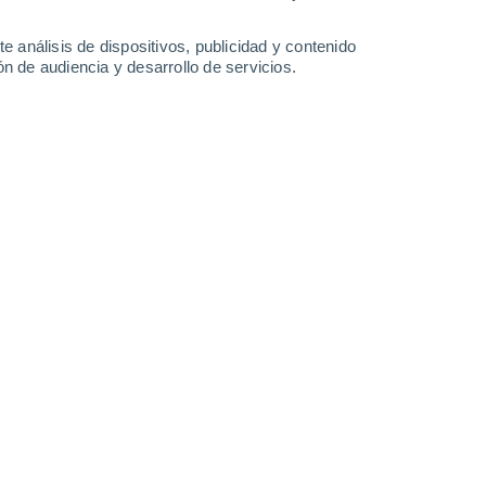
30°
/
19°
31°
/
17°
32°
/
16°
33°
/
17°
e análisis de dispositivos, publicidad y contenido
n de audiencia y desarrollo de servicios.
-
33
km/h
13
-
28
km/h
8
-
25
km/h
12
-
25
km/h
 agosto
Sureste
0 Bajo
5
-
11 km/h
FPS:
no
Sureste
0 Bajo
6
-
11 km/h
FPS:
no
Sureste
1 Bajo
6
-
13 km/h
FPS:
no
Sureste
2 Bajo
4
-
13 km/h
FPS:
no