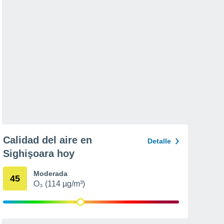
Calidad del aire en
Detalle
Sighişoara hoy
Moderada
45
O₃ (114 µg/m³)