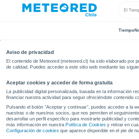
Tiempo
No
Aviso de privacidad
El contenido de Meteored (meteored.cl) ha sido elaborado por pr
de calidad. Puedes acceder a este sitio web mediante las sigui
Aceptar cookies y acceder de forma gratuita
Inicio
Rumanía
Condado de Mureș
Sighişoara
La publicidad digital personalizada, basada en la información r
financiar nuestra actividad para seguir ofreciéndote contenido c
El Tiempo en Sighişoar
Pulsando el botón "Aceptar y continuar", puedes acceder a la w
nuestras o de nuestros socios, que nos permiten el seguimiento
05:39
Jueves
desarrollar un perfil específico para mostrarte publicidad y co
más información en nuestra
Política de Cookies
y retirar en cu
Configuración de cookies
que aparece disponible en el pie de n
Nubes y claros