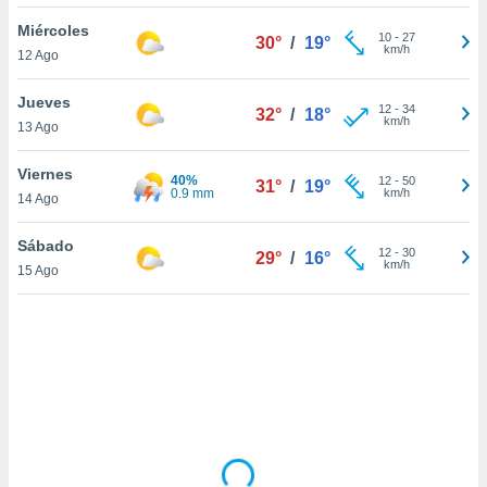
uedes
uestro sitio
Miércoles
10
-
27
30°
/
19°
ed.cl. En
km/h
12 Ago
te
 de que
Jueves
talarán
12
-
34
32°
/
18°
km/h
13 Ago
e sean
para
a
Viernes
40%
12
-
50
31°
/
19°
por el sitio
0.9 mm
km/h
14 Ago
o se
cookies para
Sábado
12
-
30
29°
/
16°
km/h
15 Ago
nto ni para
licidad o
ado, aunque
sualizar
general no
ada. Puedes
 instalación
y acceder a
io web a
ste abono