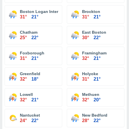
Boston Logan International Airport
Brockton
31°
21°
31°
21°
Chatham
East Boston
25°
22°
30°
22°
Foxborough
Framingham
31°
21°
32°
21°
Greenfield
Holyoke
32°
18°
31°
21°
Lowell
Methuen
32°
21°
32°
20°
Nantucket
New Bedford
24°
22°
28°
22°