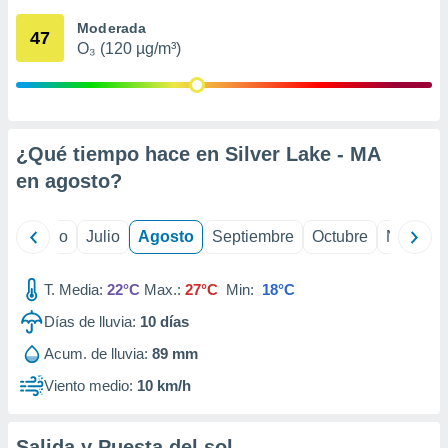
 seleccionar
o.
Moderada
47
O₃ (120 µg/m³)
calización
precisa e
ión mediante
, publicidad
¿Qué tiempo hace en Silver Lake - MA
dos,
en
agosto
?
 publicidad
,
ón de
yo
Junio
Julio
Agosto
Septiembre
Octubre
Noviemb
 desarrollo
s.
T. Media:
22°C
Max.:
27°C
Min:
18°C
tros 1199
ios
Días de lluvia:
10
días
Acum. de lluvia:
89 mm
Viento medio:
10 km/h
Salida y Puesta del sol