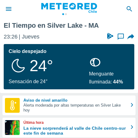
El Tiempo en Silver Lake - MA
privacidad
23:26
Jueves
...
o de
eteored.cl)
borado por
Cielo despejado
es para
24°
ue la
 que se
e calidad.
Menguante
eder a este
Sensación de 24°
Iluminada:
44%
ediante las
opciones:
Aviso de nivel amarillo
ookies y
Alerta moderada por altas temperaturas en Silver Lake
e forma
hoy
d digital
Última hora
ada, basada
La nieve sorprenderá al valle de Chile centro-sur
este fin de semana
mación