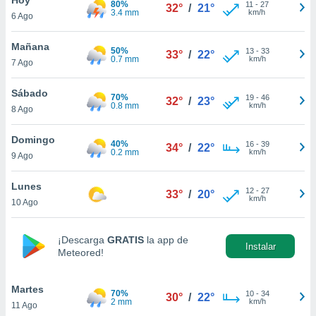
80%
11
-
27
32°
/
21°
3.4 mm
km/h
6 Ago
do en
 mismo.
sultar más
Mañana
50%
13
-
33
33°
/
22°
 en nuestra
0.7 mm
km/h
7 Ago
 Cookies
y
ualquier
Sábado
70%
19
-
46
32°
/
23°
0.8 mm
km/h
8 Ago
ento
 botón
ación de
Domingo
40%
16
-
39
34°
/
22°
kies
0.2 mm
km/h
9 Ago
 disponible
e nuestra
Lunes
12
-
27
.
33°
/
20°
km/h
10 Ago
IVAMENTE,
¡Descarga
GRATIS
la app de
Instalar
Meteored!
as
 a cookies
Martes
 no aceptar
70%
10
-
34
30°
/
22°
2 mm
km/h
11 Ago
ón de