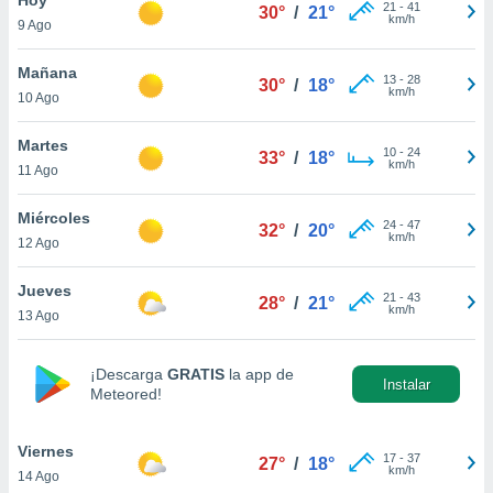
21
-
41
30°
/
21°
km/h
9 Ago
do en
 mismo.
sultar más
Mañana
13
-
28
30°
/
18°
 en nuestra
km/h
10 Ago
 Cookies
y
ualquier
Martes
10
-
24
33°
/
18°
km/h
11 Ago
ento
 botón
ación de
Miércoles
24
-
47
32°
/
20°
kies
km/h
12 Ago
 disponible
e nuestra
Jueves
21
-
43
.
28°
/
21°
km/h
13 Ago
IVAMENTE,
¡Descarga
GRATIS
la app de
Instalar
Meteored!
as
 a cookies
Viernes
 no aceptar
17
-
37
27°
/
18°
km/h
14 Ago
ón de