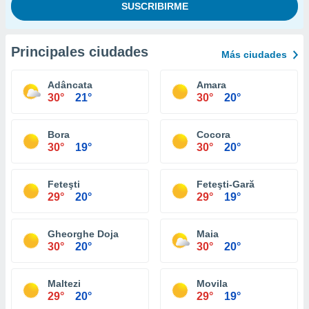
Principales ciudades
Más ciudades
Adâncata
Amara
30°
21°
30°
20°
Bora
Cocora
30°
19°
30°
20°
Feteşti
Feteşti-Gară
29°
20°
29°
19°
Gheorghe Doja
Maia
30°
20°
30°
20°
Maltezi
Movila
29°
20°
29°
19°