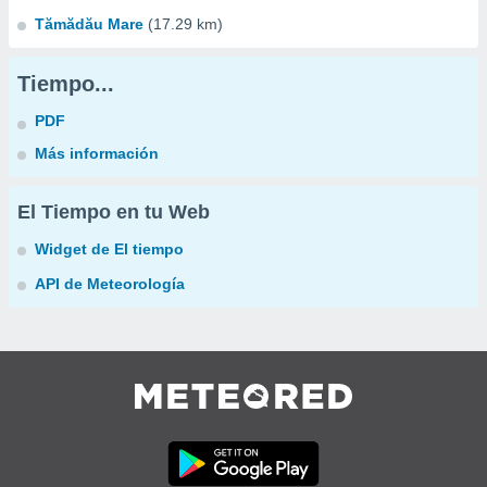
Tămădău Mare
(17.29 km)
Tiempo...
PDF
Más información
El Tiempo en tu Web
Widget de El tiempo
API de Meteorología