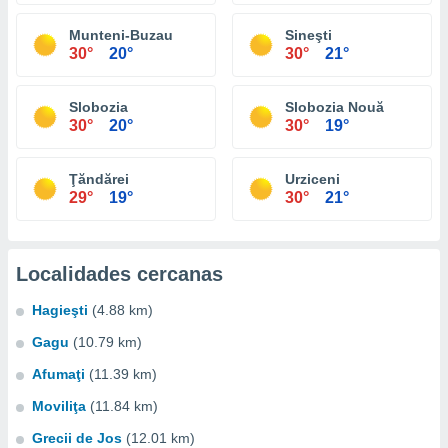
Munteni-Buzau
Sineşti
30°
20°
30°
21°
Slobozia
Slobozia Nouă
30°
20°
30°
19°
Ţăndărei
Urziceni
29°
19°
30°
21°
Localidades cercanas
Hagieşti
(4.88 km)
Gagu
(10.79 km)
Afumaţi
(11.39 km)
Moviliţa
(11.84 km)
Grecii de Jos
(12.01 km)