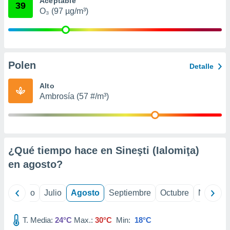
Aceptable
 seleccionar
39
o.
O₃ (97 µg/m³)
calización
precisa e
ión mediante
Polen
, publicidad
Detalle
dos,
Alto
 publicidad
Ambrosía (57 #/m³)
,
ón de
 desarrollo
s.
¿Qué tiempo hace en Sineşti (Ialomiţa)
tros 1199
ios
en
agosto
?
yo
Junio
Julio
Agosto
Septiembre
Octubre
Noviemb
T. Media:
24°C
Max.:
30°C
Min:
18°C