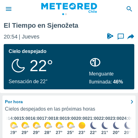
El Tiempo en Sjenožeta
privacidad
20:54
Jueves
...
o de
eteored.cl)
borado por
Cielo despejado
es para
22°
ue la
 que se
e calidad.
Menguante
eder a este
Sensación de 22°
Iluminada:
46%
ediante las
opciones:
Por hora
ookies y
e forma
Cielos despejados en las próximas horas
3:00
14:00
15:00
16:00
17:00
18:00
19:00
20:00
21:00
22:00
23:00
24:00
d digital
ada, basada
29°
29°
29°
29°
28°
27°
25°
23°
22°
21°
20°
20°
mación