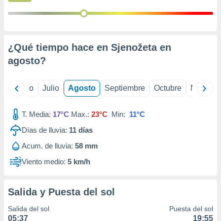
 seleccionar
o.
calización
precisa e
ión mediante
¿Qué tiempo hace en Sjenožeta en
agosto
?
, publicidad
dos,
yo
Junio
Julio
Agosto
Septiembre
Octubre
Noviemb
 publicidad
,
ón de
T. Media:
17°C
Max.:
23°C
Min:
11°C
 desarrollo
s.
Días de lluvia:
11
días
tros 1199
Acum. de lluvia:
58 mm
ios
Viento medio:
5 km/h
Salida y Puesta del sol
Salida del sol
Puesta del sol
05:37
19:55