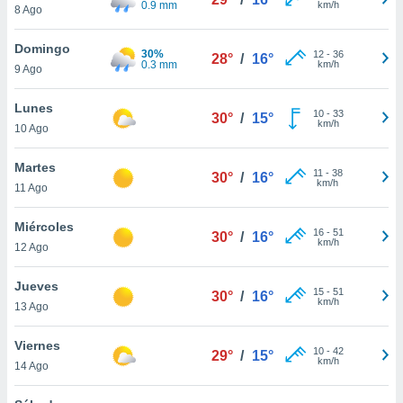
0.9 mm
km/h
8 Ago
do en
 mismo.
Domingo
30%
12
-
36
sultar más
28°
/
16°
0.3 mm
km/h
9 Ago
 en nuestra
 Cookies
y
Lunes
ualquier
10
-
33
30°
/
15°
km/h
10 Ago
ento
 botón
Martes
11
-
38
30°
/
16°
ación de
km/h
11 Ago
kies
 disponible
Miércoles
e nuestra
16
-
51
30°
/
16°
km/h
.
12 Ago
IVAMENTE,
Jueves
15
-
51
30°
/
16°
km/h
13 Ago
as
Viernes
 a cookies
10
-
42
29°
/
15°
km/h
14 Ago
 no aceptar
ón de