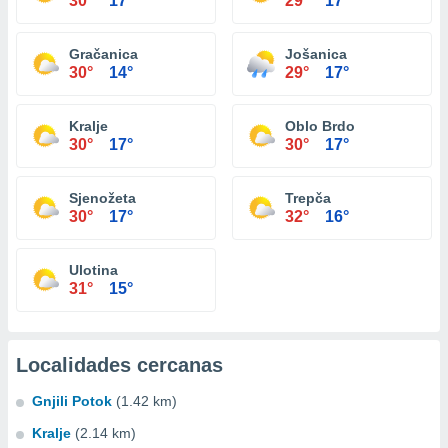
30°
17°
29°
17°
Gračanica
Jošanica
30°
14°
29°
17°
Kralje
Oblo Brdo
30°
17°
30°
17°
Sjenožeta
Trepča
30°
17°
32°
16°
Ulotina
31°
15°
Localidades cercanas
Gnjili Potok
(1.42 km)
Kralje
(2.14 km)