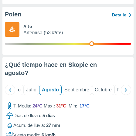
 seleccionar
o.
Polen
Detalle
calización
precisa e
Alto
ión mediante
Artemisa (53 #/m³)
, publicidad
dos,
 publicidad
,
¿Qué tiempo hace en Skopie en
ón de
agosto
?
 desarrollo
s.
tros 1199
yo
Junio
Julio
Agosto
Septiembre
Octubre
Noviemb
ios
T. Media:
24°C
Max.:
31°C
Min:
17°C
Días de lluvia:
5
días
Acum. de lluvia:
27 mm
Viento medio:
6 km/h