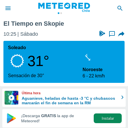
El Tiempo en Skopie
privacidad
10:25
Sábado
...
o de
eteored.cl)
borado por
Soleado
es para
31°
ue la
 que se
e calidad.
Noroeste
eder a este
Sensación de 30°
6
22 km/h
ediante las
opciones:
Última hora
ookies y
Aguanieve, heladas de hasta -3 °C y chubascos
e forma
marcarán el fin de semana en la RM
d digital
¡Descarga
GRATIS
la app de
Instalar
ada, basada
Meteored!
mación