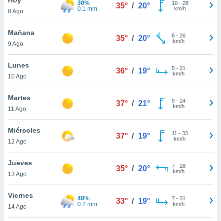
30%
10
-
28
35°
/
20°
0.1 mm
km/h
8 Ago
do en
 mismo.
sultar más
Mañana
8
-
26
35°
/
20°
 en nuestra
km/h
9 Ago
 Cookies
y
ualquier
Lunes
5
-
21
36°
/
19°
km/h
10 Ago
ento
 botón
ación de
Martes
9
-
24
37°
/
21°
kies
km/h
11 Ago
 disponible
e nuestra
Miércoles
11
-
33
.
37°
/
19°
km/h
12 Ago
IVAMENTE,
Jueves
7
-
28
35°
/
20°
km/h
13 Ago
as
 a cookies
Viernes
40%
7
-
31
33°
/
19°
0.2 mm
km/h
 no aceptar
14 Ago
ón de