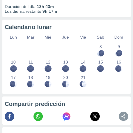
 seleccionar
o.
Duración del día
13h 43m
Luz diurna restante
9h 17m
calización
precisa e
Calendario lunar
ión mediante
Lun
Mar
Mié
Jue
Vie
Sáb
Dom
, publicidad
8
9
dos,
 publicidad
,
10
11
12
13
14
15
16
ón de
 desarrollo
s.
17
18
19
20
21
tros 1199
ios
Compartir predicción