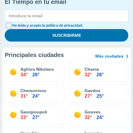
El Tiempo en tu email
He leído y acepto la política de privacidad.
Principales ciudades
Más ciudades
Aghios Nikolaos
Chania
34°
26°
32°
26°
Chersonisos
Gavdos
31°
24°
27°
25°
Georgioupoli
Gouves
33°
27°
32°
24°