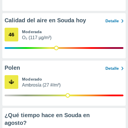
ento u
 de datos
Calidad del aire en Souda hoy
er momento
Detalle
ic en
o en
Moderada
46
O₃ (117 µg/m³)
 Cookies
en
eb.
y
socios
Polen
Detalle
el
Moderado
to de
Ambrosía (27 #/m³)
la
 en un
 y/o acceder
 de datos
¿Qué tiempo hace en Souda en
ara
 anuncios
agosto
?
ar perfiles