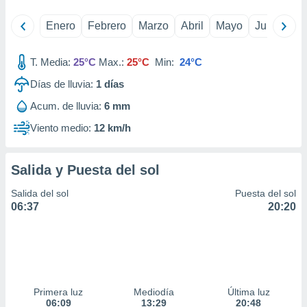
idad
a, utilizar
Enero
Febrero
Marzo
Abril
Mayo
Junio
Ju
a
 la
T. Media:
25°C
Max.:
25°C
Min:
24°C
da, crear un
Días de lluvia:
1
días
personalizar
o, uso de
Acum. de lluvia:
6 mm
a la
e contenido
Viento medio:
12 km/h
do, medir el
 de la
medir el
Salida y Puesta del sol
 del
 comprender
Salida del sol
Puesta del sol
 través de
06:37
20:20
s o a través
nación de
edentes de
fuentes,
y mejora de
os, uso de
Primera luz
Mediodía
Última luz
ados con el
06:09
13:29
20:48