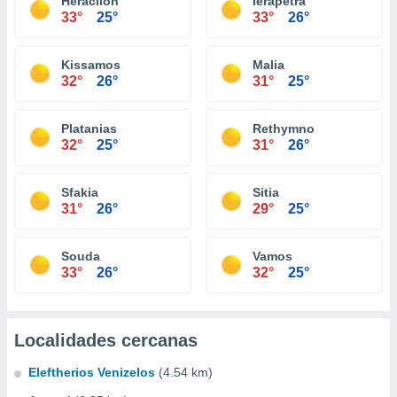
Heraclión
Ierapetra
33°
25°
33°
26°
Kissamos
Malia
32°
26°
31°
25°
Platanias
Rethymno
32°
25°
31°
26°
Sfakia
Sitia
31°
26°
29°
25°
Souda
Vamos
33°
26°
32°
25°
Localidades cercanas
Eleftherios Venizelos
(4.54 km)