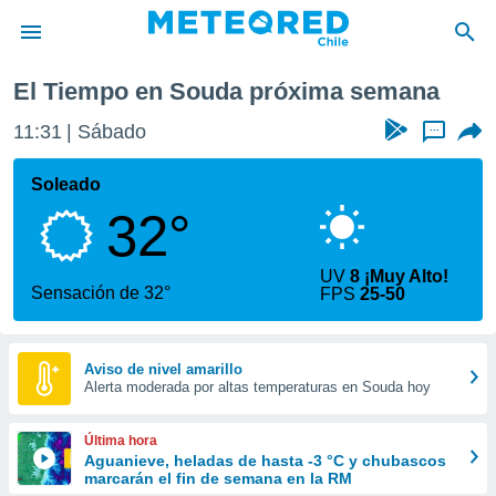
El Tiempo en Souda próxima semana
privacidad
11:31
Sábado
...
o de
eteored.cl)
borado por
Soleado
es para
32°
ue la
 que se
e calidad.
UV
8 ¡Muy Alto!
eder a este
Sensación de 32°
FPS
25-50
ediante las
opciones:
ookies y
Aviso de nivel amarillo
Alerta moderada por altas temperaturas en Souda hoy
e forma
d digital
Última hora
ada, basada
Aguanieve, heladas de hasta -3 °C y chubascos
marcarán el fin de semana en la RM
mación