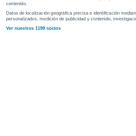
contenido.
Datos de localización geográfica precisa e identificación mediant
personalizados, medición de publicidad y contenido, investigació
Ver nuestros 1199 socios
Las coronas brillan en las puntas de las agujas de abeto,
Estas débiles descargas eléctricas queman sutilmente las
indican que podrían estar presentes de forma ubicua en la
Brune
Francisco Martín León
01
Meteored España
Por primera vez, investigadores detec
eléctricas llamadas coronas en árb
destellos casi invisibles en ramas de 