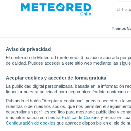
Tiempo
No
TODAS
ACTUALIDAD
CIENCIA
PREDICCIÓN
AST
Aviso de privacidad
El contenido de Meteored (meteored.cl) ha sido elaborado por pr
de calidad. Puedes acceder a este sitio web mediante las sigui
Aceptar cookies y acceder de forma gratuita
La publicidad digital personalizada, basada en la información r
financiar nuestra actividad para seguir ofreciéndote contenido c
Inicio
Noticias
Actualidad
Por primera vez, los 
Pulsando el botón "Aceptar y continuar", puedes acceder a la w
nuestras o de nuestros socios, que nos permiten el seguimiento
desarrollar un perfil específico para mostrarte publicidad y co
Por primera vez, los c
más información en nuestra
Política de Cookies
y retirar en cu
Configuración de cookies
que aparece disponible en el pie de n
coronas fantasmales e