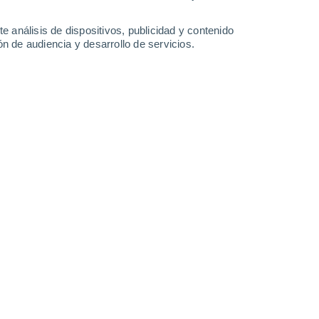
e análisis de dispositivos, publicidad y contenido
n de audiencia y desarrollo de servicios.
 inducidas por placas metálicas cargadas en un laboratorio.
 puntas de las hojas y las agujas, y nuevas observaciones
s copas de los árboles durante las tormentas. Crédito: William
/03/2026 10:02
8 min
taron y midieron
débiles descargas
oles durante tormentas
. El estudio reveló
varias especies en la costa este de EE. UU.,