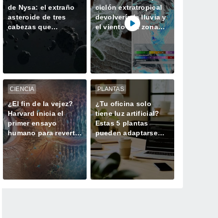
de Nysa: el extraño
ciclón extratropical
asteroide de tres
devolvería la lluvia y
cabezas que
el viento a la zona
asombra a la ciencia
central la próxima
semana
CIENCIA
PLANTAS
¿El fin de la vejez?
¿Tu oficina solo
Harvard inicia el
tiene luz artificial?
primer ensayo
Estas 5 plantas
humano para revertir
pueden adaptarse
el envejecimiento
mejor al espacio de
celular
trabajo