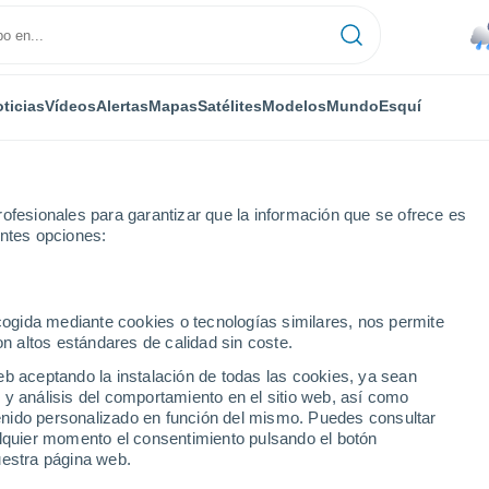
ticias
Vídeos
Alertas
Mapas
Satélites
Modelos
Mundo
Esquí
RONOMÍA
PLANTAS
TIEMPO LIBRE
ofesionales para garantizar que la información que se ofrece es
entes opciones:
ecogida mediante cookies o tecnologías similares, nos permite
on altos estándares de calidad sin coste.
científicos observan coronas fantasmales en las copas de los árboles 
eb aceptando la instalación de todas las cookies, ya sean
 y análisis del comportamiento en el sitio web, así como
ntenido personalizado en función del mismo. Puedes consultar
ientíficos observan
alquier momento el consentimiento pulsando el botón
uestra página web.
n las copas de los