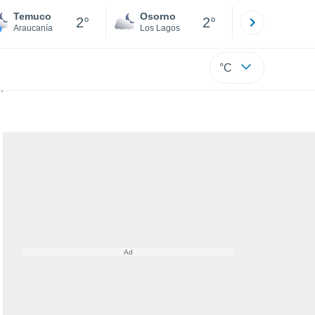
Temuco
Osorno
Puerto
2°
2°
Araucanía
Los Lagos
Los Lagos
°C
generadas por las tormentas