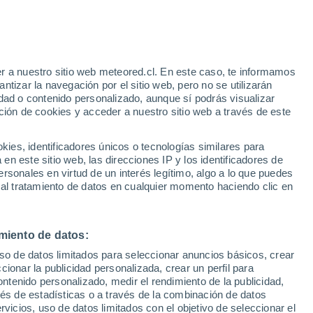
 las tormentas
 tierra que pueden impactar en las copas
icos han encontrado coronas llamativas en
r a nuestro sitio web meteored.cl. En este caso, te informamos
tizar la navegación por el sitio web, pero no se utilizarán
or primera vez al aire libre.
dad o contenido personalizado, aunque sí podrás visualizar
ción de cookies y acceder a nuestro sitio web a través de este
es, identificadores únicos o tecnologías similares para
n este sitio web, las direcciones IP y los identificadores de
rsonales en virtud de un interés legítimo, algo a lo que puedes
 al tratamiento de datos en cualquier momento haciendo clic en
miento de datos:
uso de datos limitados para seleccionar anuncios básicos, crear
ccionar la publicidad personalizada, crear un perfil para
ontenido personalizado, medir el rendimiento de la publicidad,
vés de estadísticas o a través de la combinación de datos
rvicios, uso de datos limitados con el objetivo de seleccionar el