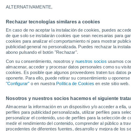
árboles generadas por
ALTERNATIVAMENTE,
Las tormentas pueden generar rayos a
Rechazar tecnologías similares a cookies
de los árboles, pero ahora los científ
En caso de no aceptar la instalación de cookies, puedes accede
de que solo se instalarán cookies que sean necesarias para garan
las copas de los árboles y observadas p
cookies para analizar el comportamiento ni para mostrar publici
publicidad general no personalizada. Puedes rechazar la instala
abono pulsando el botón "Rechazar".
Con su consentimiento, nosotros y
nuestros socios
usamos cooki
almacenar, acceder y procesar datos personales como su visita e
cookies. Es posible que algunos proveedores traten tus datos pe
oponerte. Para ello, puede retirar su consentimiento u oponerse
"Configurar"
o en nuestra
Política de Cookies
en este sitio web.
Nosotros y nuestros socios hacemos el siguiente trata
Almacenar la información en un dispositivo y/o acceder a ella, 
perfiles para publicidad personalizada, utilizar perfiles para sele
personalizar el contenido, uso de perfiles para la selección de c
medir el rendimiento del contenido, comprender al público a tra
procedentes de diferentes fuentes, desarrollo y mejora de los se