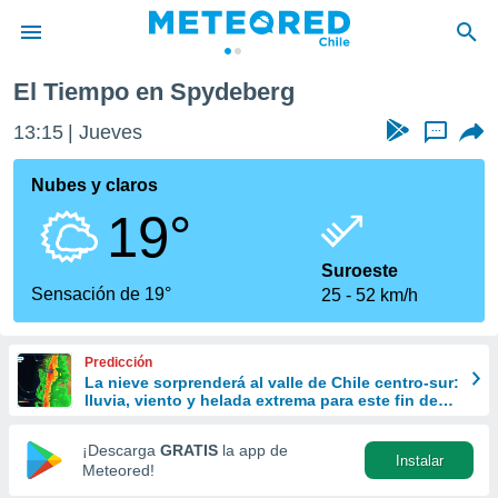
El Tiempo en Spydeberg
privacidad
13:15
Jueves
...
o de
eteored.cl)
borado por
Nubes y claros
es para
19°
ue la
 que se
e calidad.
Suroeste
eder a este
Sensación de 19°
25
52 km/h
ediante las
opciones:
Predicción
ookies y
La nieve sorprenderá al valle de Chile centro-sur:
e forma
lluvia, viento y helada extrema para este fin de
semana
d digital
¡Descarga
GRATIS
la app de
Instalar
ada, basada
Meteored!
mación