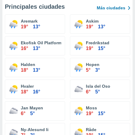
Principales ciudades
Más ciudades
Aremark
Askim
19°
13°
19°
13°
Ekofisk Oil Platform
Fredrikstad
16°
13°
19°
15°
Halden
Hopen
18°
13°
5°
3°
Hvaler
Isla del Oso
18°
16°
6°
5°
Jan Mayen
Moss
6°
5°
19°
15°
Ny-Alesund Ii
Råde