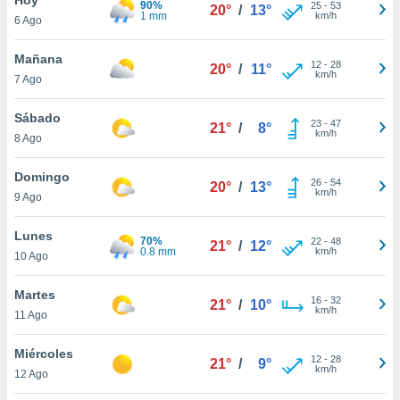
90%
25
-
53
20°
/
13°
1 mm
km/h
6 Ago
do en
 mismo.
sultar más
Mañana
12
-
28
20°
/
11°
 en nuestra
km/h
7 Ago
 Cookies
y
ualquier
Sábado
23
-
47
21°
/
8°
km/h
8 Ago
ento
 botón
ación de
Domingo
26
-
54
20°
/
13°
kies
km/h
9 Ago
 disponible
e nuestra
Lunes
70%
22
-
48
.
21°
/
12°
0.8 mm
km/h
10 Ago
IVAMENTE,
Martes
16
-
32
21°
/
10°
km/h
11 Ago
as
 a cookies
Miércoles
12
-
28
21°
/
9°
km/h
 no aceptar
12 Ago
ón de