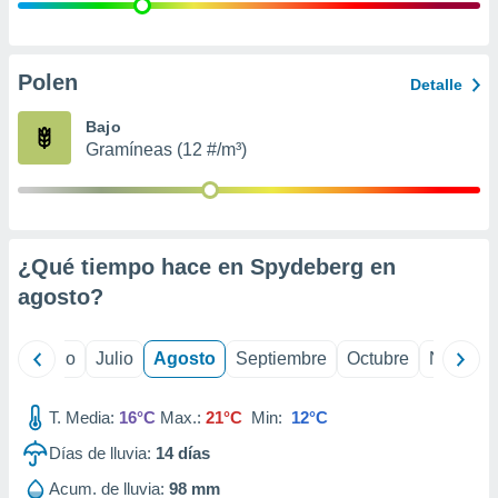
 seleccionar
o.
calización
precisa e
Polen
Detalle
ión mediante
Bajo
, publicidad
Gramíneas (12 #/m³)
dos,
 publicidad
,
ón de
¿Qué tiempo hace en Spydeberg en
 desarrollo
s.
agosto
?
tros 1199
ios
yo
Junio
Julio
Agosto
Septiembre
Octubre
Noviemb
T. Media:
16°C
Max.:
21°C
Min:
12°C
Días de lluvia:
14
días
Acum. de lluvia:
98 mm