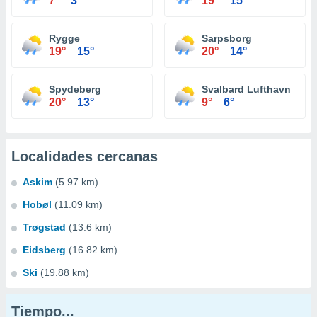
7°
3°
19°
15°
Rygge
Sarpsborg
19°
15°
20°
14°
Spydeberg
Svalbard Lufthavn
20°
13°
9°
6°
Localidades cercanas
Askim
(5.97 km)
Hobøl
(11.09 km)
Trøgstad
(13.6 km)
Eidsberg
(16.82 km)
Ski
(19.88 km)
Tiempo...