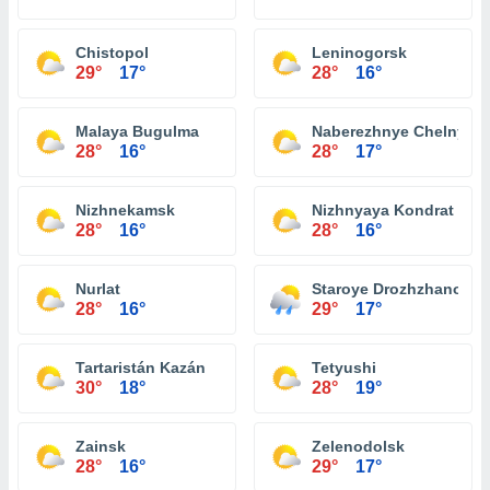
Chistopol
Leninogorsk
29°
17°
28°
16°
Malaya Bugulma
Naberezhnye Chelny
28°
16°
28°
17°
Nizhnekamsk
Nizhnyaya Kondrat
28°
16°
28°
16°
Nurlat
Staroye Drozhzhanoye
28°
16°
29°
17°
Tartaristán Kazán
Tetyushi
30°
18°
28°
19°
Zainsk
Zelenodolsk
28°
16°
29°
17°