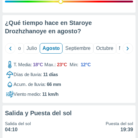
 seleccionar
o.
calización
precisa e
¿Qué tiempo hace en Staroye
ión mediante
Drozhzhanoye en
agosto
?
, publicidad
yo
Junio
Julio
Agosto
Septiembre
Octubre
Noviemb
dos,
 publicidad
,
T. Media:
18°C
Max.:
23°C
Min:
12°C
ón de
Días de lluvia:
11
días
 desarrollo
s.
Acum. de lluvia:
66 mm
tros 1199
Viento medio:
11 km/h
ios
Salida y Puesta del sol
Salida del sol
Puesta del sol
04:10
19:39