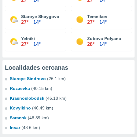
27°
14°
27°
14°
Staroye Shaygovo
Temnikov
27°
14°
27°
14°
Yelniki
Zubova Polyana
27°
14°
28°
14°
Localidades cercanas
Staroye Sindrovo
(26.1 km)
Ruzaevka
(40.15 km)
Krasnoslobodsk
(46.18 km)
Kovylkino
(46.49 km)
Saransk
(48.39 km)
Insar
(48.6 km)