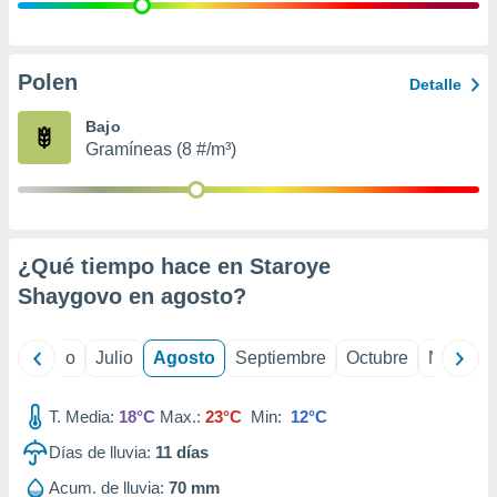
 seleccionar
o.
calización
precisa e
Polen
Detalle
ión mediante
Bajo
, publicidad
Gramíneas (8 #/m³)
dos,
 publicidad
,
ón de
¿Qué tiempo hace en Staroye
 desarrollo
s.
Shaygovo en
agosto
?
tros 1199
ios
yo
Junio
Julio
Agosto
Septiembre
Octubre
Noviemb
T. Media:
18°C
Max.:
23°C
Min:
12°C
Días de lluvia:
11
días
Acum. de lluvia:
70 mm