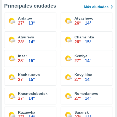
Principales ciudades
Más ciudades
Ardatov
Atyashevo
27°
13°
26°
14°
Atyurevo
Chamzinka
28°
14°
26°
15°
Insar
Kemlya
28°
15°
27°
14°
Kochkurovo
Kovylkino
27°
15°
27°
14°
Krasnoslobodsk
Romodanovo
27°
14°
27°
14°
Ruzaevka
Saransk