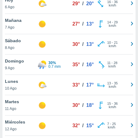
16
-
36
29°
/
20°
km/h
6 Ago
do en
 mismo.
sultar más
Mañana
14
-
29
27°
/
13°
 en nuestra
km/h
7 Ago
 Cookies
y
ualquier
Sábado
10
-
21
30°
/
13°
km/h
8 Ago
ento
 botón
ación de
Domingo
30%
11
-
28
35°
/
16°
kies
0.7 mm
km/h
9 Ago
 disponible
e nuestra
Lunes
13
-
35
.
33°
/
17°
km/h
10 Ago
IVAMENTE,
Martes
15
-
36
30°
/
18°
km/h
11 Ago
as
 a cookies
Miércoles
7
-
25
32°
/
15°
km/h
 no aceptar
12 Ago
ón de