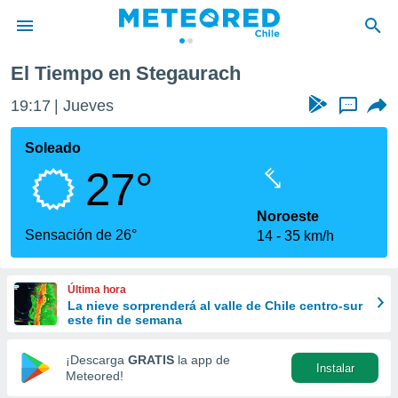
El Tiempo en Stegaurach
privacidad
19:17
Jueves
...
o de
eteored.cl)
borado por
Soleado
es para
27°
ue la
 que se
e calidad.
Noroeste
eder a este
Sensación de 26°
14
35 km/h
ediante las
opciones:
Última hora
ookies y
La nieve sorprenderá al valle de Chile centro-sur
e forma
este fin de semana
d digital
¡Descarga
GRATIS
la app de
Instalar
ada, basada
Meteored!
mación