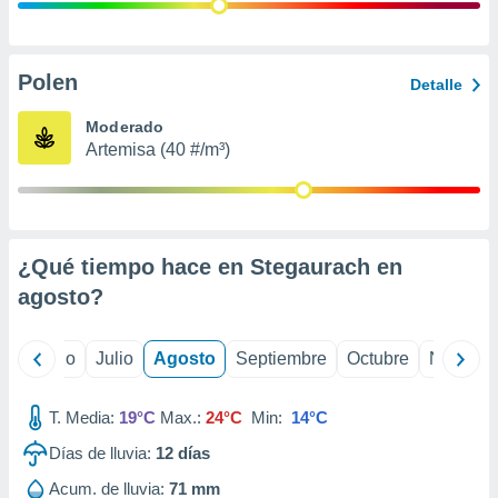
 seleccionar
o.
calización
precisa e
Polen
Detalle
ión mediante
Moderado
, publicidad
Artemisa (40 #/m³)
dos,
 publicidad
,
ón de
¿Qué tiempo hace en Stegaurach en
 desarrollo
s.
agosto
?
tros 1199
ios
yo
Junio
Julio
Agosto
Septiembre
Octubre
Noviemb
T. Media:
19°C
Max.:
24°C
Min:
14°C
Días de lluvia:
12
días
Acum. de lluvia:
71 mm