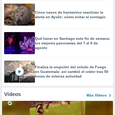
Cinco casos de hantavirus reactivan la
alerta en Aysén: cómo evitar el contagio
Qué hacer en Santiago este fin de semana:
los mejores panoramas del 7 al 9 de
agosto
Finaliza la erupción del volcán de Fuego
en Guatemala: así cambió el cráter tras 50
horas de intensa actividad
Vídeos
Más Vídeos