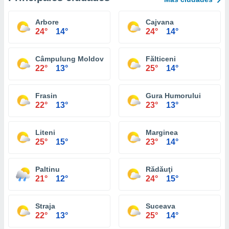
Arbore
Cajvana
24°
14°
24°
14°
Câmpulung Moldovenesc
Fălticeni
22°
13°
25°
14°
Frasin
Gura Humorului
22°
13°
23°
13°
Liteni
Marginea
25°
15°
23°
14°
Paltinu
Rădăuţi
21°
12°
24°
15°
Straja
Suceava
22°
13°
25°
14°