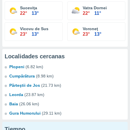
Suceviţa
Vatra Dornei
22°
13°
22°
11°
Vicovu de Sus
Voroneţ
23°
13°
23°
13°
Localidades cercanas
Plopeni
(6.82 km)
Cumpărătura
(8.98 km)
Părteştii de Jos
(21.73 km)
Leorda
(23.87 km)
Baia
(26.06 km)
Gura Humorului
(29.11 km)
Tiempo...