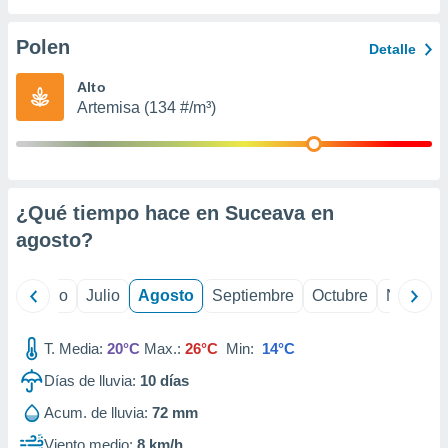
 seleccionar
o.
Polen
Detalle
calización
precisa e
Alto
ión mediante
Artemisa (134 #/m³)
, publicidad
dos,
 publicidad
,
¿Qué tiempo hace en Suceava en
ón de
agosto
?
 desarrollo
s.
tros 1199
yo
Junio
Julio
Agosto
Septiembre
Octubre
Noviemb
ios
T. Media:
20°C
Max.:
26°C
Min:
14°C
Días de lluvia:
10
días
Acum. de lluvia:
72 mm
Viento medio:
8 km/h