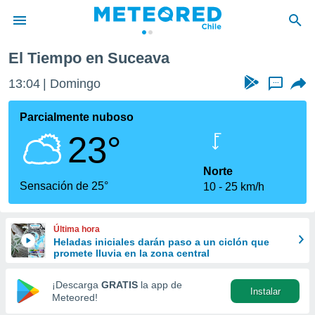
El Tiempo en Suceava
privacidad
13:04
Domingo
...
o de
eteored.cl)
borado por
Parcialmente nuboso
es para
23°
ue la
 que se
e calidad.
Norte
eder a este
Sensación de 25°
10
25 km/h
ediante las
opciones:
Última hora
ookies y
Heladas iniciales darán paso a un ciclón que
e forma
promete lluvia en la zona central
d digital
¡Descarga
GRATIS
la app de
Instalar
ada, basada
Meteored!
mación