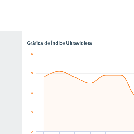
11
10
E
SE
NE
NW
NE
W
km/h
Vie
7
Sáb
8
Dom
9
Lun
10
Mar
11
Mié
12
J
Rachas máximas de vien
Gráfica de Índice Ultravioleta
6
5
4
3
2