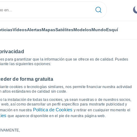
ticias
Vídeos
Alertas
Mapas
Satélites
Modelos
Mundo
Esquí
privacidad
es para garantizar que la información que se ofrece es de calidad. Puedes
iante las siguientes opciones:
eder de forma gratuita
Gráficas del tiempo
ante cookies o tecnologías similares, nos permite financiar nuestra actividad
 altos estándares de calidad sin coste.
e Sunshine Beach - QLD
 la instalación de todas las cookies, ya sean nuestras o de nuestros socios,
 web, así como desarrollar un perfil específico para mostrarte publicidad y
Política de Cookies
ormación en nuestra
y retirar en cualquier momento el
kies
que aparece disponible en el pie de nuestra página web.
IVAMENTE,
a y punto de rocío para los próximos 14 días