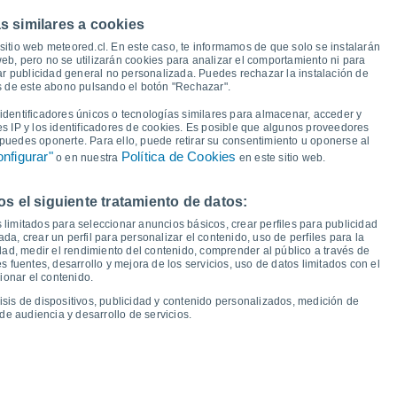
s similares a cookies
20°
20°
20°
20°
20°
19°
19°
19°
sitio web meteored.cl. En este caso, te informamos de que solo se instalarán
eb, pero no se utilizarán cookies para analizar el comportamiento ni para
ar publicidad general no personalizada. Puedes rechazar la instalación de
14°
14°
14°
13°
13°
és de este abono pulsando el botón "Rechazar".
13°
12°
11°
dentificadores únicos o tecnologías similares para almacenar, acceder y
es IP y los identificadores de cookies. Es posible que algunos proveedores
e puedes oponerte. Para ello, puede retirar su consentimiento u oponerse al
nfigurar"
Política de Cookies
o en nuestra
en este sitio web.
 el siguiente tratamiento de datos:
ue
13
Vie
14
Sáb
15
Dom
16
Lun
17
Mar
18
Mié
19
Jue
20
 limitados para seleccionar anuncios básicos, crear perfiles para publicidad
emperatura Mínima
Punto de rocío
ada, crear un perfil para personalizar el contenido, uso de perfiles para la
dad, medir el rendimiento del contenido, comprender al público a través de
 fuentes, desarrollo y mejora de los servicios, uso de datos limitados con el
ionar el contenido.
isis de dispositivos, publicidad y contenido personalizados, medición de
idad para los próximos 14 días
de audiencia y desarrollo de servicios.
100
1026
1025
23
75
1022