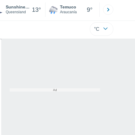
Sunshine Beach
Temuco
Osorno
13°
9°
Queensland
Araucanía
Los Lagos
°C