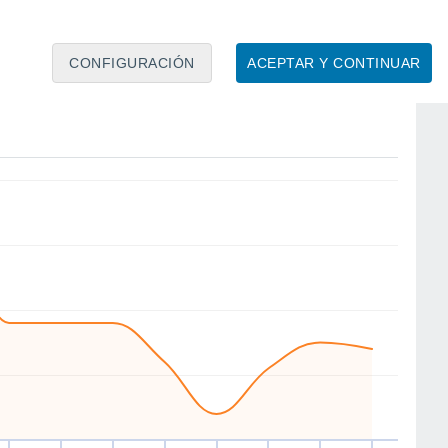
10
CONFIGURACIÓN
ACEPTAR Y CONTINUAR
SW
E
S
S
SE
SE
SE
S
ue
13
Vie
14
Sáb
15
Dom
16
Lun
17
Mar
18
Mié
19
Jue
20
to
Velocidad media del viento