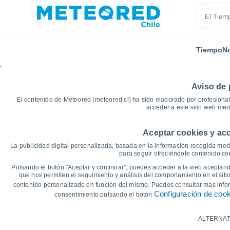
Tiempo
No
Aviso de 
El contenido de Meteored (meteored.cl) ha sido elaborado por profesional
acceder a este sitio web med
Aceptar cookies y acc
Inicio
Australia
Queensland
Sunshine Beach
La publicidad digital personalizada, basada en la información recogida medi
para seguir ofreciéndote contenido con
Gráficas del tiempo d
Pulsando el botón "Aceptar y continuar", puedes acceder a la web aceptando
que nos permiten el seguimiento y análisis del comportamiento en el sitio
contenido personalizado en función del mismo. Puedes consultar más inf
14 días
7 días
Configuración de coo
consentimiento pulsando el botón
Gráfica de Temperatura
ALTERNAT
Temperatura máxima, temperatura mínim