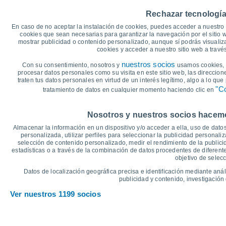
25
22°
22°
Rechazar tecnología
20°
20°
20°
20
19°
En caso de no aceptar la instalación de cookies, puedes acceder a nuestro 
cookies que sean necesarias para garantizar la navegación por el sitio w
mostrar publicidad o contenido personalizado, aunque sí podrás visualiz
15
14°
cookies y acceder a nuestro sitio web a trav
12°
12°
12°
11°
11°
nuestros socios
Con su consentimiento, nosotros y
usamos cookies, i
10
procesar datos personales como su visita en este sitio web, las direccion
traten tus datos personales en virtud de un interés legítimo, algo a lo qu
5
"Co
tratamiento de datos en cualquier momento haciendo clic en
°C
Nosotros y nuestros socios hacemos
Vie
7
Sáb
8
Dom
9
Lun
10
Mar
11
Mié
12
J
Almacenar la información en un dispositivo y/o acceder a ella, uso de datos
Temperatura Máxima
T
personalizada, utilizar perfiles para seleccionar la publicidad personaliz
selección de contenido personalizado, medir el rendimiento de la publici
estadísticas o a través de la combinación de datos procedentes de diferentes
objetivo de selecc
Gráfica de Precipitación y Nubosidad
Datos de localización geográfica precisa e identificación mediante anál
Lluvia, nieve y nubos
publicidad y contenido, investigación 
15
Ver nuestros 1199 socios
10
1022