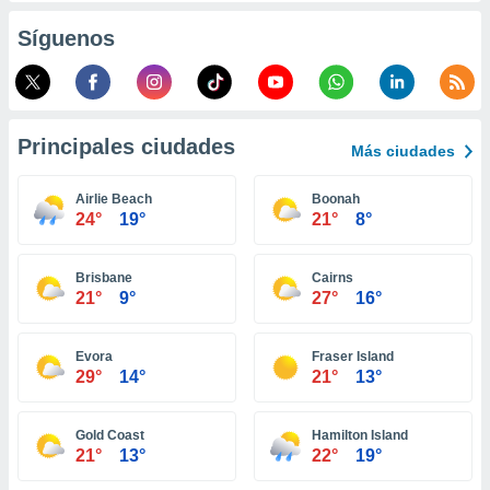
ento u
Síguenos
 de datos
er momento
ic en
o en
Principales ciudades
Más ciudades
 Cookies
en
eb.
Airlie Beach
Boonah
24°
19°
21°
8°
y
socios
el
Brisbane
Cairns
21°
9°
27°
16°
to de
Evora
Fraser Island
la
29°
14°
21°
13°
 en un
 y/o acceder
 de datos
Gold Coast
Hamilton Island
ara
21°
13°
22°
19°
 anuncios
ar perfiles