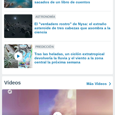
uedes
sacados de un libro de cuentos
uestro sitio
ed.cl. En
te
ASTRONOMÍA
 de que
El "verdadero rostro" de Nysa: el extraño
talarán
asteroide de tres cabezas que asombra a la
e sean
ciencia
para
a
por el sitio
PREDICCIÓN
o se
Tras las heladas, un ciclón extratropical
cookies para
devolvería la lluvia y el viento a la zona
central la próxima semana
nto ni para
licidad o
ado, aunque
Vídeos
Más Vídeos
sualizar
general no
ada. Puedes
 instalación
y acceder a
io web a
ste abono