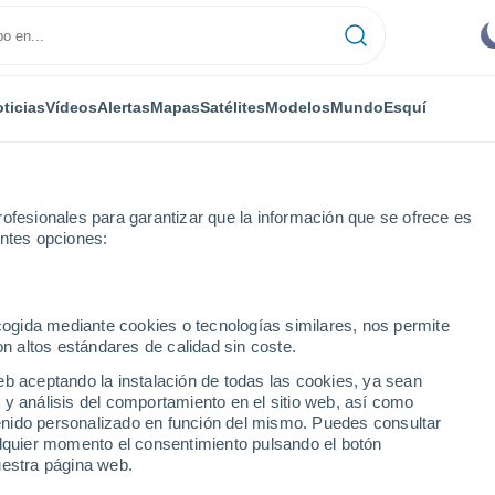
ticias
Vídeos
Alertas
Mapas
Satélites
Modelos
Mundo
Esquí
ofesionales para garantizar que la información que se ofrece es
entes opciones:
ecogida mediante cookies o tecnologías similares, nos permite
on altos estándares de calidad sin coste.
ads - QLD
eb aceptando la instalación de todas las cookies, ya sean
 y análisis del comportamiento en el sitio web, así como
...
ntenido personalizado en función del mismo. Puedes consultar
alquier momento el consentimiento pulsando el botón
Por hora
uestra página web.
Cielos despejados en las
próximas horas