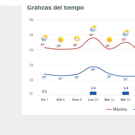
Gráficas del tiempo
30
25
24°
22°
21°
20°
20°
20°
20
15
14°
12°
12°
12°
11°
11°
10
1.4
1.4
0.1
°C
Vie
7
Sáb
8
Dom
9
Lun
10
Mar
11
Mié
12
Máxima