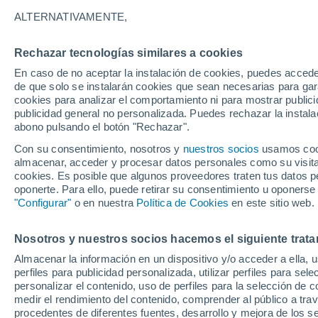
15°
ALTERNATIVAMENTE,
Rechazar tecnologías similares a cookies
Menguant
En caso de no aceptar la instalación de cookies, puedes accede
Iluminada
Sensación de 15°
de que solo se instalarán cookies que sean necesarias para garan
cookies para analizar el comportamiento ni para mostrar publici
publicidad general no personalizada. Puedes rechazar la instala
abono pulsando el botón "Rechazar".
Astronomía
Cohete de SpaceX choca contra la Luna y tod
Con su consentimiento, nosotros y
nuestros socios
usamos cooki
mundo mira hacia el satélite en busca del crá
almacenar, acceder y procesar datos personales como su visita e
cookies. Es posible que algunos proveedores traten tus datos pe
Tiempo 1 - 7 días
Actualidad
Mapa de temperatura
oponerte. Para ello, puede retirar su consentimiento u oponerse
"Configurar"
o en nuestra
Política de Cookies
en este sitio web.
Nosotros y nuestros socios hacemos el siguiente trata
Mañana
Domingo
Hoy
Almacenar la información en un dispositivo y/o acceder a ella, 
8 Ago
9 Ago
7 Ago
perfiles para publicidad personalizada, utilizar perfiles para sele
personalizar el contenido, uso de perfiles para la selección de c
medir el rendimiento del contenido, comprender al público a tra
procedentes de diferentes fuentes, desarrollo y mejora de los se
30%