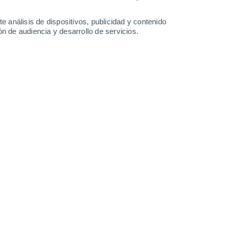
1.4 mm
1.4 mm
24°
/
14°
20°
/
12°
22°
/
11°
20°
/
11°
e análisis de dispositivos, publicidad y contenido
n de audiencia y desarrollo de servicios.
-
50
km/h
14
-
29
km/h
15
-
42
km/h
19
-
38
km/h
hoy
, 7 de agosto
Este
0 Bajo
°
8
-
21 km/h
FPS:
no
do
Noreste
0 Bajo
°
9
-
14 km/h
FPS:
no
do
Noreste
0 Bajo
°
7
-
14 km/h
FPS:
no
do
Norte
0 Bajo
°
5
-
11 km/h
FPS:
no