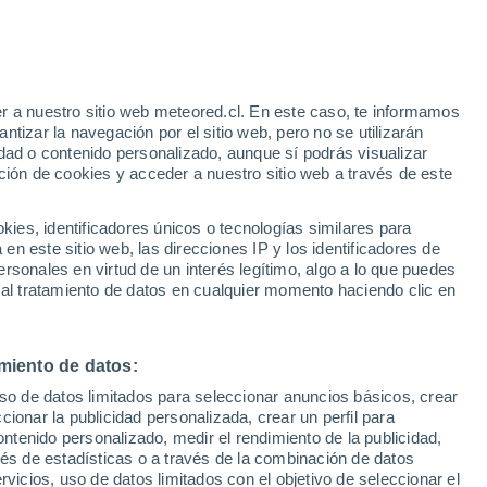
e
r a nuestro sitio web meteored.cl. En este caso, te informamos
:
39%
tizar la navegación por el sitio web, pero no se utilizarán
dad o contenido personalizado, aunque sí podrás visualizar
ción de cookies y acceder a nuestro sitio web a través de este
o el
es, identificadores únicos o tecnologías similares para
ter
n este sitio web, las direcciones IP y los identificadores de
rsonales en virtud de un interés legítimo, algo a lo que puedes
Satélites
Modelos
 al tratamiento de datos en cualquier momento haciendo clic en
miento de datos:
Lunes
Martes
Miércoles
Jueves
uso de datos limitados para seleccionar anuncios básicos, crear
10 Ago
11 Ago
12 Ago
13 Ago
ccionar la publicidad personalizada, crear un perfil para
ontenido personalizado, medir el rendimiento de la publicidad,
vés de estadísticas o a través de la combinación de datos
rvicios, uso de datos limitados con el objetivo de seleccionar el
70%
30%