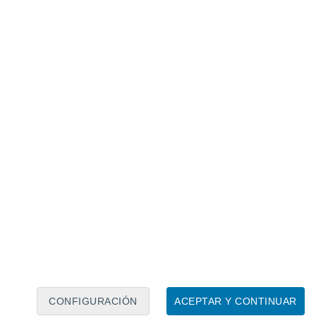
Calendario lunar
Lun
Mar
Mié
Jue
Vie
Sáb
Dom
7
8
9
10
11
12
13
14
15
16
17
18
19
20
CONFIGURACIÓN
ACEPTAR Y CONTINUAR