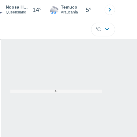
Noosa Heads
Temuco
Osorno
14°
5°
Queensland
Araucanía
Los Lagos
°C