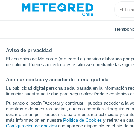
Tiempo
No
Aviso de privacidad
El contenido de Meteored (meteored.cl) ha sido elaborado por pr
de calidad. Puedes acceder a este sitio web mediante las sigui
Aceptar cookies y acceder de forma gratuita
Inicio
Australia
Queensland
Noosa Heads
La publicidad digital personalizada, basada en la información r
financiar nuestra actividad para seguir ofreciéndote contenido c
El Tiempo en Noosa He
Pulsando el botón "Aceptar y continuar", puedes acceder a la w
nuestras o de nuestros socios, que nos permiten el seguimiento
23:06
Viernes
desarrollar un perfil específico para mostrarte publicidad y co
más información en nuestra
Política de Cookies
y retirar en cu
Configuración de cookies
que aparece disponible en el pie de n
Cielo despejado