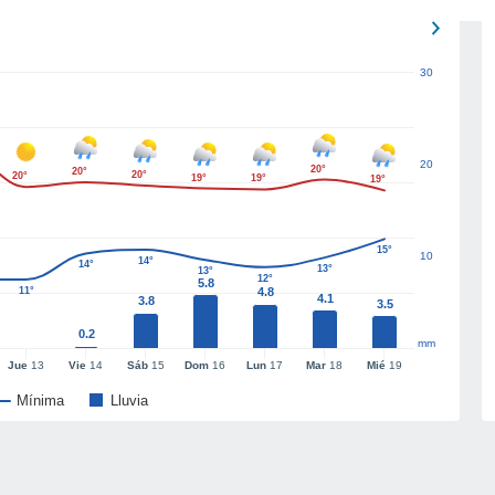
30
20
20°
20°
20°
20°
19°
19°
19°
15°
10
14°
14°
13°
13°
12°
5.8
11°
4.8
4.1
3.8
3.5
0.2
mm
Jue
13
Vie
14
Sáb
15
Dom
16
Lun
17
Mar
18
Mié
19
Mínima
Lluvia