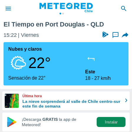
El Tiempo en Port Douglas - QLD
privacidad
15:22
Viernes
...
o de
eteored.cl)
borado por
Nubes y claros
es para
22°
ue la
 que se
e calidad.
Este
eder a este
Sensación de 22°
18
27 km/h
ediante las
opciones:
Última hora
ookies y
La nieve sorprenderá al valle de Chile centro-sur
e forma
este fin de semana
d digital
¡Descarga
GRATIS
la app de
Instalar
ada, basada
Meteored!
mación