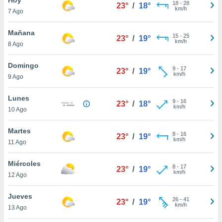
18
-
28
23°
/
18°
km/h
7 Ago
do en
 mismo.
sultar más
Mañana
15
-
25
23°
/
19°
 en nuestra
km/h
8 Ago
 Cookies
y
ualquier
Domingo
9
-
17
23°
/
19°
km/h
9 Ago
ento
 botón
ación de
Lunes
9
-
16
23°
/
18°
kies
km/h
10 Ago
 disponible
e nuestra
Martes
8
-
16
.
23°
/
19°
km/h
11 Ago
IVAMENTE,
Miércoles
8
-
17
23°
/
19°
km/h
12 Ago
as
 a cookies
Jueves
26
-
41
23°
/
19°
km/h
 no aceptar
13 Ago
ón de