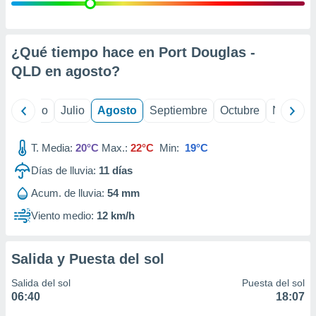
 seleccionar
o.
calización
precisa e
¿Qué tiempo hace en Port Douglas -
ión mediante
QLD en
agosto
?
, publicidad
yo
Junio
Julio
Agosto
Septiembre
Octubre
Noviemb
dos,
 publicidad
,
T. Media:
20°C
Max.:
22°C
Min:
19°C
ón de
Días de lluvia:
11
días
 desarrollo
s.
Acum. de lluvia:
54 mm
tros 1199
Viento medio:
12 km/h
ios
Salida y Puesta del sol
Salida del sol
Puesta del sol
06:40
18:07