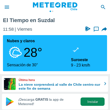
El Tiempo en Suzdal
privacidad
11:58
Viernes
...
o de
eteored.cl)
borado por
Nubes y claros
es para
28°
ue la
 que se
e calidad.
Suroeste
eder a este
Sensación de 30°
9
23 km/h
ediante las
opciones:
Última hora
ookies y
La nieve sorprenderá al valle de Chile centro-sur
e forma
este fin de semana
d digital
¡Descarga
GRATIS
la app de
Instalar
ada, basada
Meteored!
mación