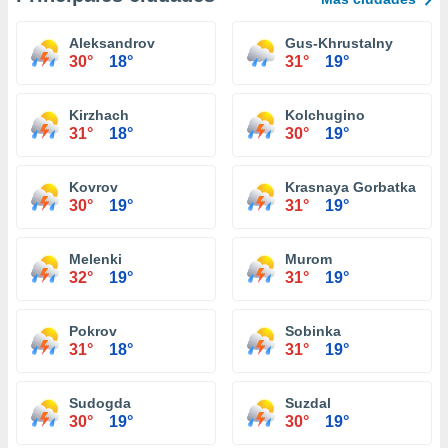
Aleksandrov
Gus-Khrustalny
30°
18°
31°
19°
Kirzhach
Kolchugino
31°
18°
30°
19°
Kovrov
Krasnaya Gorbatka
30°
19°
31°
19°
Melenki
Murom
32°
19°
31°
19°
Pokrov
Sobinka
31°
18°
31°
19°
Sudogda
Suzdal
30°
19°
30°
19°