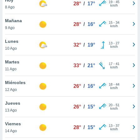
19
-
45
28°
/
17°
km/h
8 Ago
do en
 mismo.
sultar más
Mañana
15
-
34
28°
/
16°
 en nuestra
km/h
9 Ago
 Cookies
y
ualquier
Lunes
13
-
27
32°
/
19°
km/h
10 Ago
ento
 botón
ación de
Martes
17
-
41
33°
/
21°
kies
km/h
11 Ago
 disponible
e nuestra
Miércoles
18
-
44
.
26°
/
16°
km/h
12 Ago
IVAMENTE,
Jueves
20
-
51
26°
/
15°
km/h
13 Ago
as
 a cookies
Viernes
13
-
37
28°
/
15°
km/h
 no aceptar
14 Ago
ón de