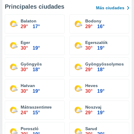
Principales ciudades
Más ciudades
Balaton
Bodony
29°
17°
29°
16°
Eger
Egerszalók
30°
19°
30°
19°
Gyöngyös
Gyöngyössolymos
30°
18°
29°
18°
Hatvan
Heves
30°
19°
30°
19°
Mátraszentimre
Noszvaj
24°
15°
29°
19°
Poroszló
Sarud