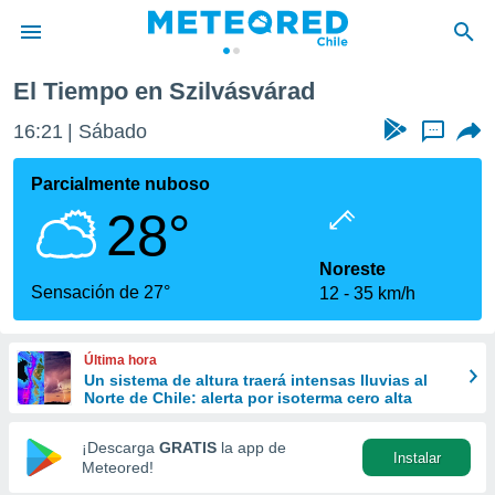
El Tiempo en Szilvásvárad
privacidad
16:21
Sábado
...
o de
eteored.cl)
borado por
Parcialmente nuboso
es para
28°
ue la
 que se
e calidad.
Noreste
eder a este
Sensación de 27°
12
35 km/h
ediante las
opciones:
Última hora
ookies y
Un sistema de altura traerá intensas lluvias al
e forma
Norte de Chile: alerta por isoterma cero alta
d digital
¡Descarga
GRATIS
la app de
Instalar
ada, basada
Meteored!
mación