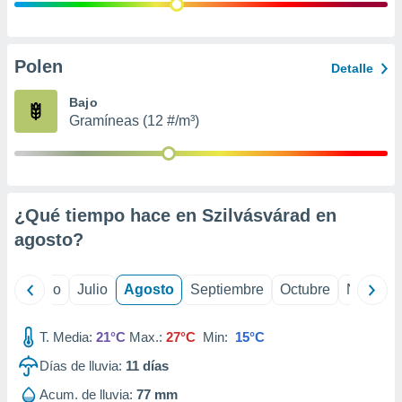
 seleccionar
o.
calización
precisa e
Polen
Detalle
ión mediante
Bajo
, publicidad
Gramíneas (12 #/m³)
dos,
 publicidad
,
ón de
¿Qué tiempo hace en Szilvásvárad en
 desarrollo
s.
agosto
?
tros 1199
ios
yo
Junio
Julio
Agosto
Septiembre
Octubre
Noviemb
T. Media:
21°C
Max.:
27°C
Min:
15°C
Días de lluvia:
11
días
Acum. de lluvia:
77 mm