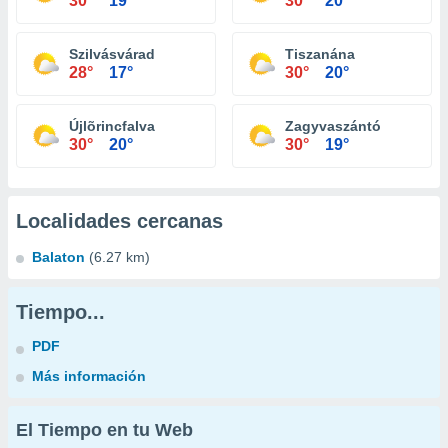
30°
19°
30°
20°
Szilvásvárad
Tiszanána
28°
17°
30°
20°
Újlõrincfalva
Zagyvaszántó
30°
20°
30°
19°
Localidades cercanas
Balaton
(6.27 km)
Tiempo...
PDF
Más información
El Tiempo en tu Web