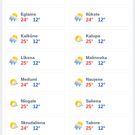
Eglaine
Ilûkste
24°
12°
24°
12°
Kalkûne
Kalupe
25°
12°
25°
12°
Lîksna
Maîinovka
25°
12°
25°
12°
Medumi
Naujene
24°
12°
25°
12°
Nîcgale
Saliena
25°
12°
25°
12°
Skrudaliena
Tabore
24°
12°
25°
12°