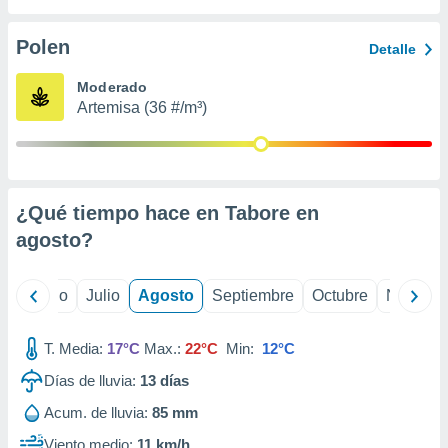
 seleccionar
o.
Polen
Detalle
calización
precisa e
Moderado
ión mediante
Artemisa (36 #/m³)
, publicidad
dos,
 publicidad
,
¿Qué tiempo hace en Tabore en
ón de
agosto
?
 desarrollo
s.
tros 1199
yo
Junio
Julio
Agosto
Septiembre
Octubre
Noviemb
ios
T. Media:
17°C
Max.:
22°C
Min:
12°C
Días de lluvia:
13
días
Acum. de lluvia:
85 mm
Viento medio:
11 km/h