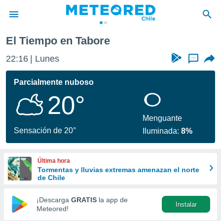
El Tiempo en Tabore
privacidad
22:16
Lunes
...
o de
eteored.cl)
borado por
Parcialmente nuboso
es para
20°
ue la
 que se
e calidad.
Menguante
eder a este
Sensación de 20°
Iluminada:
8%
ediante las
opciones:
Última hora
ookies y
Tormentas y lluvias extremas amenazan el norte
e forma
de Chile
d digital
¡Descarga
GRATIS
la app de
Instalar
ada, basada
Meteored!
mación