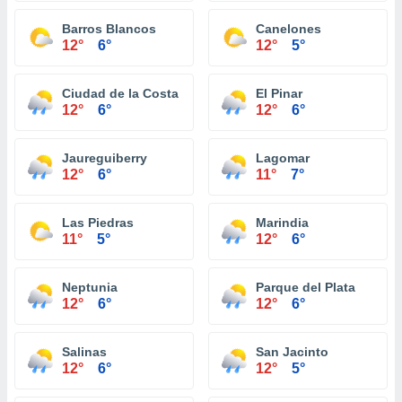
Barros Blancos
Canelones
12°
6°
12°
5°
Ciudad de la Costa
El Pinar
12°
6°
12°
6°
Jaureguiberry
Lagomar
12°
6°
11°
7°
Las Piedras
Marindia
11°
5°
12°
6°
Neptunia
Parque del Plata
12°
6°
12°
6°
Salinas
San Jacinto
12°
6°
12°
5°