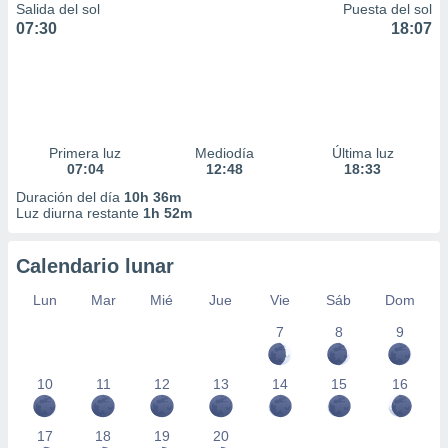
Salida del sol
Puesta del sol
idad
07:30
18:07
a, utilizar
a
 la
da, crear un
personalizar
o, uso de
Primera luz
Mediodía
Última luz
a la
07:04
12:48
18:33
e contenido
Duración del día
10h 36m
do, medir el
Luz diurna restante
1h 52m
 de la
medir el
 del
Calendario lunar
 comprender
 través de
Lun
Mar
Mié
Jue
Vie
Sáb
Dom
s o a través
7
8
9
nación de
edentes de
fuentes,
10
11
12
13
14
15
16
y mejora de
os, uso de
ados con el
17
18
19
20