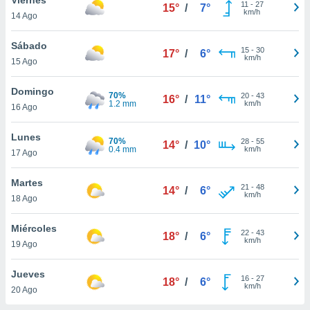
11
-
27
15°
/
7°
km/h
14 Ago
do en
 mismo.
sultar más
Sábado
15
-
30
17°
/
6°
 en nuestra
km/h
15 Ago
 Cookies
y
ualquier
Domingo
70%
20
-
43
16°
/
11°
1.2 mm
km/h
16 Ago
ento
 botón
ación de
Lunes
70%
28
-
55
14°
/
10°
kies
0.4 mm
km/h
17 Ago
 disponible
e nuestra
Martes
21
-
48
.
14°
/
6°
km/h
18 Ago
IVAMENTE,
Miércoles
22
-
43
18°
/
6°
km/h
19 Ago
as
 a cookies
Jueves
16
-
27
18°
/
6°
km/h
 no aceptar
20 Ago
ón de