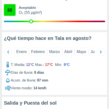
ento u
Aceptable
22
O₃ (55 µg/m³)
 de datos
er momento
ic en
o en
 Cookies
en
¿Qué tiempo hace en Tala en
agosto
?
eb.
y
Enero
Febrero
Marzo
Abril
Mayo
Junio
Ju
socios
el
T. Media:
12°C
Max.:
17°C
Min:
8°C
to de
Días de lluvia:
9
días
la
Acum. de lluvia:
97 mm
 en un
Viento medio:
14 km/h
 y/o acceder
 de datos
ara
Salida y Puesta del sol
 anuncios
ar perfiles