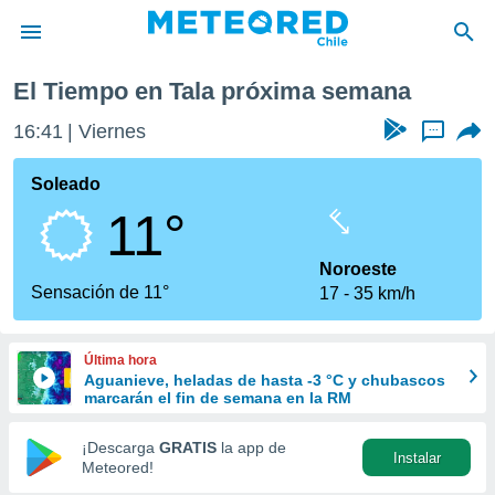
ima semana
El Tiempo en Tala próxima semana
privacidad
16:41
Viernes
...
o de
eteored.cl)
borado por
Soleado
es para
11°
ue la
 que se
e calidad.
Noroeste
eder a este
Sensación de 11°
17
35 km/h
ediante las
opciones:
Última hora
ookies y
Aguanieve, heladas de hasta -3 °C y chubascos
e forma
marcarán el fin de semana en la RM
d digital
¡Descarga
GRATIS
la app de
Instalar
ada, basada
Meteored!
mación