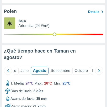
 seleccionar
o.
Polen
Detalle
calización
precisa e
Bajo
ión mediante
Artemisa (24 #/m³)
, publicidad
dos,
 publicidad
,
¿Qué tiempo hace en Taman en
ón de
agosto
?
 desarrollo
s.
tros 1199
yo
Junio
Julio
Agosto
Septiembre
Octubre
Noviemb
ios
T. Media:
24°C
Max.:
26°C
Min:
23°C
Días de lluvia:
5
días
Acum. de lluvia:
35 mm
Viento medio:
21 km/h