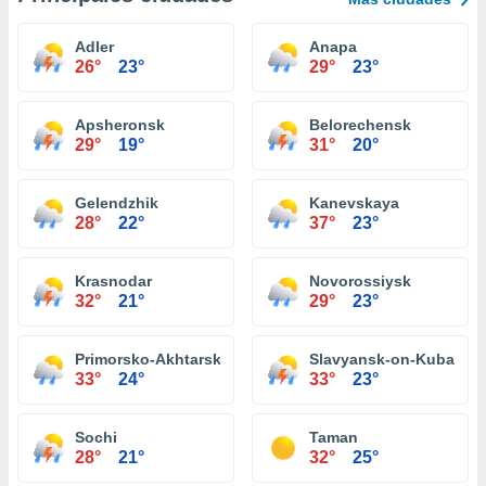
Adler
Anapa
26°
23°
29°
23°
Apsheronsk
Belorechensk
29°
19°
31°
20°
Gelendzhik
Kanevskaya
28°
22°
37°
23°
Krasnodar
Novorossiysk
32°
21°
29°
23°
Primorsko-Akhtarsk
Slavyansk-on-Kuban
33°
24°
33°
23°
Sochi
Taman
28°
21°
32°
25°