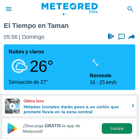
El Tiempo en Taman
privacidad
05:56
Domingo
...
o de
eteored.cl)
borado por
Nubes y claros
es para
26°
ue la
 que se
e calidad.
Noroeste
eder a este
Sensación de 27°
16
25 km/h
ediante las
opciones:
Última hora
ookies y
Heladas iniciales darán paso a un ciclón que
e forma
promete lluvia en la zona central
d digital
¡Descarga
GRATIS
la app de
Instalar
ada, basada
Meteored!
mación