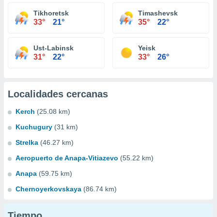
Tikhoretsk
Timashevsk
33°
21°
35°
22°
Ust-Labinsk
Yeisk
31°
22°
33°
26°
Localidades cercanas
Kerch
(25.08 km)
Kuchugury
(31 km)
Strelka
(46.27 km)
Aeropuerto de Anapa-Vitiazevo
(55.22 km)
Anapa
(59.75 km)
Chernoyerkovskaya
(86.74 km)
Tiempo...