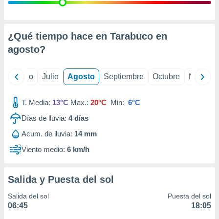
 seleccionar
o.
calización
precisa e
¿Qué tiempo hace en Tarabuco en
ión mediante
agosto
?
, publicidad
yo
Junio
Julio
Agosto
Septiembre
Octubre
Noviemb
dos,
 publicidad
,
T. Media:
13°C
Max.:
20°C
Min:
6°C
ón de
Días de lluvia:
4
días
 desarrollo
s.
Acum. de lluvia:
14 mm
tros 1199
Viento medio:
6 km/h
ios
Salida y Puesta del sol
Salida del sol
Puesta del sol
06:45
18:05