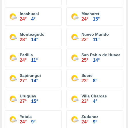
Incahuasi
Machareti
24°
4°
24°
15°
Monteagudo
Nuevo Mundo
28°
14°
22°
11°
Padilla
San Pablo de Huacareta
24°
11°
25°
14°
Sapirangui
Sucre
27°
14°
23°
8°
Uruguay
Villa Charcas
27°
15°
23°
4°
Yotala
Zudanez
24°
9°
24°
9°