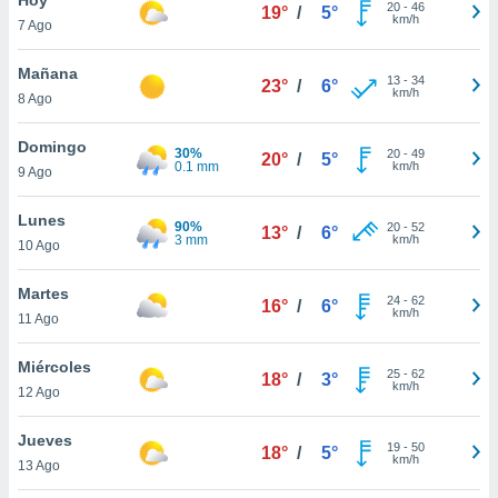
20
-
46
19°
/
5°
km/h
7 Ago
do en
 mismo.
sultar más
Mañana
13
-
34
23°
/
6°
 en nuestra
km/h
8 Ago
 Cookies
y
ualquier
Domingo
30%
20
-
49
20°
/
5°
0.1 mm
km/h
9 Ago
ento
 botón
ación de
Lunes
90%
20
-
52
13°
/
6°
kies
3 mm
km/h
10 Ago
 disponible
e nuestra
Martes
24
-
62
.
16°
/
6°
km/h
11 Ago
IVAMENTE,
Miércoles
25
-
62
18°
/
3°
km/h
12 Ago
as
 a cookies
Jueves
19
-
50
18°
/
5°
km/h
 no aceptar
13 Ago
ón de