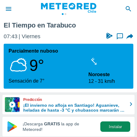
El Tiempo en Tarabuco
privacidad
07:43
Viernes
...
o de
eteored.cl)
borado por
Parcialmente nuboso
es para
9°
ue la
 que se
e calidad.
Noroeste
eder a este
Sensación de 7°
12
31 km/h
ediante las
opciones:
Predicción
ookies y
¡El invierno no afloja en Santiago! Aguanieve,
e forma
heladas de hasta -3 °C y chubascos marcarán el
fin de semana en la RM
d digital
¡Descarga
GRATIS
la app de
Instalar
ada, basada
Meteored!
mación