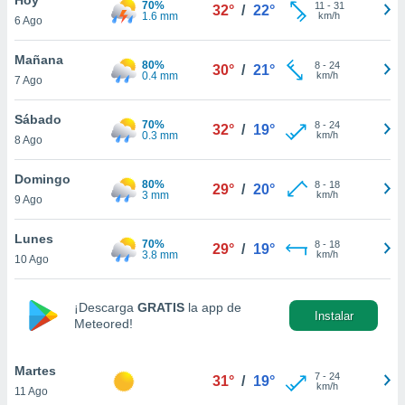
70%
11
-
31
32°
/
22°
1.6 mm
km/h
6 Ago
do en
 mismo.
sultar más
Mañana
80%
8
-
24
30°
/
21°
 en nuestra
0.4 mm
km/h
7 Ago
 Cookies
y
ualquier
Sábado
70%
8
-
24
32°
/
19°
0.3 mm
km/h
8 Ago
ento
 botón
ación de
Domingo
80%
8
-
18
29°
/
20°
kies
3 mm
km/h
9 Ago
 disponible
e nuestra
Lunes
70%
8
-
18
.
29°
/
19°
3.8 mm
km/h
10 Ago
IVAMENTE,
¡Descarga
GRATIS
la app de
Instalar
Meteored!
as
 a cookies
Martes
 no aceptar
7
-
24
31°
/
19°
km/h
11 Ago
ón de