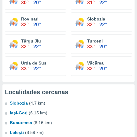
30°
20°
31°
22°
Rovinari
Slobozia
32°
20°
32°
22°
Târgu Jiu
Turceni
32°
22°
33°
20°
Urda de Sus
Văcărea
33°
22°
32°
20°
Localidades cercanas
Slobozia
(4.7 km)
Iaşi-Gorj
(6.15 km)
Bucureasa
(6.16 km)
Leleşti
(8.59 km)