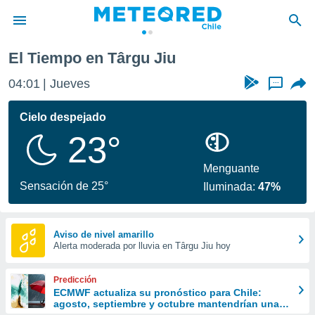
El Tiempo en Târgu Jiu
privacidad
04:01
Jueves
...
o de
eteored.cl)
borado por
Cielo despejado
es para
23°
ue la
 que se
e calidad.
Menguante
eder a este
Sensación de 25°
Iluminada:
47%
ediante las
opciones:
ookies y
Aviso de nivel amarillo
Alerta moderada por lluvia en Târgu Jiu hoy
e forma
d digital
Predicción
ada, basada
ECMWF actualiza su pronóstico para Chile:
agosto, septiembre y octubre mantendrían una
mación