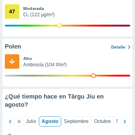
 seleccionar
o.
Moderada
47
O₃ (122 µg/m³)
calización
precisa e
ión mediante
, publicidad
Polen
Detalle
dos,
 publicidad
Alto
,
Ambrosía (104 #/m³)
ón de
 desarrollo
s.
tros 1199
ios
¿Qué tiempo hace en Târgu Jiu en
agosto
?
yo
Junio
Julio
Agosto
Septiembre
Octubre
Noviemb