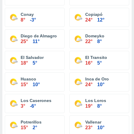
Conay
Copiapó
8°
-3°
24°
12°
Diego de Almagro
Domeyko
25°
11°
22°
8°
El Salvador
El Transito
18°
5°
16°
5°
Huasco
Inca de Oro
15°
10°
24°
10°
Los Caserones
Los Loros
3°
-6°
19°
8°
Potrerillos
Vallenar
15°
2°
23°
10°