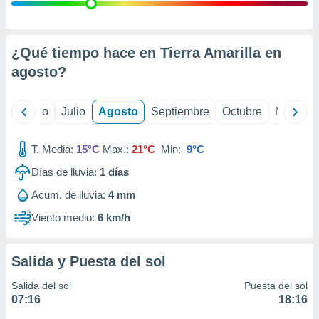
 seleccionar
o.
calización
precisa e
¿Qué tiempo hace en Tierra Amarilla en
ión mediante
agosto
?
, publicidad
yo
Junio
Julio
Agosto
Septiembre
Octubre
Noviemb
dos,
 publicidad
,
T. Media:
15°C
Max.:
21°C
Min:
9°C
ón de
Días de lluvia:
1
días
 desarrollo
s.
Acum. de lluvia:
4 mm
tros 1199
Viento medio:
6 km/h
ios
Salida y Puesta del sol
Salida del sol
Puesta del sol
07:16
18:16