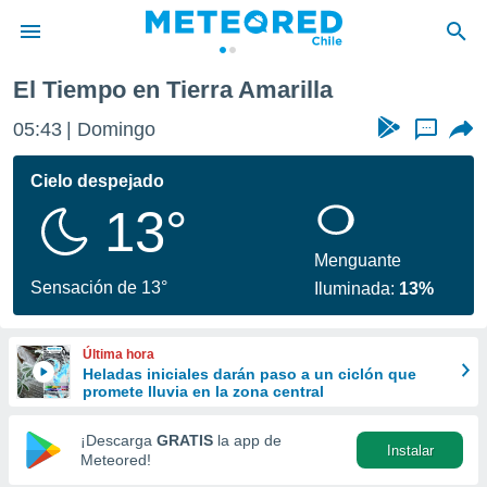
El Tiempo en Tierra Amarilla
privacidad
05:43
Domingo
...
o de
eteored.cl)
borado por
Cielo despejado
es para
13°
ue la
 que se
e calidad.
Menguante
eder a este
Sensación de 13°
Iluminada:
13%
ediante las
opciones:
Última hora
ookies y
Heladas iniciales darán paso a un ciclón que
e forma
promete lluvia en la zona central
d digital
¡Descarga
GRATIS
la app de
Instalar
ada, basada
Meteored!
mación