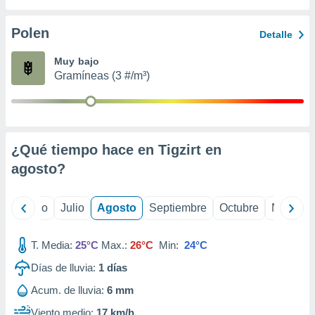
 seleccionar
o.
Polen
Detalle
calización
precisa e
Muy bajo
ión mediante
Gramíneas (3 #/m³)
, publicidad
dos,
 publicidad
,
¿Qué tiempo hace en Tigzirt en
ón de
agosto
?
 desarrollo
s.
tros 1199
yo
Junio
Julio
Agosto
Septiembre
Octubre
Noviemb
ios
T. Media:
25°C
Max.:
26°C
Min:
24°C
Días de lluvia:
1
días
Acum. de lluvia:
6 mm
Viento medio:
17 km/h