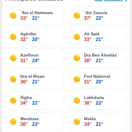
´Ain el Hammam
´Ain Zaouia
33°
21°
37°
22°
Aghribs
Ait Said
32°
20°
33°
21°
Azeffoun
Dra Ben Khedda
31°
24°
38°
21°
Dra el Mizan
Fort National
36°
21°
31°
20°
Ifigha
Lakhdaria
34°
21°
36°
22°
Mechtras
Mekla
36°
23°
34°
21°