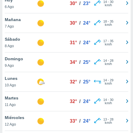
14
-
30
30°
/
23°
km/h
6 Ago
do en
 mismo.
sultar más
Mañana
18
-
35
30°
/
24°
 en nuestra
km/h
7 Ago
 Cookies
y
ualquier
Sábado
17
-
35
31°
/
24°
km/h
8 Ago
ento
 botón
ación de
Domingo
14
-
28
34°
/
25°
kies
km/h
9 Ago
 disponible
e nuestra
Lunes
14
-
29
.
32°
/
25°
km/h
10 Ago
IVAMENTE,
Martes
14
-
30
32°
/
24°
km/h
11 Ago
as
 a cookies
Miércoles
13
-
28
33°
/
24°
km/h
 no aceptar
12 Ago
ón de