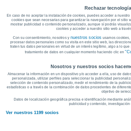
29°
30
Rechazar tecnología
25°
25°
25°
24°
25
24°
En caso de no aceptar la instalación de cookies, puedes acceder a nuestro 
cookies que sean necesarias para garantizar la navegación por el sitio w
20
mostrar publicidad o contenido personalizado, aunque sí podrás visualiz
17°
cookies y acceder a nuestro sitio web a trav
14°
15
13°
12°
12°
12°
nuestros socios
Con su consentimiento, nosotros y
usamos cookies, i
procesar datos personales como su visita en este sitio web, las direccion
10
traten tus datos personales en virtud de un interés legítimo, algo a lo qu
"Co
tratamiento de datos en cualquier momento haciendo clic en
5
°C
Nosotros y nuestros socios hacemos
Vie
7
Sáb
8
Dom
9
Lun
10
Mar
11
Mié
12
J
Almacenar la información en un dispositivo y/o acceder a ella, uso de datos
Temperatura Máxima
T
personalizada, utilizar perfiles para seleccionar la publicidad personaliz
selección de contenido personalizado, medir el rendimiento de la publici
estadísticas o a través de la combinación de datos procedentes de diferentes
objetivo de selecc
Gráfica de Precipitación y Nubosidad
Datos de localización geográfica precisa e identificación mediante anál
Lluvia, nieve y nubos
publicidad y contenido, investigación 
25
Ver nuestros 1199 socios
20