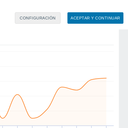
CONFIGURACIÓN
ACEPTAR Y CONTINUAR
N
NW
NW
NW
SW
S
SE
E
ue
13
Vie
14
Sáb
15
Dom
16
Lun
17
Mar
18
Mié
19
Jue
20
to
Velocidad media del viento