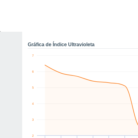
0
SW
SW
W
W
NW
W
km/h
Vie
7
Sáb
8
Dom
9
Lun
10
Mar
11
Mié
12
J
Rachas máximas de vien
Gráfica de Índice Ultravioleta
7
6
5
4
3
2