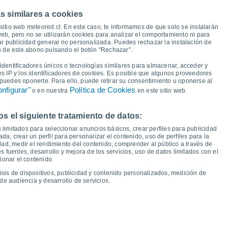
27°
26°
s similares a cookies
26°
sitio web meteored.cl. En este caso, te informamos de que solo se instalarán
22°
20°
eb, pero no se utilizarán cookies para analizar el comportamiento ni para
20°
19°
ar publicidad general no personalizada. Puedes rechazar la instalación de
18°
16°
és de este abono pulsando el botón "Rechazar".
13°
12°
dentificadores únicos o tecnologías similares para almacenar, acceder y
11°
10°
9°
es IP y los identificadores de cookies. Es posible que algunos proveedores
9°
9°
e puedes oponerte. Para ello, puede retirar su consentimiento u oponerse al
nfigurar"
Política de Cookies
o en nuestra
en este sitio web.
 el siguiente tratamiento de datos:
ue
13
Vie
14
Sáb
15
Dom
16
Lun
17
Mar
18
Mié
19
Jue
20
 limitados para seleccionar anuncios básicos, crear perfiles para publicidad
emperatura Mínima
Punto de rocío
ada, crear un perfil para personalizar el contenido, uso de perfiles para la
dad, medir el rendimiento del contenido, comprender al público a través de
 fuentes, desarrollo y mejora de los servicios, uso de datos limitados con el
ionar el contenido.
isis de dispositivos, publicidad y contenido personalizados, medición de
idad para los próximos 14 días
de audiencia y desarrollo de servicios.
100
1021
1020
75
1016