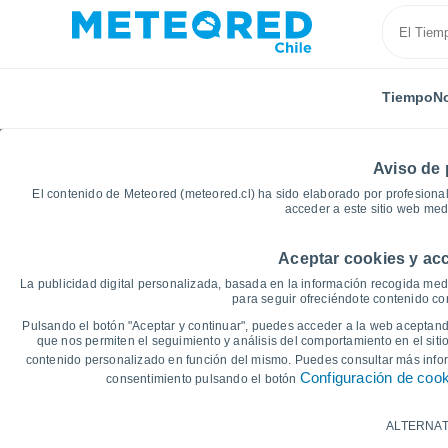
Tiempo
No
Aviso de 
El contenido de Meteored (meteored.cl) ha sido elaborado por profesional
acceder a este sitio web med
Aceptar cookies y acc
Inicio
Canadá
Provincia de Ontario
Timmins
La publicidad digital personalizada, basada en la información recogida medi
para seguir ofreciéndote contenido con
Gráficas del tiempo de
Pulsando el botón "Aceptar y continuar", puedes acceder a la web aceptando
que nos permiten el seguimiento y análisis del comportamiento en el sitio
contenido personalizado en función del mismo. Puedes consultar más inf
14 días
7 días
Configuración de coo
consentimiento pulsando el botón
Gráfica de Temperatura
ALTERNAT
Temperatura máxima, temperatura mínim