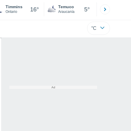
Timmins
Temuco
Osorno
16°
5°
Ontario
Araucanía
Los Lagos
°C