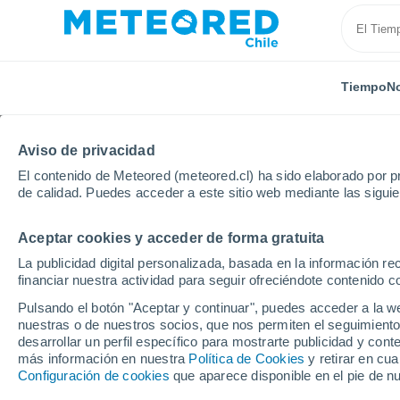
Tiempo
No
Aviso de privacidad
El contenido de Meteored (meteored.cl) ha sido elaborado por pr
de calidad. Puedes acceder a este sitio web mediante las sigui
Aceptar cookies y acceder de forma gratuita
Inicio
Irlanda
Condado de Carlow
Tinryland
La publicidad digital personalizada, basada en la información r
financiar nuestra actividad para seguir ofreciéndote contenido c
El Tiempo en Tinryland
Pulsando el botón "Aceptar y continuar", puedes acceder a la w
nuestras o de nuestros socios, que nos permiten el seguimiento
14:15
Jueves
desarrollar un perfil específico para mostrarte publicidad y co
más información en nuestra
Política de Cookies
y retirar en cu
Configuración de cookies
que aparece disponible en el pie de n
Parcialmente nuboso