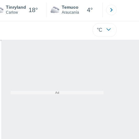
Tinryland
Temuco
Osorno
18°
4°
Carlow
Araucanía
Los Lagos
°C