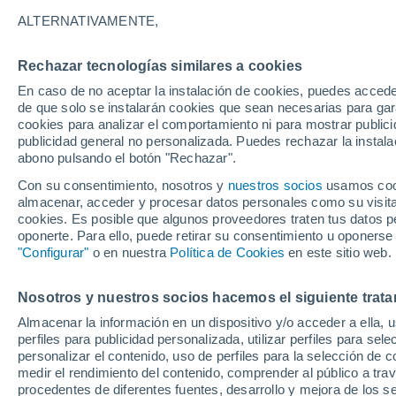
17°
ALTERNATIVAMENTE,
Rechazar tecnologías similares a cookies
Oeste
En caso de no aceptar la instalación de cookies, puedes accede
Sensación de 17°
12
-
27 km
de que solo se instalarán cookies que sean necesarias para garan
cookies para analizar el comportamiento ni para mostrar publici
publicidad general no personalizada. Puedes rechazar la instala
abono pulsando el botón "Rechazar".
Última hora
La nieve sorprenderá al valle de Chile centro-
Con su consentimiento, nosotros y
nuestros socios
usamos cooki
este fin de semana
almacenar, acceder y procesar datos personales como su visita e
cookies. Es posible que algunos proveedores traten tus datos pe
Tiempo 1 - 7 días
Actualidad
Mapa de lluvia
Satél
oponerte. Para ello, puede retirar su consentimiento u oponerse
"Configurar"
o en nuestra
Política de Cookies
en este sitio web.
Nosotros y nuestros socios hacemos el siguiente trata
Mañana
Sábado
D
Hoy
Almacenar la información en un dispositivo y/o acceder a ella, 
7 Ago
8 Ago
6 Ago
perfiles para publicidad personalizada, utilizar perfiles para sele
personalizar el contenido, uso de perfiles para la selección de c
medir el rendimiento del contenido, comprender al público a tra
procedentes de diferentes fuentes, desarrollo y mejora de los se
60%