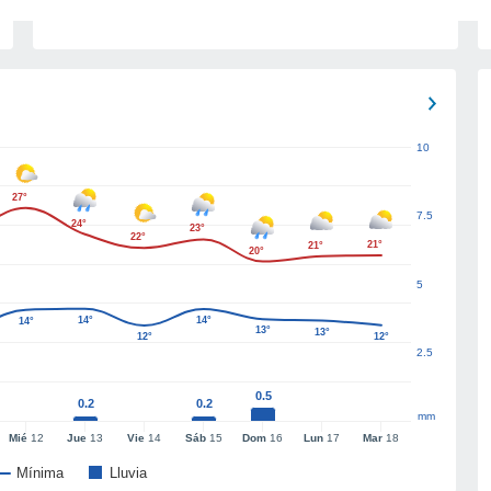
10
27°
7.5
24°
23°
22°
21°
21°
20°
5
14°
14°
14°
13°
13°
12°
12°
2.5
0.5
0.2
0.2
mm
Mié
12
Jue
13
Vie
14
Sáb
15
Dom
16
Lun
17
Mar
18
Mínima
Lluvia