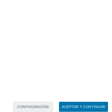
Calendario lunar
Lun
Mar
Mié
Jue
Vie
Sáb
Dom
6
7
8
9
10
11
12
13
14
15
16
17
18
19
CONFIGURACIÓN
ACEPTAR Y CONTINUAR