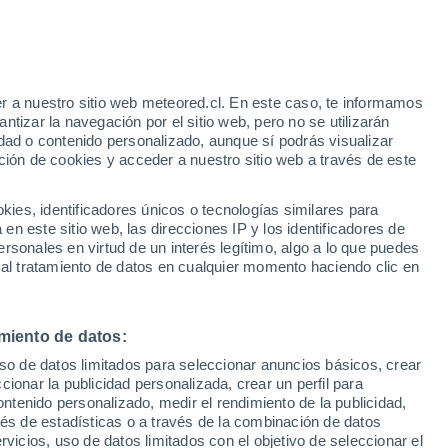
r a nuestro sitio web meteored.cl. En este caso, te informamos
/h
tizar la navegación por el sitio web, pero no se utilizarán
dad o contenido personalizado, aunque sí podrás visualizar
ción de cookies y acceder a nuestro sitio web a través de este
sur
es, identificadores únicos o tecnologías similares para
n este sitio web, las direcciones IP y los identificadores de
rsonales en virtud de un interés legítimo, algo a lo que puedes
ites
Modelos
 al tratamiento de datos en cualquier momento haciendo clic en
miento de datos:
omingo
Lunes
Martes
Miércoles
uso de datos limitados para seleccionar anuncios básicos, crear
9 Ago
10 Ago
11 Ago
12 Ago
ccionar la publicidad personalizada, crear un perfil para
ontenido personalizado, medir el rendimiento de la publicidad,
vés de estadísticas o a través de la combinación de datos
rvicios, uso de datos limitados con el objetivo de seleccionar el
60%