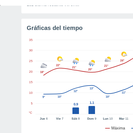
Luz diurna restante
7h 37m
Gráficas del tiempo
35
30
24°
25
22°
21°
21°
20°
20
18°
15
13°
12°
10
11°
10°
10°
9°
1.1
5
0.9
°C
Jue
6
Vie
7
Sáb
8
Dom
9
Lun
10
Mar
11
Máxima