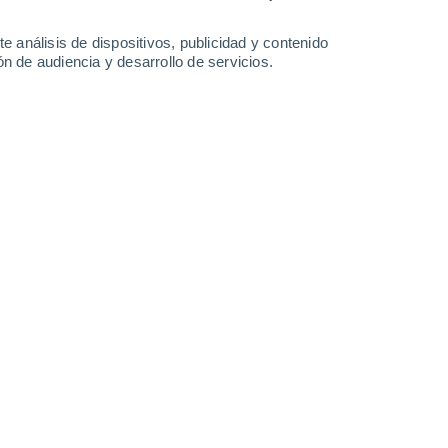
1.1 mm
20°
/
13°
21°
/
10°
24°
/
11°
27°
/
14°
e análisis de dispositivos, publicidad y contenido
n de audiencia y desarrollo de servicios.
-
33
km/h
10
-
22
km/h
19
-
40
km/h
20
-
37
km/h
agosto
uboso
Oeste
3 Medio
12
-
27 km/h
FPS:
6-10
Oeste
2 Bajo
13
-
26 km/h
FPS:
no
uboso
Oeste
3 Medio
13
-
26 km/h
FPS:
6-10
uboso
Oeste
2 Bajo
13
-
26 km/h
FPS:
no