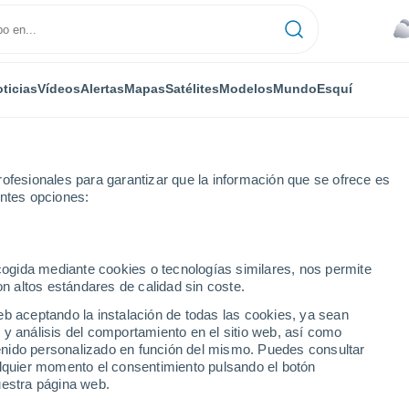
ticias
Vídeos
Alertas
Mapas
Satélites
Modelos
Mundo
Esquí
ofesionales para garantizar que la información que se ofrece es
entes opciones:
ecogida mediante cookies o tecnologías similares, nos permite
on altos estándares de calidad sin coste.
eb aceptando la instalación de todas las cookies, ya sean
 y análisis del comportamiento en el sitio web, así como
...
ntenido personalizado en función del mismo. Puedes consultar
alquier momento el consentimiento pulsando el botón
Por hora
uestra página web.
Cielos cubiertos en las próximas
horas