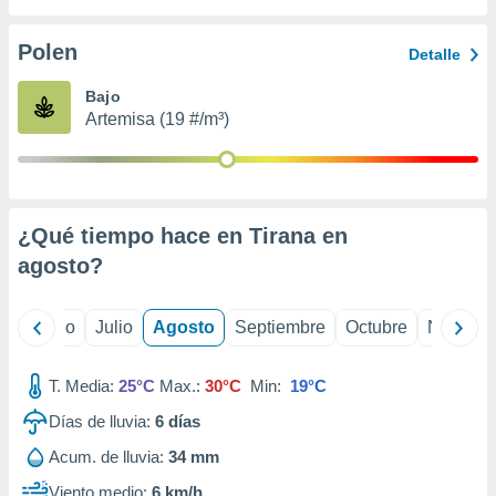
 seleccionar
o.
Polen
Detalle
calización
precisa e
Bajo
ión mediante
Artemisa (19 #/m³)
, publicidad
dos,
 publicidad
,
¿Qué tiempo hace en Tirana en
ón de
agosto
?
 desarrollo
s.
tros 1199
yo
Junio
Julio
Agosto
Septiembre
Octubre
Noviemb
ios
T. Media:
25°C
Max.:
30°C
Min:
19°C
Días de lluvia:
6
días
Acum. de lluvia:
34 mm
Viento medio:
6 km/h