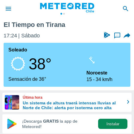
El Tiempo en Tirana
privacidad
17:24
Sábado
...
o de
eteored.cl)
borado por
Soleado
es para
38°
ue la
 que se
e calidad.
Noroeste
eder a este
Sensación de 36°
15
34 km/h
ediante las
opciones:
Última hora
ookies y
Un sistema de altura traerá intensas lluvias al
e forma
Norte de Chile: alerta por isoterma cero alta
d digital
¡Descarga
GRATIS
la app de
Instalar
ada, basada
Meteored!
mación