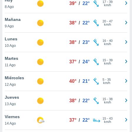
17
-
39
39°
/
22°
km/h
8 Ago
do en
 mismo.
sultar más
Mañana
20
-
47
38°
/
22°
 en nuestra
km/h
9 Ago
 Cookies
y
ualquier
Lunes
16
-
40
38°
/
23°
km/h
10 Ago
ento
 botón
ación de
Martes
15
-
39
37°
/
24°
kies
km/h
11 Ago
 disponible
e nuestra
Miércoles
5
-
35
.
40°
/
21°
km/h
12 Ago
IVAMENTE,
Jueves
15
-
38
38°
/
22°
km/h
13 Ago
as
 a cookies
Viernes
15
-
43
37°
/
22°
km/h
 no aceptar
14 Ago
ón de