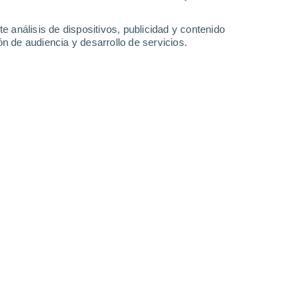
0.7 mm
1.2 mm
0.6 mm
1.1 mm
30°
/
26°
30°
/
26°
31°
/
27°
30°
/
26°
e análisis de dispositivos, publicidad y contenido
n de audiencia y desarrollo de servicios.
-
43
km/h
20
-
40
km/h
20
-
40
km/h
21
-
41
km/h
hoy
, 7 de agosto
Este
0 Bajo
20
-
32 km/h
FPS:
no
Este
0 Bajo
22
-
34 km/h
FPS:
no
Este
1 Bajo
23
-
37 km/h
FPS:
no
Este
3 Medio
26
-
44 km/h
FPS:
6-10