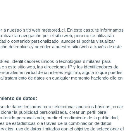
r a nuestro sitio web meteored.cl. En este caso, te informamos
tizar la navegación por el sitio web, pero no se utilizarán
dad o contenido personalizado, aunque sí podrás visualizar
ción de cookies y acceder a nuestro sitio web a través de este
sur
es, identificadores únicos o tecnologías similares para
n este sitio web, las direcciones IP y los identificadores de
rsonales en virtud de un interés legítimo, algo a lo que puedes
ites
Modelos
 al tratamiento de datos en cualquier momento haciendo clic en
miento de datos:
Lunes
Martes
Miércoles
Jueves
uso de datos limitados para seleccionar anuncios básicos, crear
10 Ago
11 Ago
12 Ago
13 Ago
ccionar la publicidad personalizada, crear un perfil para
ontenido personalizado, medir el rendimiento de la publicidad,
vés de estadísticas o a través de la combinación de datos
rvicios, uso de datos limitados con el objetivo de seleccionar el
70%
70%
60%
70%