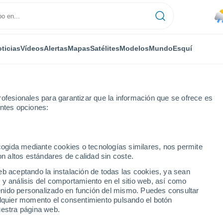
ticias
Vídeos
Alertas
Mapas
Satélites
Modelos
Mundo
Esquí
ofesionales para garantizar que la información que se ofrece es
entes opciones:
a Costa
ecogida mediante cookies o tecnologías similares, nos permite
on altos estándares de calidad sin coste.
e la Costa
eb aceptando la instalación de todas las cookies, ya sean
 y análisis del comportamiento en el sitio web, así como
...
ntenido personalizado en función del mismo. Puedes consultar
alquier momento el consentimiento pulsando el botón
Por hora
uestra página web.
Lluvias débiles en las próximas
horas