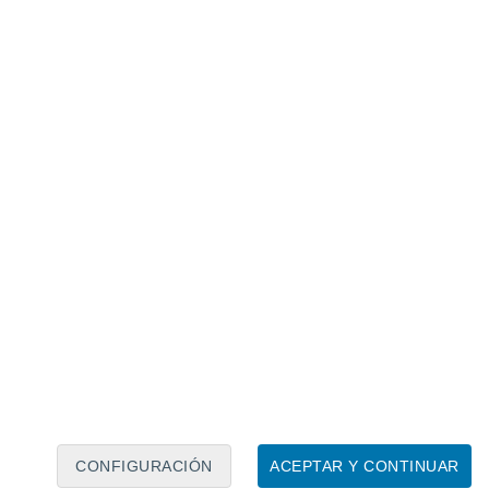
Calendario lunar
Lun
Mar
Mié
Jue
Vie
Sáb
Dom
7
8
9
10
11
12
13
14
15
16
17
18
19
20
CONFIGURACIÓN
ACEPTAR Y CONTINUAR