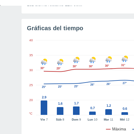
Luz diurna restante
12h 55m
Gráficas del tiempo
40
35
31°
30°
30°
30°
30°
29°
30
27°
26°
26°
25
25°
25°
25°
2.9
20
1.7
1.6
1.2
0.7
0.6
°C
Vie
7
Sáb
8
Dom
9
Lun
10
Mar
11
Mié
12
Máxima