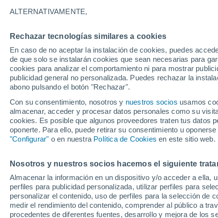
26°
ALTERNATIVAMENTE,
Rechazar tecnologías similares a cookies
40%
En caso de no aceptar la instalación de cookies, puedes accede
Sensación de 28°
0.6 mm
de que solo se instalarán cookies que sean necesarias para garan
cookies para analizar el comportamiento ni para mostrar publici
publicidad general no personalizada. Puedes rechazar la instala
abono pulsando el botón "Rechazar".
Última hora
La nieve sorprenderá al valle de Chile centro-
Con su consentimiento, nosotros y
nuestros socios
usamos cooki
este fin de semana
almacenar, acceder y procesar datos personales como su visita e
cookies. Es posible que algunos proveedores traten tus datos pe
Tiempo 1 - 7 días
Actualidad
Mapa de lluvia
Satél
oponerte. Para ello, puede retirar su consentimiento u oponerse
"Configurar"
o en nuestra
Política de Cookies
en este sitio web.
Nosotros y nuestros socios hacemos el siguiente trata
Mañana
Domingo
Hoy
Almacenar la información en un dispositivo y/o acceder a ella, 
8 Ago
9 Ago
7 Ago
perfiles para publicidad personalizada, utilizar perfiles para sele
personalizar el contenido, uso de perfiles para la selección de c
medir el rendimiento del contenido, comprender al público a tra
procedentes de diferentes fuentes, desarrollo y mejora de los se
70%
80%
80%