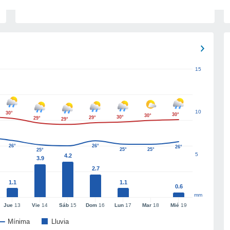
15
10
30°
30°
30°
30°
29°
29°
29°
26°
26°
26°
25°
25°
25°
5
4.2
3.9
2.7
1.1
1.1
0.6
mm
Jue
13
Vie
14
Sáb
15
Dom
16
Lun
17
Mar
18
Mié
19
Mínima
Lluvia