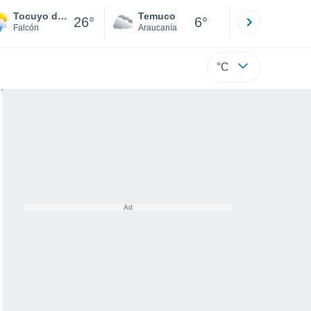
Tocuyo de la Costa
Temuco
Osorno
26°
6°
Falcón
Araucanía
Los Lagos
°C