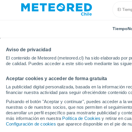
Tiempo
No
Aviso de privacidad
El contenido de Meteored (meteored.cl) ha sido elaborado por pr
de calidad. Puedes acceder a este sitio web mediante las sigui
Aceptar cookies y acceder de forma gratuita
Inicio
Venezuela
Estado de Falcón
Tocuyo de l
La publicidad digital personalizada, basada en la información r
financiar nuestra actividad para seguir ofreciéndote contenido c
El Tiempo en Tocuyo d
Pulsando el botón "Aceptar y continuar", puedes acceder a la w
nuestras o de nuestros socios, que nos permiten el seguimiento
06:22
Viernes
desarrollar un perfil específico para mostrarte publicidad y co
más información en nuestra
Política de Cookies
y retirar en cu
Configuración de cookies
que aparece disponible en el pie de n
Lluvia débil