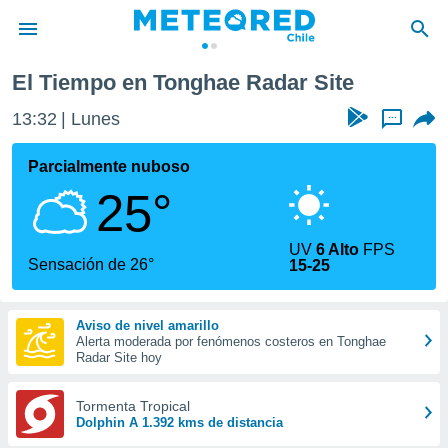
El Tiempo en Tonghae Radar Site
privacidad
13:32
Lunes
...
o de
eteored.cl)
borado por
Parcialmente nuboso
es para
25°
ue la
 que se
e calidad.
UV
6 Alto
FPS
eder a este
Sensación de 26°
15-25
ediante las
opciones:
Aviso de nivel amarillo
ookies y
Alerta moderada por fenómenos costeros en Tonghae
e forma
Radar Site hoy
d digital
Tormenta Tropical
ada, basada
Dolphin A 1.392 kms de distancia
mación