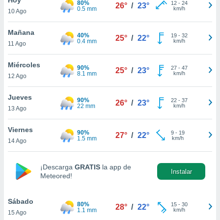
80%
12
-
24
26°
/
23°
0.5 mm
km/h
10 Ago
do en
 mismo.
sultar más
Mañana
40%
19
-
32
25°
/
22°
 en nuestra
0.4 mm
km/h
11 Ago
 Cookies
y
ualquier
Miércoles
90%
27
-
47
25°
/
23°
8.1 mm
km/h
12 Ago
ento
 botón
ación de
Jueves
90%
22
-
37
26°
/
23°
kies
22 mm
km/h
13 Ago
 disponible
e nuestra
Viernes
90%
9
-
19
.
27°
/
22°
1.5 mm
km/h
14 Ago
IVAMENTE,
¡Descarga
GRATIS
la app de
Instalar
Meteored!
as
 a cookies
Sábado
 no aceptar
80%
15
-
30
28°
/
22°
1.1 mm
km/h
15 Ago
ón de