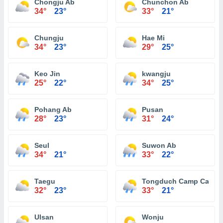
Chongju Ab
Chunchon Ab
34°
23°
33°
21°
Chungju
Hae Mi
34°
23°
29°
25°
Keo Jin
kwangju
25°
22°
34°
25°
Pohang Ab
Pusan
28°
23°
31°
24°
Seul
Suwon Ab
34°
21°
33°
22°
Taegu
Tongduch Camp Casey
32°
23°
33°
21°
Ulsan
Wonju