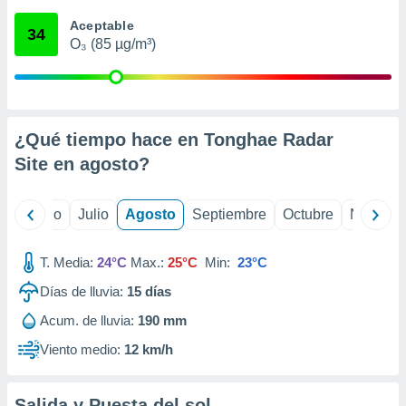
 seleccionar
o.
Aceptable
34
O₃ (85 µg/m³)
calización
precisa e
ión mediante
, publicidad
¿Qué tiempo hace en Tonghae Radar
dos,
Site en
agosto
?
 publicidad
,
ón de
yo
Junio
Julio
Agosto
Septiembre
Octubre
Noviemb
 desarrollo
s.
T. Media:
24°C
Max.:
25°C
Min:
23°C
tros 1199
ios
Días de lluvia:
15
días
Acum. de lluvia:
190 mm
Viento medio:
12 km/h
Salida y Puesta del sol