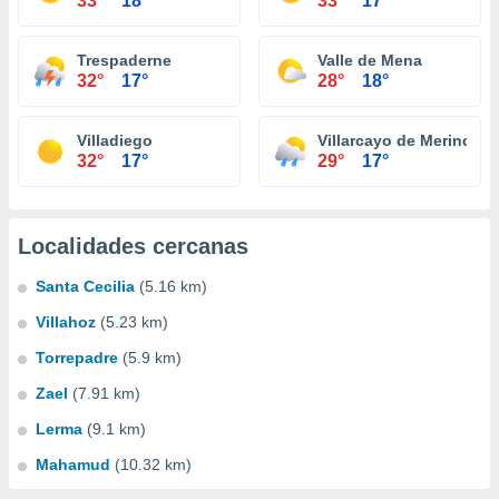
33°
18°
33°
17°
Trespaderne
Valle de Mena
32°
17°
28°
18°
Villadiego
Villarcayo de Merindad d
32°
17°
29°
17°
Localidades cercanas
Santa Cecilia
(5.16 km)
Villahoz
(5.23 km)
Torrepadre
(5.9 km)
Zael
(7.91 km)
Lerma
(9.1 km)
Mahamud
(10.32 km)