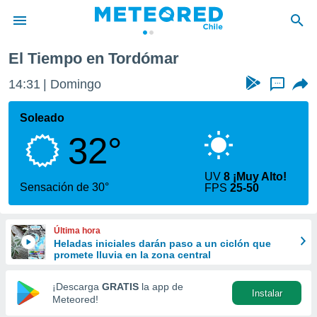
ómar
El Tiempo en Tordómar
privacidad
14:31
Domingo
...
o de
eteored.cl)
borado por
Soleado
es para
32°
ue la
 que se
e calidad.
UV
8 ¡Muy Alto!
eder a este
Sensación de 30°
FPS
25-50
ediante las
opciones:
Última hora
ookies y
Heladas iniciales darán paso a un ciclón que
e forma
promete lluvia en la zona central
d digital
¡Descarga
GRATIS
la app de
Instalar
ada, basada
Meteored!
mación