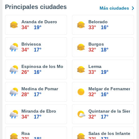
Principales ciudades
Más ciudades
Aranda de Duero
Belorado
34°
19°
33°
16°
Briviesca
Burgos
34°
17°
32°
18°
Espinosa de los Monteros
Lerma
26°
16°
33°
19°
Medina de Pomar
Melgar de Fernamental
28°
17°
32°
16°
Miranda de Ebro
Quintanar de la Sierra
34°
17°
32°
17°
Roa
Salas de los Infantes