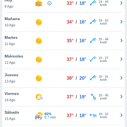
24
-
49
33°
/
18°
km/h
9 Ago
do en
 mismo.
sultar más
Mañana
24
-
52
34°
/
16°
 en nuestra
km/h
10 Ago
 Cookies
y
ualquier
Martes
25
-
48
35°
/
16°
km/h
11 Ago
ento
 botón
ación de
Miércoles
15
-
27
37°
/
18°
kies
km/h
12 Ago
 disponible
e nuestra
Jueves
16
-
41
.
38°
/
20°
km/h
13 Ago
IVAMENTE,
Viernes
20
-
45
37°
/
19°
km/h
14 Ago
as
 a cookies
Sábado
60%
18
-
52
37°
/
18°
0.7 mm
km/h
 no aceptar
15 Ago
ón de