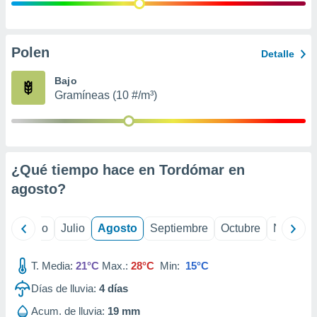
 seleccionar
o.
calización
precisa e
Polen
Detalle
ión mediante
Bajo
, publicidad
Gramíneas (10 #/m³)
dos,
 publicidad
,
ón de
¿Qué tiempo hace en Tordómar en
 desarrollo
s.
agosto
?
tros 1199
ios
yo
Junio
Julio
Agosto
Septiembre
Octubre
Noviemb
T. Media:
21°C
Max.:
28°C
Min:
15°C
Días de lluvia:
4
días
Acum. de lluvia:
19 mm