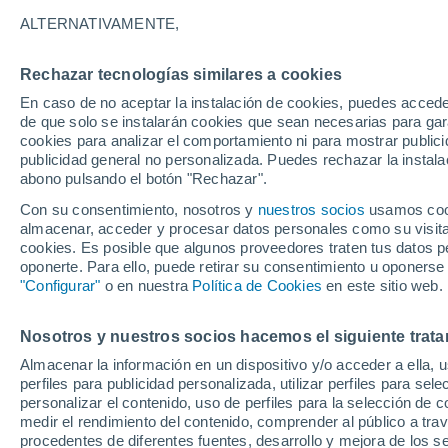
24°
ALTERNATIVAMENTE,
Rechazar tecnologías similares a cookies
Sur
En caso de no aceptar la instalación de cookies, puedes accede
Sensación de 25°
6
-
17 km/
de que solo se instalarán cookies que sean necesarias para garan
cookies para analizar el comportamiento ni para mostrar publici
publicidad general no personalizada. Puedes rechazar la instala
abono pulsando el botón "Rechazar".
Última hora
Aguanieve, heladas de hasta -3 °C y chubasc
Con su consentimiento, nosotros y
nuestros socios
usamos cooki
marcarán el fin de semana en la RM
almacenar, acceder y procesar datos personales como su visita e
cookies. Es posible que algunos proveedores traten tus datos pe
Tiempo 1 - 7 días
Actualidad
Mapa de lluvia
Satél
oponerte. Para ello, puede retirar su consentimiento u oponerse
"Configurar"
o en nuestra
Política de Cookies
en este sitio web.
Nosotros y nuestros socios hacemos el siguiente trata
Mañana
Lunes
Hoy
Almacenar la información en un dispositivo y/o acceder a ella, 
9 Ago
10 Ago
8 Ago
perfiles para publicidad personalizada, utilizar perfiles para sele
personalizar el contenido, uso de perfiles para la selección de c
medir el rendimiento del contenido, comprender al público a tra
procedentes de diferentes fuentes, desarrollo y mejora de los se
50%