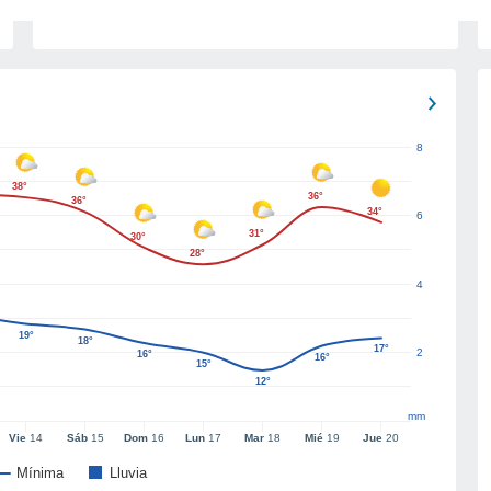
8
38°
36°
36°
34°
6
31°
30°
28°
4
19°
18°
17°
2
16°
16°
15°
12°
mm
Vie
14
Sáb
15
Dom
16
Lun
17
Mar
18
Mié
19
Jue
20
Mínima
Lluvia