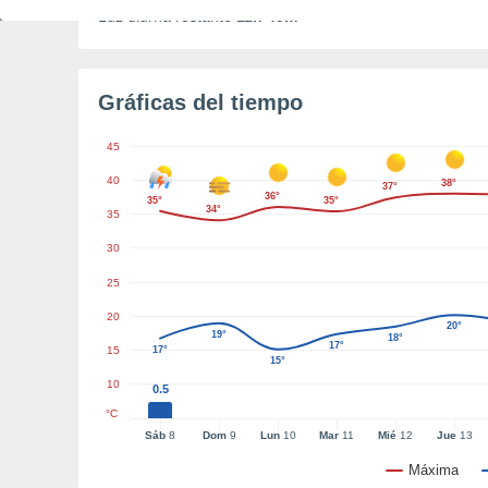
Luz diurna restante
11h 49m
Gráficas del tiempo
45
40
38°
37°
36°
35°
35°
34°
35
30
25
20
20°
19°
18°
17°
15
17°
15°
10
0.5
°C
Sáb
8
Dom
9
Lun
10
Mar
11
Mié
12
Jue
13
Máxima