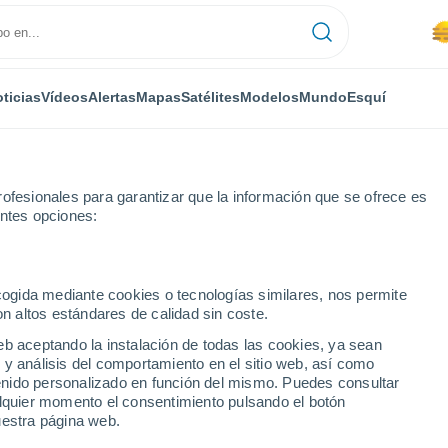
ticias
Vídeos
Alertas
Mapas
Satélites
Modelos
Mundo
Esquí
ofesionales para garantizar que la información que se ofrece es
entes opciones:
os
Zael
ecogida mediante cookies o tecnologías similares, nos permite
on altos estándares de calidad sin coste.
eb aceptando la instalación de todas las cookies, ya sean
 y análisis del comportamiento en el sitio web, así como
...
ntenido personalizado en función del mismo. Puedes consultar
alquier momento el consentimiento pulsando el botón
Por hora
uestra página web.
Se espera calima en las
próximas horas