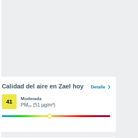
Calidad del aire en Zael hoy
Detalle
Moderada
41
PM₁₀ (51 µg/m³)