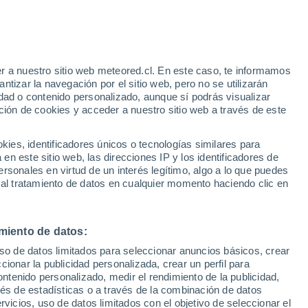
Aviso de nivel amarillo
Alerta moderada por tormenta en
Zael hoy
r a nuestro sitio web meteored.cl. En este caso, te informamos
h
tizar la navegación por el sitio web, pero no se utilizarán
dad o contenido personalizado, aunque sí podrás visualizar
ción de cookies y acceder a nuestro sitio web a través de este
os
es, identificadores únicos o tecnologías similares para
n este sitio web, las direcciones IP y los identificadores de
rsonales en virtud de un interés legítimo, algo a lo que puedes
ites
Modelos
 al tratamiento de datos en cualquier momento haciendo clic en
miento de datos:
Martes
Miércoles
Jueves
Viernes
uso de datos limitados para seleccionar anuncios básicos, crear
11 Ago
12 Ago
13 Ago
14 Ago
ccionar la publicidad personalizada, crear un perfil para
ontenido personalizado, medir el rendimiento de la publicidad,
vés de estadísticas o a través de la combinación de datos
rvicios, uso de datos limitados con el objetivo de seleccionar el