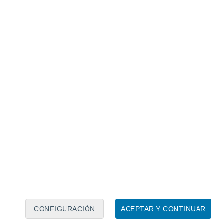
Calendario lunar
Lun
Mar
Mié
Jue
Vie
Sáb
Dom
8
9
10
11
12
13
14
15
16
17
18
19
20
21
CONFIGURACIÓN
ACEPTAR Y CONTINUAR