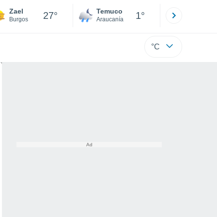
Zael
Temuco
Osorno
27°
1°
Burgos
Araucanía
Los Lagos
°C