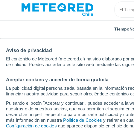
Tiempo
No
Aviso de privacidad
El contenido de Meteored (meteored.cl) ha sido elaborado por pr
de calidad. Puedes acceder a este sitio web mediante las sigui
Aceptar cookies y acceder de forma gratuita
Inicio
España
Castilla y León
Provincia de Burg
La publicidad digital personalizada, basada en la información r
financiar nuestra actividad para seguir ofreciéndote contenido c
El Tiempo en Zael
Pulsando el botón "Aceptar y continuar", puedes acceder a la w
nuestras o de nuestros socios, que nos permiten el seguimiento
10:07
Sábado
desarrollar un perfil específico para mostrarte publicidad y co
más información en nuestra
Política de Cookies
y retirar en cu
Configuración de cookies
que aparece disponible en el pie de n
Calima