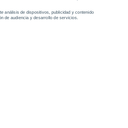
35°
/
17°
37°
/
18°
38°
/
20°
38°
/
19°
e análisis de dispositivos, publicidad y contenido
n de audiencia y desarrollo de servicios.
-
35
km/h
13
-
32
km/h
12
-
33
km/h
14
-
39
km/h
o
Sur
2 Bajo
6
-
17 km/h
FPS:
no
Sur
3 Medio
6
-
19 km/h
FPS:
6-10
Sur
5 Medio
9
-
23 km/h
FPS:
6-10
Sur
7 Alto
10
-
27 km/h
FPS:
15-25